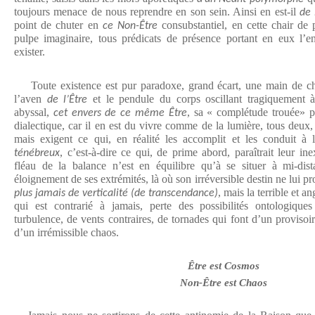
toujours menace de nous reprendre en son sein. Ainsi en est-il
de 
point de chuter en
consubstantiel, en cette chair de p
ce Non-Être
pulpe imaginaire, tous prédicats de présence portant en eux l’en
exister.
Toute existence est pur paradoxe, grand écart, une main de ch
l’aven
et le pendule du corps oscillant tragiquement à 
de l’Être
abyssal,
, sa « complétude trouée» po
cet envers de ce même Être
dialectique, car il en est du vivre comme de la lumière, tous deux
mais exigent ce qui, en réalité les accomplit et les conduit à 
, c’est-à-dire ce qui, de prime abord, paraîtrait leur ine
ténébreux
fléau de la balance n’est en équilibre qu’à se situer à mi-dis
éloignement de ses extrémités, là où son irréversible destin ne lui pr
, mais la terrible et 
plus jamais de verticalité (de transcendance)
qui est contrarié à jamais, perte des possibilités ontologiqu
turbulence, de vents contraires, de tornades qui font d’un proviso
d’un irrémissible chaos.
Être est Cosmos
Non-Être est Chaos