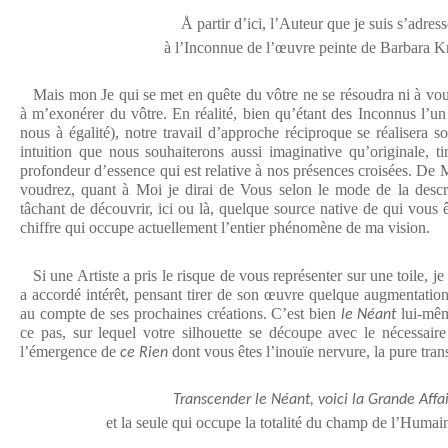
Å partir d’ici, l’Auteur que je suis s’adres
à l’Inconnue de l’œuvre peinte de Barbara Kr
Mais mon Je qui se met en quête du vôtre ne se résoudra ni à vou
à m’exonérer du vôtre. En réalité, bien qu’étant des Inconnus l’un 
nous à égalité), notre travail d’approche réciproque se réalisera 
intuition que nous souhaiterons aussi imaginative qu’originale, tir
profondeur d’essence qui est relative à nos présences croisées. De
voudrez, quant à Moi je dirai de Vous selon le mode de la desc
tâchant de découvrir, ici ou là, quelque source native de qui vous 
chiffre qui occupe actuellement l’entier phénomène de ma vision.
Si une Artiste a pris le risque de vous représenter sur une toile, j
a accordé intérêt, pensant tirer de son œuvre quelque augmentation
au compte de ses prochaines créations. C’est bien
lui-mêm
le Néant
ce pas, sur lequel votre silhouette se découpe avec le nécessair
l’émergence de
dont vous êtes l’inouïe nervure, la pure tra
ce Rien
Transcender le Néant, voici la Grande Affa
et la seule qui occupe la totalité du champ de l’Humai