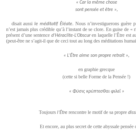
« Car la même chose
,
sont pensée et être »
disait aussi
. Nous n’investiguerons guère p
le méditatif Éléate
n’est jamais plus crédible qu’à l’instant de se clore. En guise de « r
présent d’une sentence
en laquelle l’Être est a
d’Héraclite-L’Obscur
(peut-être ne s’agit-il que de ceci tout au long des méditations humai
,
« L’Être aime son propre retrait »
en graphie grecque
(cette si belle Forme de la Pensée !)
« Φύσις κρύπτεσθαι φιλεῖ »
Toujours
rencontre le motif de sa propre
l’Être
diss
Et encore, au plus secret de cette abyssale pensée 