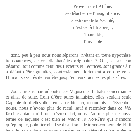
Provenir de l’Abîme,
se détacher de l’Insignifiance,
s’extraire de la Vacuité,
n’est-ce là l’Inaperçu,
l’Inaudible,
l’Invisible
dont, peu à peu nous nous séparons, n’étant en toute hypothèse
transparences, de ces diaphanéités originaires ? Oui, je sais co
désarroi, tout comme celui des Lecteurs et Lectrices, sont grands à l
à défaut d’être gratuites, contreviennent fortement à ce que vous
Humains assurés de leur être jusqu’en leurs racines les plus sûres.
Vous aurez remarqué toutes ces Majuscules Initiales concernant « 
et ainsi de suite. Loin d’être pures fantaisies, elles veulent seu
Capitale dont elles illustrent la réalité. Ici, reconduits à l’Essenti
nous), nous n’avons plus de recul, sauf à retomber dans
ce Né
fascine autant qu’il nous révulse. Ici, nous n’aurons plus de possi
terme de laquelle c’est bien
qui s’annonc
le Néant, le Non-Être
qu’épilogue, point terminal se disant sous le terme-couperet de Fi
tenaille, saisis dans les mors aporétiques
qu
d’un Néant polymorphe