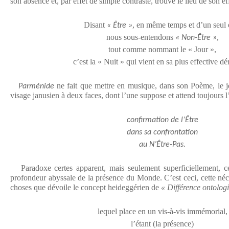
son absence et, par effet de simple contraste, trouve le lieu de son ef
Disant
, en même temps et d’un seul 
« Être »
nous sous-entendons
,
« Non-Être »
tout comme nommant le « Jour »,
c’est la « Nuit » qui vient en sa plus effective d
ne fait que mettre en musique, dans son Poème, le jeu
Parménide
visage janusien à deux faces, dont l’une suppose et attend toujours l
confirmation de l’Être
dans sa confrontation
au N’Être-Pas.
Paradoxe certes apparent, mais seulement superficiellement, ce
profondeur abyssale de la présence du Monde. C’est ceci, cette néc
choses que dévoile le concept heideggérien de
« Différence ontolog
lequel place en un vis-à-vis immémorial,
l’étant (la présence)