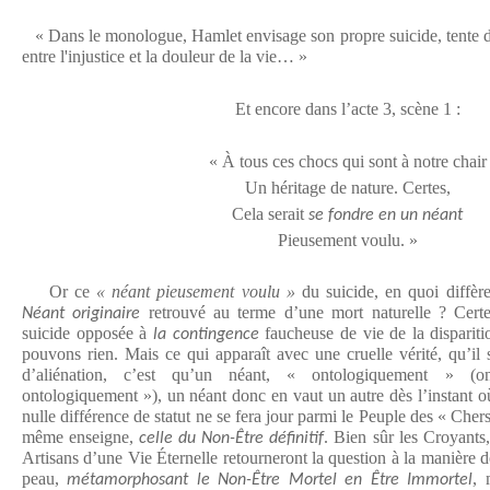
« Dans le monologue, Hamlet envisage son propre suicide, tente de 
entre l'injustice et la douleur de la vie… »
Et encore dans l’acte 3, scène 1 :
« À tous ces chocs qui sont à notre chair
Un héritage de nature. Certes,
Cela serait
se fondre en un néant
Pieusement voulu. »
Or ce
« néant pieusement voulu »
du suicide, en quoi diffèr
retrouvé au terme d’une mort naturelle ? Certe
Néant originaire
suicide opposée à
faucheuse de vie de la dispariti
la contingence
pouvons rien. Mais ce qui apparaît avec une cruelle vérité, qu’il 
d’aliénation, c’est qu’un néant, « ontologiquement » (
ontologiquement »), un néant donc en vaut un autre dès l’instant o
nulle différence de statut ne se fera jour parmi le Peuple des « Cher
même enseigne,
. Bien sûr les Croyants,
celle du Non-Être définitif
Artisans d’une Vie Éternelle retourneront la question à la manière 
peau,
, 
métamorphosant le Non-Être Mortel en Être Immortel