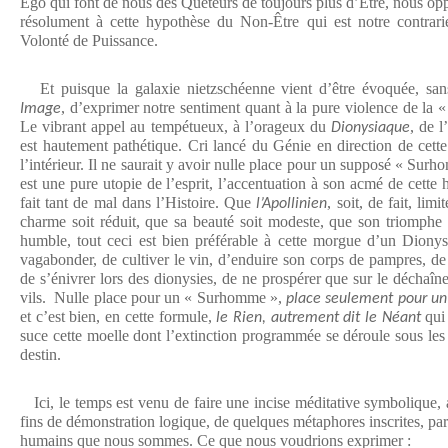
Ego qui font de nous des Quêteurs de toujours plus d’Être, nous opp
résolument à cette hypothèse du Non-Être qui est notre contrarié
Volonté de Puissance.
Et puisque la galaxie nietzschéenne vient d’être évoquée, sans
, d’exprimer notre sentiment quant à la pure violence de la 
Image
Le vibrant appel au tempétueux, à l’orageux du
, de 
Dionysiaque
est hautement pathétique. Cri lancé du Génie en direction de cette
l’intérieur. Il ne saurait y avoir nulle place pour un supposé « S
est une pure utopie de l’esprit, l’accentuation à son acmé de cette 
fait tant de mal dans l’Histoire. Que
, soit, de fait, lim
l’Apollinien
charme soit réduit, que sa beauté soit modeste, que son triomphe d
humble, tout ceci est bien préférable à cette morgue d’un Dion
vagabonder, de cultiver le vin, d’enduire son corps de pampres, de
de s’énivrer lors des dionysies, de ne prospérer que sur le déchaîne
vils. Nulle place pour un « Surhomme »,
place seulement pour 
et c’est bien, en cette formule,
qui 
le Rien, autrement dit le Néant
suce cette moelle dont l’extinction programmée se déroule sous les
destin.
Ici, le temps est venu de faire une incise méditative symbolique, a
fins de démonstration logique, de quelques métaphores inscrites, par
humains que nous sommes. Ce que nous voudrions exprimer :