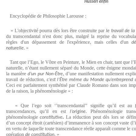
Husserl enfin
Encyclopédie de Philosophie Larousse :
« L'objectivité pourra dès lors être construite par
le travail de la
du transcendantal n'est donc plus, malgré la reprise du vocabulai
règles d'un dépassement de l'expérience, mais celles d'un
dé
. »
naturelle
Tant que l’Ego, le Vôtre en Peinture, le Mien en chair, tant que l’E
naturelle, n’étant nullement séparé du Monde, cette énigme mondain
la manière
, d’une manifestation nullement expli
d’un pur Non-Être
travail de réduction,
c’est l’Être même du Monde qu’entreprend d
Ceci est parfaitement synthétisé par Claude Romano dans son im
de la raison, la phénoménologie » :
« Que l’ego soit ‘’transcendantal’’ signifie qu’il est au
transcendances, qu’il en est
. Phénoménologie trans
l’origine
phénoménologie
.
La réduction peut dès lors se défi
constitutive
d’un concept étroit (cartésien) d’immanence à son concept vaste (
en vertu de laquelle toute transcendance réelle apparaît comme le co
opération
. »
de constitution