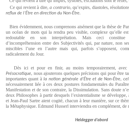
Ce qui revient à dire qu’inspirs, systoles, excitations sont le reflet
Ce qui revient à dire,
a contrario
, qu’expirs, diastoles, résolution
reflux de l’Être en direction du Non-Être.
Bien évidemment, nous comprenons aisément que la thèse de Par
un océan de mots qui la rendra peu visible, complexe qu’elle est
redoutable en son interprétation. Mais ceci constitue 
d’incompréhension entre des Subjectivités qui, par nature, non s
miscibles l’une en l’autre mais qui, parfois s’opposent, co
radicalement du Jour.
Dès ici et pour en finir, au moins temporairement, avec 
, nous ajouterons quelques précisions qui pour être t
Présocratique
importantes quant à
,
la notion générale d’Être et de Non-Être
ce
nécessairement liée à ces deux postures fondamentales du Paraître
Manifestation et de son contraire, la Dissimulation. Sans doute n’est
deux Philosophes à partir desquels l’existentialisme se développe,
et Jean-Paul Sartre aient cogité, chacun à leur manière, sur ce th
la Métaphysique. Edmund Husserl interviendra en complément, de m
Heidegger d’abord