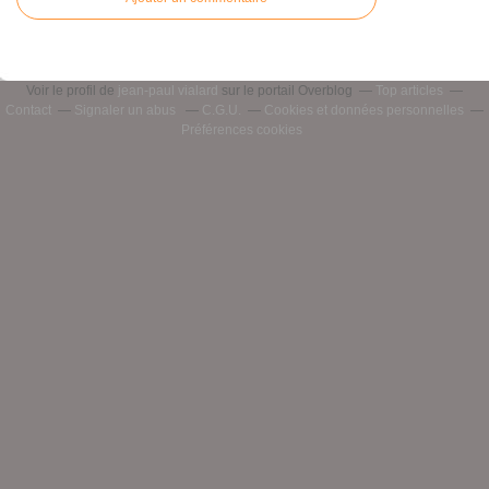
Voir le profil de
jean-paul vialard
sur le portail Overblog
Top articles
Contact
Signaler un abus
C.G.U.
Cookies et données personnelles
Préférences cookies