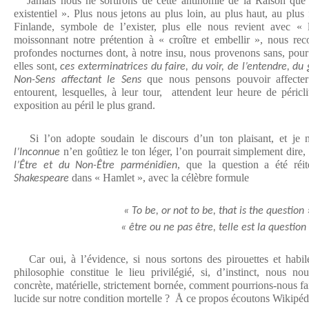
Jamais nous ne sortirons de cette antinomie de la Raison que 
existentiel ». Plus nous jetons au plus loin, au plus haut, au plus
Finlande, symbole de l’exister, plus elle nous revient avec « 
moissonnant notre prétention à « croître et embellir », nous rec
profondes nocturnes dont, à notre insu, nous provenons sans, pour 
elles sont,
ces exterminatrices du faire, du voir, de l’entendre, du
que nous pensons pouvoir affecte
Non-Sens affectant le Sens
entourent, lesquelles, à leur tour, attendent leur heure de péricli
exposition au péril le plus grand.
Si l’on adopte soudain le discours d’un ton plaisant, et je
n’en goûtiez le ton léger, l’on pourrait simplement dire
l’Inconnue
, que la question a été réi
l’Être et du Non-Être parménidien
dans « Hamlet », avec la célèbre formule
Shakespeare
« To be, or not to be, that is the question 
« être ou ne pas être, telle est la question 
Car oui, à l’évidence, si nous sortons des pirouettes et habile
philosophie constitue le lieu privilégié, si, d’instinct, nous n
concrète, matérielle, strictement bornée, comment pourrions-nous f
lucide sur notre condition mortelle ? Å ce propos écoutons Wikipédi