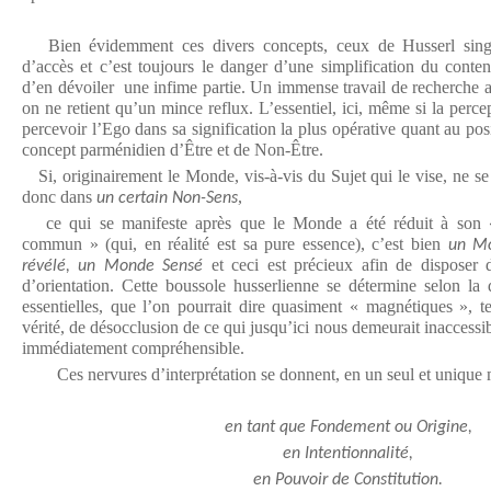
Bien évidemment ces divers concepts, ceux de Husserl singuli
d’accès et c’est toujours le danger d’une simplification du cont
d’en dévoiler une infime partie. Un immense travail de recherche a
on ne retient qu’un mince reflux. L’essentiel, ici, même si la perce
percevoir l’Ego dans sa signification la plus opérative quant au po
concept parménidien d’Être et de Non-Être.
Si, originairement le Monde, vis-à-vis du Sujet qui le vise, ne se
donc dans
,
un certain Non-Sens
ce qui se manifeste après que le Monde a été réduit à son «
commun » (qui, en réalité est sa pure essence), c’est bien
un Mo
et ceci est précieux afin de disposer 
révélé, un Monde Sensé
d’orientation. Cette boussole husserlienne se détermine selon la d
essentielles, que l’on pourrait dire quasiment « magnétiques », t
vérité, de désocclusion de ce qui jusqu’ici nous demeurait inaccessib
immédiatement compréhensible.
Ces nervures d’interprétation se donnent, en un seul et uniqu
en tant que Fondement ou Origine,
en Intentionnalité,
en Pouvoir de Constitution.