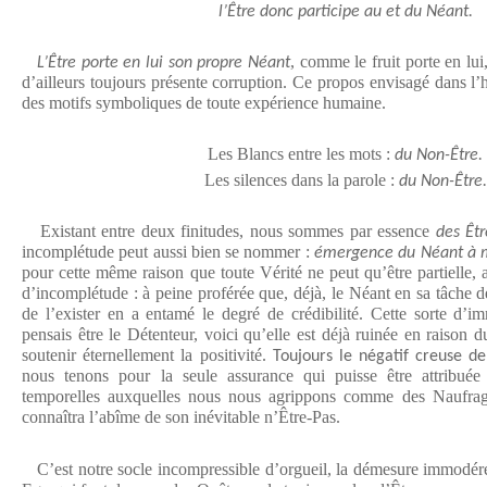
l’Être donc participe au et du Néant.
, comme le fruit porte en lui
L’Être porte en lui son propre Néant
d’ailleurs toujours présente corruption. Ce propos envisagé dans l’ho
des motifs symboliques de toute expérience humaine.
Les Blancs entre les mots :
du Non-Être.
Les silences dans la parole :
du Non-Être.
Existant entre deux finitudes, nous sommes par essence
des Êtr
incomplétude peut aussi bien se nommer :
émergence du Néant à m
pour cette même raison que toute Vérité ne peut qu’être partielle,
d’incomplétude : à peine proférée que, déjà, le Néant en sa tâche d
de l’exister en a entamé le degré de crédibilité. Cette sorte d’im
pensais être le Détenteur, voici qu’elle est déjà ruinée en raison d
soutenir éternellement la positivité.
Toujours le négatif creuse de 
nous tenons pour la seule assurance qui puisse être attribuée 
temporelles auxquelles nous nous agrippons comme des Naufragés
connaîtra l’abîme de son inévitable n’Être-Pas.
C’est notre socle incompressible d’orgueil, la démesure immodéré