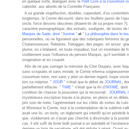
en quelque sorte, dialoguer avec le
Petit Livre à la couverture r
cabriolet, aux abords de la Comédie Française.
A sa grande stupéfaction, doublée, cependant, d’un contentemen
longtemps, le Comte découvrit, dans les feuillets jaunis de l’op
oncle, force dessins obscènes (étaient-ils de sa propre main ?);
caractère pornographique; des extraits, soulignés, de textes d
Marquis de Sade, dont "Justine "
et
" La philosophie dans le bou
personnelles, où ne figuraient que des sobriquets féminins du gen
Chatamoureuse, Rebelote, Toboggan; des pages, en assez gran
plume, où s’étalaient, en toute impudeur, tout un inventaire de f
visiblement sous l’influence du pervers Marquis, qu’il semblait
imagination et en cruauté.
Afin de ne pas outrager la mémoire du Cher Disparu, avec leque
sans scrupules et sans morale, le Comte referma soigneusement l
couverture noire, non sans y jeter un dernier regard, loupe viss
lors sa méprise.
" JOUR "
n’était que le début de
JOURNAL
, do
partiellement effacée.
" TIME "
n’était que la fin d’
INTIME
, dont 
condition de chasser la poussière qui la recouvrait.
JOURNAL 
mystérieuse inscription tracée à la plume, en pleins et en délié
pris soin de noter, l’agrémentant sur les côtés de sortes de culs
et Monsieur le Comte, tout à la contemplation de la sublime calli
avait une loi, un texte, un règlement qui interdît qu’on pénétrât l
que, visiblement on n’avait pas cherché à dissimuler à la postérité
cas, il eût suffi de livrer ledit journal à un autodafé et l’existe
derrière un tiroir de secrétaire, eût été réduite à néant. Quant au 