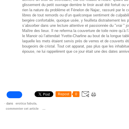
glissement du petit ouvrage derrière le tiroir avait été fortuit ou
rien la nature du problème et Fénelon de Najac, rassuré par le c
libres de tout remords ou d’un quelconque sentiment de culpabili
bergère confortable, quoique usée, y feuilleta distraitement les
s’absorber dans une lecture attentive et passionnée du "
vrai
" jo
Maître des lieux. Il ne referma la couverture de toile noire qu’à 
le Manoir où l’attendait Yvette-Charline au bout de la longue ta
laquelle les mets étaient servis près de verres et de couverts é
bougeoirs de cristal. Tout cet apparat, pas plus que les inhabit
épouse, ne lui rappelèrent que ce jour était une des dates anniv
Repost
0
-
dans
erotica fabula.
commenter cet article
…