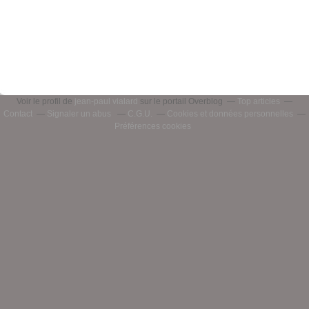
Voir le profil de
jean-paul vialard
sur le portail Overblog
Top articles
Contact
Signaler un abus
C.G.U.
Cookies et données personnelles
Préférences cookies