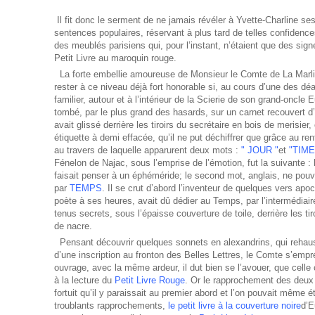
Il fit donc le serment de ne jamais révéler à Yvette-Charline ses 
sentences populaires, réservant à plus tard de telles confidences
des meublés parisiens qui, pour l’instant, n’étaient que des sign
Petit Livre au maroquin rouge.
La forte embellie amoureuse de Monsieur le Comte de La Marli
rester à ce niveau déjà fort honorable si, au cours d’une des déa
familier, autour et à l’intérieur de la Scierie de son grand-oncle E
tombé, par le plus grand des hasards, sur un carnet recouvert d’u
avait glissé derrière les tiroirs du secrétaire en bois de merisier
étiquette à demi effacée, qu’il ne put déchiffrer que grâce au renf
au travers de laquelle apparurent deux mots :
" JOUR "
et
"TIME
Fénelon de Najac, sous l’emprise de l’émotion, fut la suivante : 
faisait penser à un éphéméride; le second mot, anglais, ne pouva
par
TEMPS
. Il se crut d’abord l’inventeur de quelques vers ap
poète à ses heures, avait dû dédier au Temps, par l’intermédiair
tenus secrets, sous l’épaisse couverture de toile, derrière les ti
de nacre.
Pensant découvrir quelques sonnets en alexandrins, qui rehauss
d’une inscription au fronton des Belles Lettres, le Comte s’empres
ouvrage, avec la même ardeur, il dut bien se l’avouer, que cell
à la lecture du
Petit Livre Rouge
. Or le rapprochement des deux 
fortuit qu’il y paraissait au premier abord et l’on pouvait même ét
troublants rapprochements,
le petit livre à la couverture noire
d’E