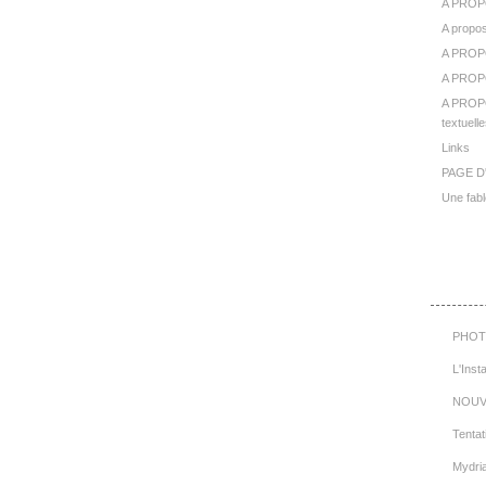
A PROP
A propos
A PROP
A PROPO
A PROPO
textuelle
Links
PAGE D
Une fabl
Cat
PHOT
L'Inst
NOUV
Tentat
Mydri