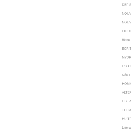
DEFI
NOUV
NOUV
FIGU
Blanc-
ECRI
MYDR
Les C
Néo-F
HOMMA
ALTE
LIBER
THEM
HUÎT
Littéra