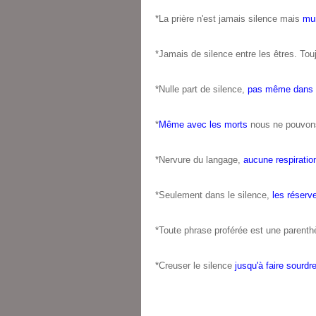
*La prière n'est jamais silence mais
mu
*Jamais de silence entre les êtres. To
*Nulle part de silence,
pas même dans l
*
Même avec les morts
nous ne pouvons
*Nervure du langage,
aucune respiratio
*Seulement dans le silence,
les réser
*Toute phrase proférée est une parenth
*Creuser le silence
jusqu'à faire sourdre