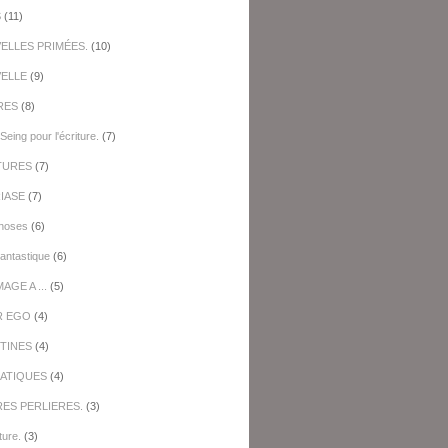
S
(11)
ELLES PRIMÉES.
(10)
ELLE
(9)
RES
(8)
Seing pour l'écriture.
(7)
TURES
(7)
IASE
(7)
hoses
(6)
antastique
(6)
GE A ...
(5)
R EGO
(4)
TINES
(4)
ATIQUES
(4)
RES PERLIERES.
(3)
ture.
(3)