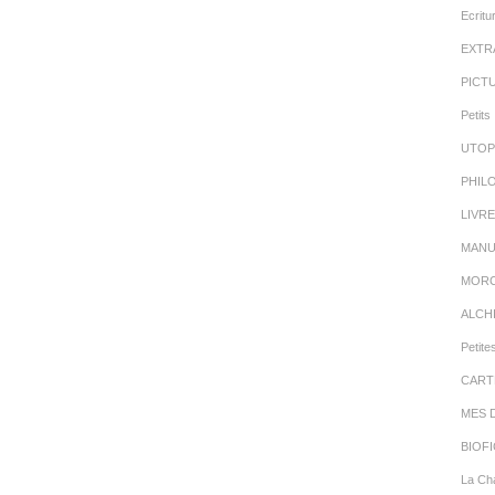
Ecritu
EXTR
PICT
Petits 
UTOP
PHIL
LIVR
MANU
MORC
ALCH
Petite
CART
MES 
BIOFI
La Cha