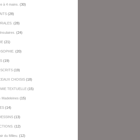
re à 4 mains.
(30)
AITS
(28)
URALES.
(28)
Insulaires.
(24)
IE
(21)
OSOPHIE.
(20)
ES
(19)
SCRITS
(19)
EAUX CHOISIS
(18)
IMIE TEXTUELLE
(15)
s Madeleines
(15)
ES
(14)
DESSINS
(13)
CTIONS.
(12)
ir du Milieu.
(12)