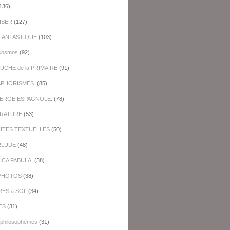
136)
ISER
(127)
FANTASTIQUE
(103)
cosmos
(92)
UCHE de la PRIMAIRE
(91)
APHORISMES.
(85)
BERGE ESPAGNOLE.
(78)
ERATURE
(53)
NITES TEXTUELLES
(50)
RLUDE
(48)
ICA FABULA.
(38)
PHOTOS
(38)
RES à SOL
(34)
ES
(31)
-philosophèmes
(31)