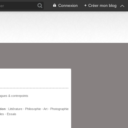
Connexion
+
Créer mon blog
entation
fugues & contrepoints
tion
: Littérature - Philosophie - Art - Photographie
les - Essais