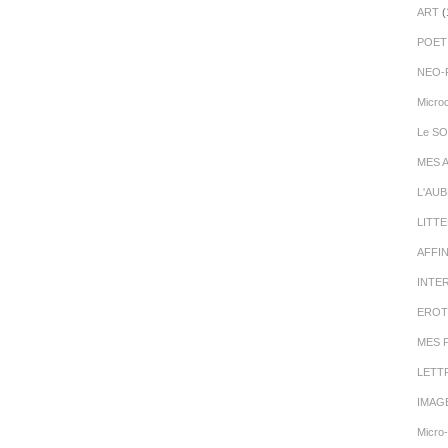
ART
(
POET
NEO-
Micro
Le SO
MES 
L'AU
LITT
AFFI
INTE
EROT
MES 
LETT
IMAG
Micro