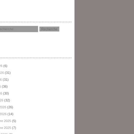
hercher
hives
26
(6)
2026
(31)
26
(31)
6
(36)
26
(30)
026
(32)
 2026
(26)
 2026
(14)
re 2025
(5)
re 2025
(7)