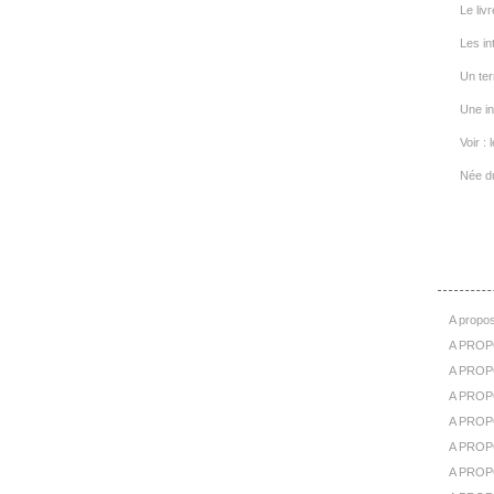
Le livr
Les in
Un ter
Une in
Voir : 
Née d
A Pr
A propos
A PROP
A PROPO
A PROPOS
A PROP
A PROPO
A PROP