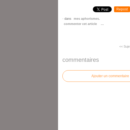
Repost
-
dans
mes aphorismes.
commenter cet article
…
<< Sujet
commentaires
Ajouter un commentaire