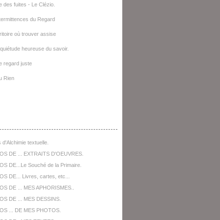
e des fuites - Le Clézio.
termittences du Regard
ritoire où trouver assise
quiétude heureuse du savoir.
le regard juste
u Rien
opos De ...
 d'Alchimie textuelle.
OS DE ... EXTRAITS D'OEUVRES.
S DE...Le Souché de la Primaire.
 DE... Livres, cartes, etc...
OS DE ... MES APHORISMES..
S DE ... MES DESSINS.
OS ... DE MES PHOTOS.