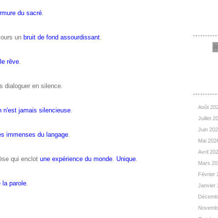
rmure du sacré
.
Rec
ujours un
bruit de fond assourdissant
.
e rêve
.
Arc
 dialoguer en silence.
Août 20
n n'est jamais silencieuse
.
Juillet 
Juin 20
ves immenses du langage
.
Mai 202
Avril 20
èse qui enclot
une expérience du monde
.
Unique
.
Mars 2
Février
 la parole
.
Janvier
Décemb
Novemb