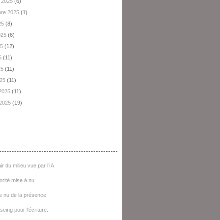
 2025
(6)
re 2025
(1)
25
(8)
2025
(6)
25
(12)
5
(11)
25
(11)
025
(11)
 2025
(11)
 2025
(19)
e D'articles
ir du milieu vue par l’IA
iorité mise à nu
e nu de la présence
seing pour l'écriture.