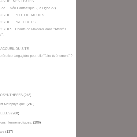
OS DE...MES TEXTES.
 de ... Néo-Fantastique. (La Ligne 27).
OS DE ... PHOTOGRAPHIES.
S DE ... PRE-TEXTES..
S DES...Chants de Maldoror dans "Affinités
s".
'ACCUEIL DU SITE.
e érotico-langagière peut-elle "faire événement" ?
égories
OSYNTHESES
(248)
ant Métaphysique.
(246)
ELLES
(208)
ions Herméneutiques.
(206)
ase
(137)