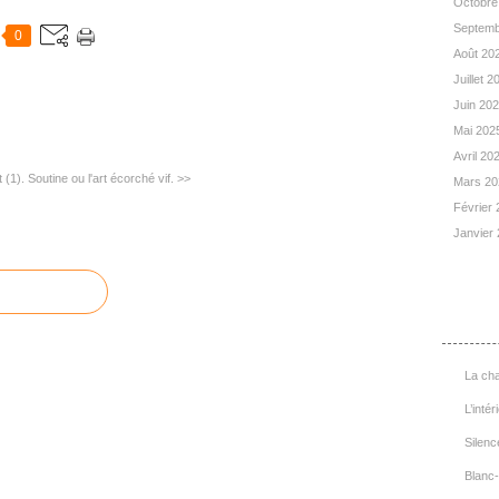
Octobre
Septemb
0
Août 20
Juillet 
Juin 20
Mai 202
Avril 20
 (1).
Soutine ou l'art écorché vif. >>
Mars 2
Février
Janvier
List
La cha
L’intér
Silenc
Blanc-