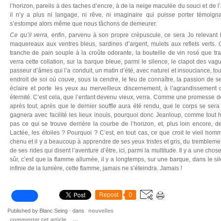
l’horizon, pareils à des taches d’encre, à de la neige maculée du souci et de
il n’y a plus ni langage, ni rêve, ni imaginaire qui puisse porter témoign
s’estompe alors même que nous tâchons de demeurer.
Ce qu’il verra,
enfin, parvenu à son propre crépuscule, ce sera Jo relevant le
maquereaux aux ventres bleus, sardines d’argent, mulets aux reflets verts.
tranche de pain souple à la croûte odorante, la bouteille de vin rosé que trav
verra cette collation, sur la barque bleue, parmi le silence, le clapot des vag
passeur d’âmes qui l’a conduit, un matin d’été, avec naturel et insouciance, to
endroit de soi où couve, sous la cendre, le feu de connaître, la passion de se 
éclaire et porte les yeux au merveilleux discernement, à l’agrandissement 
éternité. C’est cela, que l’enfant devenu vieux, verra. Comme une promesse de
après tout, après que le dernier souffle aura été rendu, que le corps se sera v
gagnera avec facilité les lieux inouïs, pourquoi donc Jeanloup, comme tout h
pas ce qui se trouve derrière la courbe de l’horizon, et, plus loin encore, d
Lactée, les étoiles ? Pourquoi ? C’est, en tout cas, ce que croit le vieil homm
chenu et il y a beaucoup à apprendre de ses yeux tristes et gris, du tremblem
de ses rides qui disent l’aventure d’être, ici, parmi la multitude. Il y a une cho
sûr, c’est que la flamme allumée, il y a longtemps, sur une barque, dans le s
infinie de la lumière, cette flamme, jamais ne s’éteindra. Jamais !
Repost
0
Published by Blanc Seing
-
dans
nouvelles
commenter cet article
…