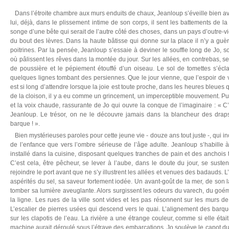
Dans l’étroite chambre aux murs enduits de chaux, Jeanloup s’éveille bien av
lui, déjà, dans le plissement intime de son corps, il sent les battements de l
songe d’une bête qui serait de l’autre côté des choses, dans un pays d’outre-v
du bout des lèvres. Dans la haute bâtisse qui donne sur la place il n’y a gu
poitrines. Par la pensée, Jeanloup s’essaie à deviner le souffle long de Jo, so
où pâlissent les rêves dans la montée du jour. Sur les allées, en contrebas, s
de poussière et le pépiement étouffé d’un oiseau. Le sol de tomettes s’éclai
quelques lignes tombant des persiennes. Que le jour vienne, que l’espoir de voi
est si long d’attendre lorsque la joie est toute proche, dans les heures bleues 
de la cloison, il y a eu comme un grincement, un imperceptible mouvement. Pu
et la voix chaude, rassurante de Jo qui ouvre la conque de l’imaginaire : « 
Jeanloup. Le trésor, on ne le découvre jamais dans la blancheur des drap
barque ! ».
Bien mystérieuses paroles pour cette jeune vie - douze ans tout juste -, qui in
de l’enfance que vers l’ombre sérieuse de l’âge adulte. Jeanloup s’habille à
installé dans la cuisine, disposant quelques tranches de pain et des anchois t
C’est cela, être pêcheur, se lever à l’aube, dans le doute du jour, se sust
rejoindre le port avant que ne s’y illustrent les allées et venues des badauds. L’
aspérités du sel, sa saveur fortement iodée. Un avant-goût de la mer, de son la
tomber sa lumière aveuglante. Alors surgissent les odeurs du varech, du go
la ligne. Les rues de la ville sont vides et les pas résonnent sur les murs de 
L’escalier de pierres usées qui descend vers le quai. L’alignement des barqu
sur les clapotis de l’eau. La rivière a une étrange couleur, comme si elle éta
machine aurait déroulé sous l’étrave des embarcations. Jo soulève le capot d