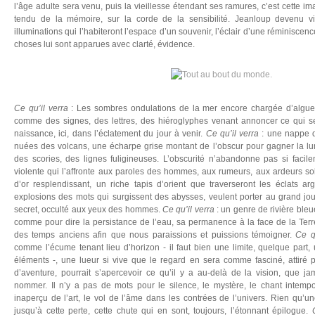
l’âge adulte sera venu, puis la vieillesse étendant ses ramures, c’est cette im
tendu de la mémoire, sur la corde de la sensibilité. Jeanloup devenu v
illuminations qui l’habiteront l’espace d’un souvenir, l’éclair d’une réminiscence
choses lui sont apparues avec clarté, évidence.
Ce qu’il verra
: Les sombres ondulations de la mer encore chargée d’algues
comme des signes, des lettres, des hiéroglyphes venant annoncer ce qui ser
naissance, ici, dans l’éclatement du jour à venir.
Ce qu’il verra
: une nappe d
nuées des volcans, une écharpe grise montant de l’obscur pour gagner la lu
des scories, des lignes fuligineuses. L’obscurité n’abandonne pas si facil
violente qui l’affronte aux paroles des hommes, aux rumeurs, aux ardeurs so
d’or resplendissant, un riche tapis d’orient que traverseront les éclats ar
explosions des mots qui surgissent des abysses, veulent porter au grand jou
secret, occulté aux yeux des hommes.
Ce qu’il verra
: un genre de rivière bleue
comme pour dire la persistance de l’eau, sa permanence à la face de la Terre
des temps anciens afin que nous paraissions et puissions témoigner.
Ce q
comme l’écume tenant lieu d’horizon - il faut bien une limite, quelque part,
éléments -, une lueur si vive que le regard en sera comme fasciné, attiré pa
d’aventure, pourrait s’apercevoir ce qu’il y a au-delà de la vision, que 
nommer. Il n’y a pas de mots pour le silence, le mystère, le chant intemp
inaperçu de l’art, le vol de l’âme dans les contrées de l’univers. Rien qu’une
jusqu’à cette perte, cette chute qui en sont, toujours, l’étonnant épilogue.