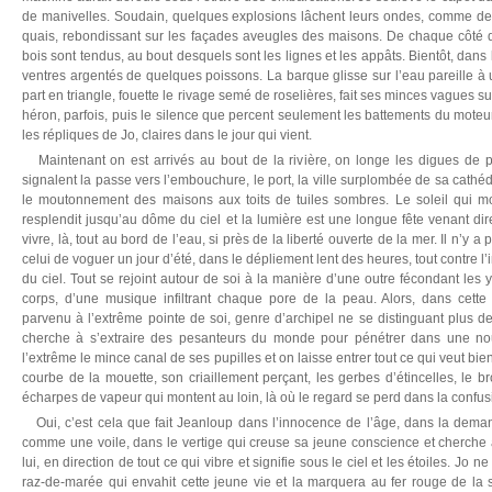
de manivelles. Soudain, quelques explosions lâchent leurs ondes, comme de
quais, rebondissant sur les façades aveugles des maisons. De chaque côté
bois sont tendus, au bout desquels sont les lignes et les appâts. Bientôt, dans 
ventres argentés de quelques poissons. La barque glisse sur l’eau pareille à un
part en triangle, fouette le rivage semé de roselières, fait ses minces vagues sur
héron, parfois, puis le silence que percent seulement les battements du moteur,
les répliques de Jo, claires dans le jour qui vient.
Maintenant on est arrivés au bout de la rivière, on longe les digues de pi
signalent la passe vers l’embouchure, le port, la ville surplombée de sa cathé
le moutonnement des maisons aux toits de tuiles sombres. Le soleil qui mon
resplendit jusqu’au dôme du ciel et la lumière est une longue fête venant d
vivre, là, tout au bord de l’eau, si près de la liberté ouverte de la mer. Il n’y
celui de voguer un jour d’été, dans le dépliement lent des heures, tout contre l
du ciel. Tout se rejoint autour de soi à la manière d’une outre fécondant les
corps, d’une musique infiltrant chaque pore de la peau. Alors, dans cette 
parvenu à l’extrême pointe de soi, genre d’archipel ne se distinguant plus d
cherche à s’extraire des pesanteurs du monde pour pénétrer dans une nou
l’extrême le mince canal de ses pupilles et on laisse entrer tout ce qui veut bien
courbe de la mouette, son criaillement perçant, les gerbes d’étincelles, le br
écharpes de vapeur qui montent au loin, là où le regard se perd dans la confu
Oui, c’est cela que fait Jeanloup dans l’innocence de l’âge, dans la deman
comme une voile, dans le vertige qui creuse sa jeune conscience et cherche 
lui, en direction de tout ce qui vibre et signifie sous le ciel et les étoiles. Jo n
raz-de-marée qui envahit cette jeune vie et la marquera au fer rouge de la si