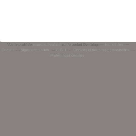
Voir le profil de
jean-paul vialard
sur le portail Overblog
Top articles
Contact
Signaler un abus
C.G.U.
Cookies et données personnelles
Préférences cookies