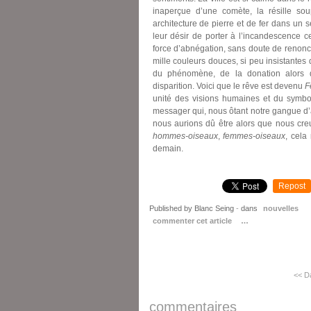
inaperçue d’une comète, la résille so
architecture de pierre et de fer dans un
leur désir de porter à l’incandescence 
force d’abnégation, sans doute de renonce
mille couleurs douces, si peu insistantes q
du phénomène, de la donation alors q
disparition. Voici que le rêve est devenu
F
unité des visions humaines et du symbole 
messager qui, nous ôtant notre gangue d’ar
nous aurions dû être alors que nous creu
hommes-oiseaux
,
femmes-oiseaux
, cela
demain.
Repost
Published by Blanc Seing
-
dans
nouvelles
commenter cet article
…
<< Da
commentaires