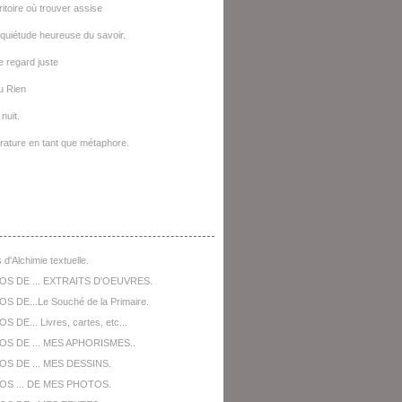
ritoire où trouver assise
quiétude heureuse du savoir.
le regard juste
u Rien
nuit.
térature en tant que métaphore.
opos De ...
 d'Alchimie textuelle.
OS DE ... EXTRAITS D'OEUVRES.
S DE...Le Souché de la Primaire.
 DE... Livres, cartes, etc...
OS DE ... MES APHORISMES..
S DE ... MES DESSINS.
OS ... DE MES PHOTOS.