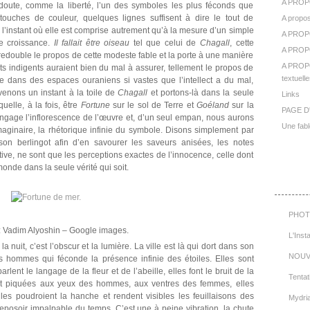
A PROP
 doute, comme la liberté, l’un des symboles les plus féconds que
ouches de couleur, quelques lignes suffisent à dire le tout de
A propos
dès l’instant où elle est comprise autrement qu’à la mesure d’un simple
A PROP
e croissance.
Il fallait être oiseau
tel que celui de
Chagall
, cette
A PROPO
 redouble le propos de cette modeste fable et la porte à une manière
A PROPO
 indigents auraient bien du mal à assurer, tellement le propos de
textuelle
nce dans des espaces ouraniens si vastes que l’intellect a du mal,
evenons un instant à la toile de
Chagall
et portons-là dans la seule
Links
quelle, à la fois, être
Fortune
sur le sol de Terre et
Goéland
sur la
PAGE D
ngage l’inflorescence de l’œuvre et, d’un seul empan, nous aurons
Une fabl
’imaginaire, la rhétorique infinie du symbole. Disons simplement par
son berlingot afin d’en savourer les saveurs anisées, les notes
tive, ne sont que les perceptions exactes de l’innocence, celle dont
onde dans la seule vérité qui soit.
Cat
PHOT
 Vadim Alyoshin – Google images.
L'Inst
t la nuit, c’est l’obscur et la lumière. La ville est là qui dort dans son
NOUV
 hommes qui féconde la présence infinie des étoiles. Elles sont
rlent le langage de la fleur et de l’abeille, elles font le bruit de la
Tentat
nt piquées aux yeux des hommes, aux ventres des femmes, elles
lles poudroient la hanche et rendent visibles les feuillaisons des
Mydri
 reposoir impalpable du temps. C’est une à peine vibration, la chute