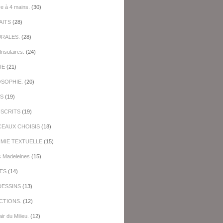
re à 4 mains.
(30)
AITS
(28)
URALES.
(28)
Insulaires.
(24)
IE
(21)
OSOPHIE.
(20)
ES
(19)
SCRITS
(19)
EAUX CHOISIS
(18)
IMIE TEXTUELLE
(15)
s Madeleines
(15)
ES
(14)
DESSINS
(13)
CTIONS.
(12)
ir du Milieu.
(12)