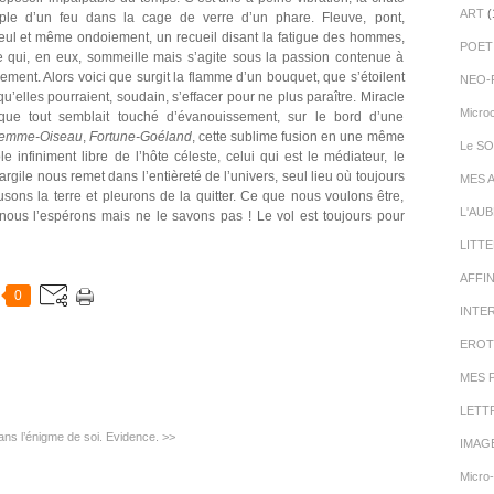
ART
(
uple d’un feu dans la cage de verre d’un phare. Fleuve, pont,
 seul et même ondoiement, un recueil disant la fatigue des hommes,
POET
ce qui, en eux, sommeille mais s’agite sous la passion contenue à
ment. Alors voici que surgit la flamme d’un bouquet, que s’étoilent
NEO-
u’elles pourraient, soudain, s’effacer pour ne plus paraître. Miracle
Micro
ue tout semblait touché d’évanouissement, sur le bord d’une
emme-Oiseau
,
Fortune-Goéland
, cette sublime fusion en une même
Le SO
infiniment libre de l’hôte céleste, celui qui est le médiateur, le
gile nous remet dans l’entièreté de l’univers, seul lieu où toujours
MES 
sons la terre et pleurons de la quitter. Ce que nous voulons être,
L'AU
 nous l’espérons mais ne le savons pas ! Le vol est toujours pour
LITT
AFFI
0
INTE
EROT
MES 
LETT
ns l’énigme de soi.
Evidence. >>
IMAG
Micro