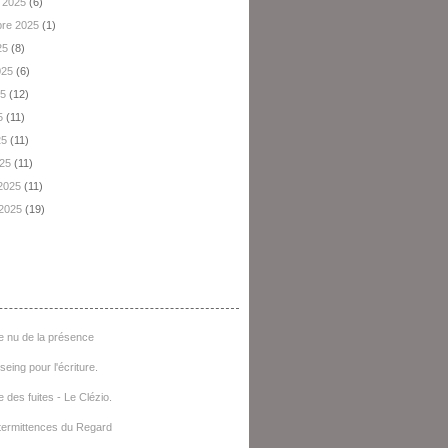
 2025
(6)
re 2025
(1)
25
(8)
2025
(6)
25
(12)
5
(11)
25
(11)
025
(11)
 2025
(11)
 2025
(19)
e D'articles
e nu de la présence
seing pour l'écriture.
e des fuites - Le Clézio.
termittences du Regard