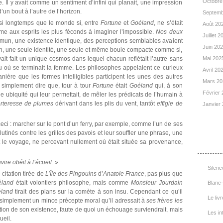
Octobre
 Il y avait comme un sentiment d’infini qui planait, une impression
’un bout à l’autre de l’horizon.
Septemb
ssi longtemps que le monde si, entre
Fortune
et
Goéland
, ne s’était
Août 20
me aux esprits les plus féconds à imaginer l’impossible.
Nos deux
Juillet 
ommun, une existence identique, des perceptions semblables avaient
Juin 20
qu’un, une seule identité, une seule et même boule compacte comme si,
it fait un unique cosmos dans lequel chacun reflétait l’autre sans
Mai 202
u où se terminait la femme. Les philosophes appelaient ce curieux
Avril 20
ère que les formes intelligibles participent les unes des autres
Mars 2
t simplement dire que, tour à tour
Fortune
était
Goéland
qui, à son
Février
elle ubiquité qui leur permettait, de mêler les prédicats de l’humain à
orteresse de plumes
dérivant dans les plis du vent, tantôt
effigie de
Janvier
 ceci : marcher sur le pont d’un ferry, par exemple, comme l’un de ses
lutinés contre les grilles des pavois et leur souffler une phrase, une
List
t le voyage, ne percevant nullement où était située sa provenance,
ire obéit à l’écueil. »
Silenc
citation tirée de
L’Île des Pingouins
d’
Anatole France
, pas plus que
éland
était volontiers philosophe, mais comme
Monsieur Jourdain
Blanc-
éland
tirait des plans sur la comète à son insu. Cependant ce qu’il
Le livr
ut simplement un mince précepte moral qu’il adressait à
ses frères les
rcation de son existence, faute de quoi un échouage surviendrait, mais
Les in
ueil.