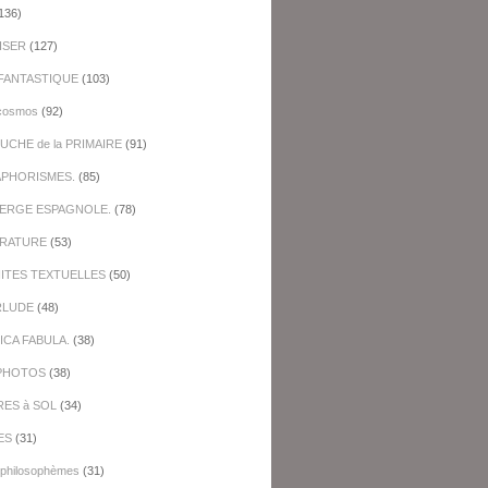
136)
ISER
(127)
FANTASTIQUE
(103)
cosmos
(92)
UCHE de la PRIMAIRE
(91)
APHORISMES.
(85)
BERGE ESPAGNOLE.
(78)
ERATURE
(53)
NITES TEXTUELLES
(50)
RLUDE
(48)
ICA FABULA.
(38)
PHOTOS
(38)
RES à SOL
(34)
ES
(31)
-philosophèmes
(31)