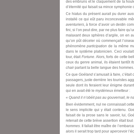
des embruns et le claquement de la houle.
d’éternité qui faisait sa mince symphonie d
Ce hiatus du présent aurait pu durer au
installé ce qui eût paru inconcevable mê
aventuriers
, à force d’avoir un destin c
fini, si l’on peut dire, par ne plus faire 
malaxant deux sphères d’argile, on en ava
qu’on pût déceler où commençait l’oisea
phénomène
participation
de la même mani
dans le système platonicien. Ceci voulai
tour, était
Fortune
. Alors, forts de cette b
ceux du genre animal, ils étaient tantôt
f
chair
parlant la belle langue des hommes.
Ce que
Goéland
s’amusait à faire, c’était
passagers, juste derrière les touristes agg
seule dont ils feraient leur énigme duran
qui en avait été le mystérieux émetteur :
« Quand il n’obéit pas au gouvernail, le nav
Bien évidemment, nul ne connaissait cette 
le sens implicite qui y était contenu.
Go
faisait de la prose sans le savoir, lui,
Go
retenait de cette brève assertion était to
hommes
. Il fallait être maître de l’emba
alors il serait trop tard pour apercevoir l’éc