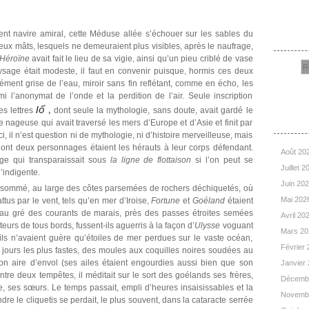
Rec
ement navire amiral, cette Méduse allée s’échouer sur les sables du
eux mâts, lesquels ne demeuraient plus visibles, après le naufrage,
 Héroïne
avait fait le lieu de sa vigie, ainsi qu’un pieu criblé de vase
ysage était modeste, il faut en convenir puisque, hormis ces deux
ément grise de l’eau, miroir sans fin reflétant, comme en écho, les
 l’anonymat de l’onde et la perdition de l’air. Seule inscription
Iố
es lettres
,
dont seule la mythologie, sans doute, avait gardé le
Arc
le nageuse qui avait traversé les mers d’Europe et d’Asie et finit par
 il n’est question ni de mythologie, ni d’histoire merveilleuse, mais
 dont deux personnages étaient les hérauts à leur corps défendant.
Août 20
age qui transparaissait sous
la ligne de flottaison
si l’on peut se
Juillet 
’indigente.
Juin 20
consommé, au large des côtes parsemées de rochers déchiquetés, où
Mai 202
ttus par le vent, tels qu’en mer d’Iroise,
Fortune
et
Goéland
étaient
ent au gré des courants de marais, près des passes étroites semées
Avril 20
teurs de tous bords, fussent-ils aguerris à la façon d’
Ulysse
voguant
Mars 2
 ils n’avaient guère qu’étoiles de mer perdues sur le vaste océan,
Février
s jours les plus fastes, des moules aux coquilles noires soudées au
son aire d’envol (ses ailes étaient engourdies aussi bien que son
Janvier
entre deux tempêtes, il méditait sur le sort des goélands ses frères,
Décemb
 ses sœurs. Le temps passait, empli d’heures insaisissables et la
Novemb
re le cliquetis se perdait, le plus souvent, dans la cataracte serrée