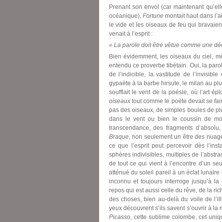
Prenant son envol (car maintenant qu’elle
océanique),
Fortune
montait haut dans l’air
le vide et les oiseaux de feu qui bravaien
venait à l’esprit :
« La parole doit être vêtue comme une dé
Bien évidemment, les oiseaux du ciel, mê
entendu ce proverbe tibétain. Oui, la par
de l’indicible, la vastitude de l’invisib
gypaète à la barbe hirsute, le milan au plu
soufflait le vent de la poésie, où l’art é
oiseaux
tout comme le poète devait
se fai
pas des oiseaux, de simples boules de plu
dans le vent ou bien le coussin de mo
transcendance, des fragments d’absolu, 
Braque
, non seulement un être des nuages
ce que l’esprit peut percevoir dès l’in
sphères indivisibles, multiples de l’abstr
de tout ce qui vient à l’encontre d’un s
atténué du soleil pareil à un éclat lunai
inconnu et toujours interroge jusqu’à l
repos qui est aussi celle du rêve, de la ri
des choses, bien au-delà du voile de l’il
yeux découvrent s’ils savent s’ouvrir à l
Picasso
, cette sublime colombe, cet uniq