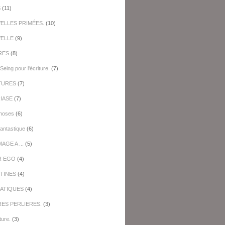
S
(11)
ELLES PRIMÉES.
(10)
ELLE
(9)
RES
(8)
Seing pour l'écriture.
(7)
TURES
(7)
IASE
(7)
hoses
(6)
antastique
(6)
GE A ...
(5)
R EGO
(4)
TINES
(4)
ATIQUES
(4)
RES PERLIERES.
(3)
ture.
(3)