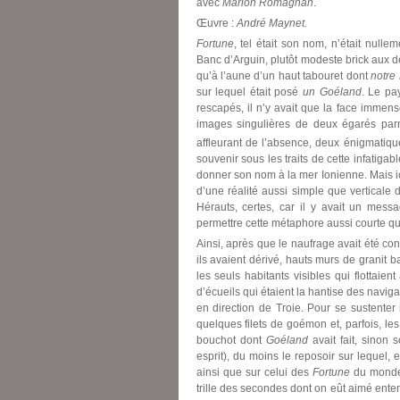
avec
Marion Romagnan
.
Œuvre :
André Maynet.
Fortune
, tel était son nom, n’était null
Banc d’Arguin, plutôt modeste brick aux d
qu’à l’aune d’un haut tabouret dont
notre
sur lequel était posé
un Goéland
. Le pa
rescapés, il n’y avait que la face immens
images singulières de deux égarés parmi
affleurant de l’absence, deux énigmatiqu
souvenir sous les traits de cette infatigab
donner son nom à la mer Ionienne. Mais ici,
d’une réalité aussi simple que verticale
Hérauts, certes, car il y avait un mess
permettre cette métaphore aussi courte qu
Ainsi, après que le naufrage avait été 
ils avaient dérivé, hauts murs de granit ba
les seuls habitants visibles qui flottai
d’écueils qui étaient la hantise des naviga
en direction de Troie. Pour se sustenter
quelques filets de goémon et, parfois, le
bouchot dont
Goéland
avait fait, sinon 
esprit), du moins le reposoir sur lequel, 
ainsi que sur celui des
Fortune
du monde,
trille des secondes dont on eût aimé entend