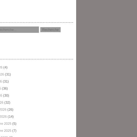
hercher
hives
26
(4)
2026
(31)
26
(31)
6
(36)
26
(30)
026
(32)
 2026
(26)
 2026
(14)
re 2025
(5)
re 2025
(7)