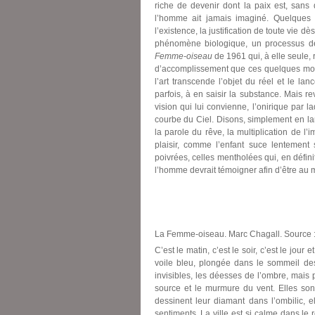
riche de devenir dont la paix est, sans
l’homme ait jamais imaginé. Quelques t
l’existence, la justification de toute vie 
phénomène biologique, un processus d
Femme-oiseau
de 1961 qui, à elle seule,
d’accomplissement que ces quelques mots
l’art transcende l’objet du réel et le la
parfois, à en saisir la substance. Mais r
vision qui lui convienne, l’onirique par la
courbe du Ciel. Disons, simplement en la
la parole du rêve, la multiplication de l
plaisir, comme l’enfant suce lentement 
poivrées, celles mentholées qui, en défini
l’homme devrait témoigner afin d’être au m
La Femme-oiseau. Marc Chagall. Source :
C’est le matin, c’est le soir, c’est le jour e
voile bleu, plongée dans le sommeil des
invisibles, les déesses de l’ombre, mais pa
source et le murmure du vent. Elles so
dessinent leur diamant dans l’ombilic, e
sentiments. La ville est si calme dans le