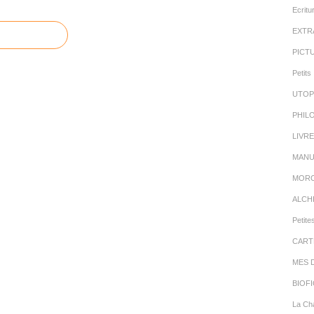
Ecritu
EXTR
PICT
Petits 
UTOP
PHIL
LIVR
MANU
MORC
ALCH
Petite
CART
MES 
BIOFI
La Cha