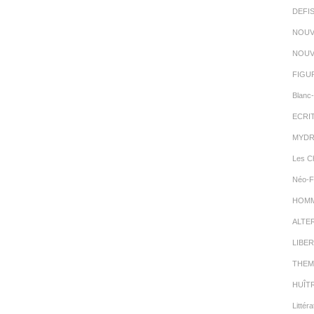
DEFI
NOUV
NOUV
FIGU
Blanc-
ECRI
MYDR
Les C
Néo-F
HOMMA
ALTE
LIBER
THEM
HUÎT
Littéra