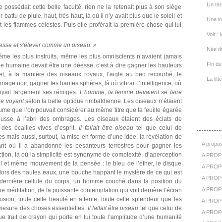
Un ter
 possédait cette belle faculté, rien ne la retenait plus à son siège
 battu de pluie, haut, très haut, là où il n’y avait plus que le soleil et
Une in
t les flammes célestes. Puis elle proférait la première chose qui lui
Voir : 
esse et s'élever comme un oiseau. »
Née d
me les plus instruits, même les plus omniscients n’avaient jamais
Fin de 
ole humaine devait être une déesse, c’est à dire gagner les hauteurs
le et, à la manière des oiseaux royaux, l’aigle au bec recourbé, le
La lit
mage noir, gagner les hautes sphères, là où vibrait l’intelligence, où
ployait largement ses rémiges.
L’homme, la femme devaient se faire
re voyant
selon la belle optique rimbaldienne. Les oiseaux n’étaient
me que l’on pouvait considérer au même titre que la feuille égarée
A Pr
usse à l’abri des ombrages. Les oiseaux étaient des éclats de
des écailles vives d’esprit.
Il fallait être oiseau
tel que celui de
 mais aussi, surtout, la mise en forme d’une idée, la révélation de
A propos
stant où il a abandonné les pesanteurs terrestres pour gagner les
action, là où la simplicité est synonyme de complexité, d’aperception
A PROP
eul et même mouvement de la pensée : le bleu de l’éther, le disque
A PROPO
re lors des hautes eaux, une bouche happant le mystère de ce qui est
A PROPOS
a dernière cellule du corps, un homme couché dans la position du
A PROP
che méditation, de la puissante contemplation qui voit derrière l’écran
lusion, toute cette beauté en attente, toute cette splendeur que les
A PROPO
a mesure des choses essentielles.
Il fallait être oiseau
tel que celui de
A PROP
ue trait de crayon qui porte en lui toute l’amplitude d’une humanité