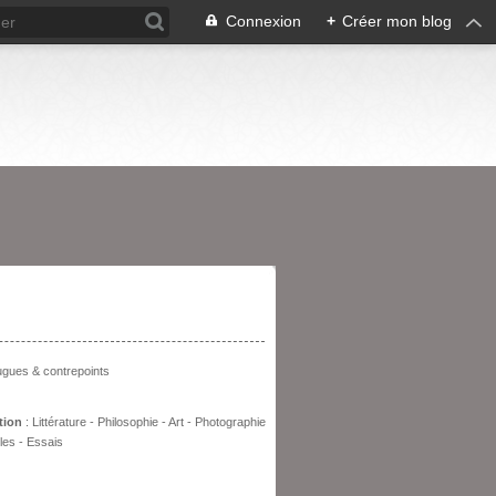
Connexion
+
Créer mon blog
entation
fugues & contrepoints
tion
: Littérature - Philosophie - Art - Photographie
les - Essais