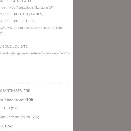
OS DE...MES TEXTES.
 de ... Néo-Fantastique. (La Ligne 27).
OS DE ... PHOTOGRAPHIES.
S DE ... PRE-TEXTES..
S DES...Chants de Maldoror dans "Affinités
s".
'ACCUEIL DU SITE.
e érotico-langagière peut-elle "faire événement" ?
égories
OSYNTHESES
(248)
ant Métaphysique.
(246)
ELLES
(208)
ions Herméneutiques.
(206)
ase
(137)