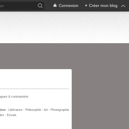
Connexion
+
Créer mon blog
entation
fugues & contrepoints
tion
: Littérature - Philosophie - Art - Photographie
les - Essais