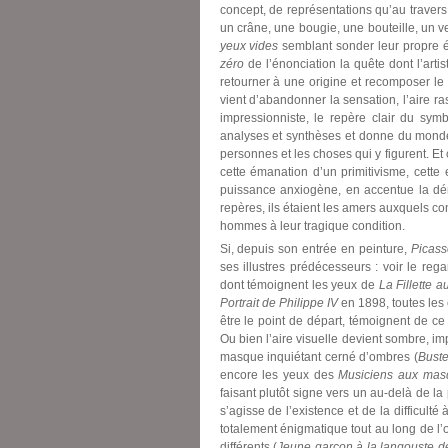
concept, de représentations qu’au trave
un crâne, une bougie, une bouteille, un v
yeux vides
semblant sonder leur propre é
zéro
de l’énonciation la quête dont l’artis
retourner à une origine et recomposer l
vient d’abandonner la sensation, l’aire r
impressionniste, le repère clair du symb
analyses et synthèses et donne du monde
personnes et les choses qui y figurent. Et 
cette émanation d’un primitivisme, cette
puissance anxiogène, en accentue la dém
repères, ils étaient les amers auxquels co
hommes à leur tragique condition.
Si, depuis son entrée en peinture,
Picass
ses illustres prédécesseurs : voir le re
dont témoignent les yeux de
La Fillette 
Portrait de Philippe IV
en 1898, toutes les 
être le point de départ, témoignent de ce
Ou bien l’aire visuelle devient sombre, im
masque inquiétant cerné d’ombres (
Buste
encore les yeux des
Musiciens aux mas
faisant plutôt signe vers un au-delà de l
s’agisse de l’existence et de la difficul
totalement énigmatique tout au long de l’
différents (
Jeune garçon à la langouste 