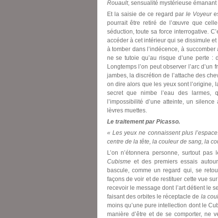
Rouault
, sensualité mystérieuse émanant
Et la saisie de ce regard par
le Voyeur
es
pourrait être retiré de l’œuvre que cel
séduction, toute sa force interrogative. C’
accéder à cet intérieur qui se dissimule e
à tomber dans l’indécence, à succomber au
ne se tutoie qu’au risque d’une perte : 
Longtemps l’on peut observer l’arc d’un f
jambes, la discrétion de l’attache des chev
on dire alors que les yeux sont l’origine, la 
secret que nimbe l’eau des larmes, 
l’impossibilité d’une atteinte, un silen
lèvres muettes.
Le traitement par Picasso.
« Les yeux ne connaissent plus l’espace. I
centre de la tête, la couleur de sang, la co
L’on n’étonnera personne, surtout pas le
Cubisme
et des premiers essais autou
bascule, comme un regard qui, se retourn
façons de voir et de restituer cette vue sur
recevoir le message dont l’art détient le
faisant des orbites le réceptacle de
la cou
moins qu’une pure intellection dont le Cub
manière d’être et de se comporter, ne v