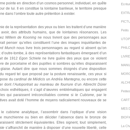
ne pointe en direction d’un cosmos personnel, individuel, en quête
Ecritu
 de lui. Il en constitue la lointaine banlieue, le territoire presque
EXTR
ne dans l’ombre toute autre prétention à exister.
PICT
 de la représentation des yeux ou bien les traitent d’une manière
Petits 
us avoir, des attributs humains, que de lointaines résonances. Les
hez
Willem de Kooning
ne nous livrent que des personnages aux
UTOP
rait penser qu’elles constituent l’une des images inquiétantes de
rd Munch
nous livre trois personnages au regard si absent qu’on
PHIL
ant d’outre-tombe, à des représentations fantastiques émergeant d’un
LIVR
ait
de 1912
Egon Schiele
ne livre guère des yeux que ce violent
ère de porcelaine et des pupilles si sombres qu’elles disparaissent
MANU
 glaise. Autant dire que nous sommes éloignés d’une disposition
 du regard tel que proposé par la posture renaissante, ces yeux si
MORC
ropose du
cardinal de Médicis
un
Andréa Mantegna
, ou encore cette
ALCH
ler dont
l’Autoportrait au manteau de fourrure
d’un
Albrecht Dürer
de choix esthétiques, il s’agit d’œuvres emblématiques qui engagent
Petite
lles qui paraissent irréconciliables comme si
le Cubisme
, par le
ctives avait doté l’homme de moyens radicalement nouveaux de se
CART
MES 
 le cubisme analytique, l’assombrir dans l’optique d’une vision
sée munchienne ou bien en décider l’absence dans le bronze de
BIOFI
araissent strictement équivalentes. Elles signent, tout simplement,
La Cha
iste
s’affranchit de manière à disposer d’une nouvelle liberté, celle