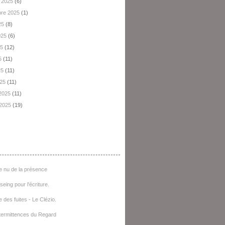
 2025
(6)
re 2025
(1)
25
(8)
2025
(6)
25
(12)
5
(11)
25
(11)
025
(11)
 2025
(11)
 2025
(19)
e D'articles
e nu de la présence
seing pour l'écriture.
e des fuites - Le Clézio.
termittences du Regard