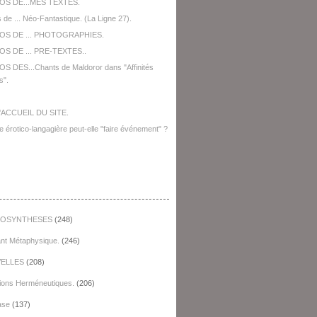
OS DE...MES TEXTES.
 de ... Néo-Fantastique. (La Ligne 27).
OS DE ... PHOTOGRAPHIES.
S DE ... PRE-TEXTES..
S DES...Chants de Maldoror dans "Affinités
s".
'ACCUEIL DU SITE.
e érotico-langagière peut-elle "faire événement" ?
égories
OSYNTHESES
(248)
ant Métaphysique.
(246)
ELLES
(208)
ions Herméneutiques.
(206)
ase
(137)