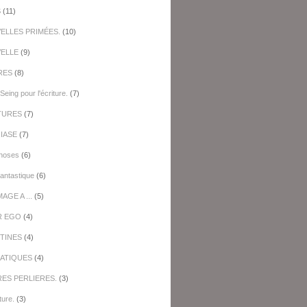
S
(11)
ELLES PRIMÉES.
(10)
ELLE
(9)
RES
(8)
Seing pour l'écriture.
(7)
TURES
(7)
IASE
(7)
hoses
(6)
antastique
(6)
GE A ...
(5)
R EGO
(4)
TINES
(4)
ATIQUES
(4)
RES PERLIERES.
(3)
ture.
(3)