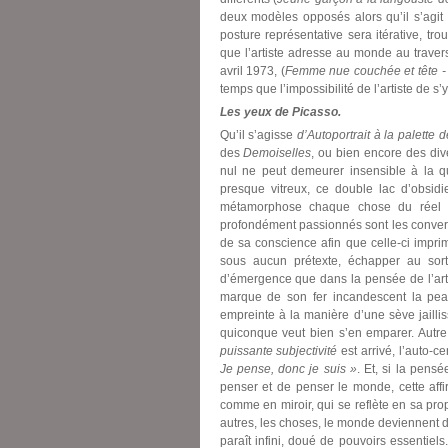
deux modèles opposés alors qu’il s’agi
posture représentative sera itérative, t
que l’artiste adresse au monde au travers
avril 1973, (
Femme nue couchée et tête -
temps que l’impossibilité de l’artiste de s
Les yeux de Picasso.
Qu’il s’agisse
d’Autoportrait à la palette 
des
Demoiselles
, ou bien encore des di
nul ne peut demeurer insensible à la qu
presque vitreux, ce double lac d’obsid
métamorphose chaque chose du réel e
profondément passionnés sont les converti
de sa conscience afin que celle-ci imprim
sous aucun prétexte, échapper au sort 
d’émergence que dans la pensée de l’art
marque de son fer incandescent la peau
empreinte à la manière d’une sève jailli
quiconque veut bien s’en emparer. Autr
puissante subjectivité
est arrivé, l’auto-c
Je pense, donc je suis »
. Et, si la pensé
penser et de penser le monde, cette aff
comme en miroir, qui se reflète en sa prop
autres, les choses, le monde deviennent 
paraît infini, doué de pouvoirs essentiel