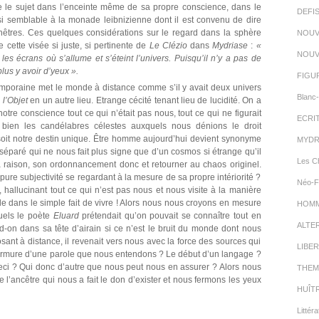
ne le sujet dans l’enceinte même de sa propre conscience, dans le
DEFI
 si semblable à la monade leibnizienne dont il est convenu de dire
enêtres. Ces quelques considérations sur le regard dans la sphère
NOUV
e cette visée si juste, si pertinente de
Le Clézio
dans
Mydriase
:
«
NOUV
 les écrans où s’allume et s’éteint l’univers. Puisqu’il n’y a pas de
plus y avoir d’yeux ».
FIGU
emporaine met le monde à distance comme s’il y avait deux univers
Blanc-
 l’Objet
en un autre lieu. Etrange cécité tenant lieu de lucidité. On a
tre conscience tout ce qui n’était pas nous, tout ce qui ne figurait
ECRI
 bien les candélabres célestes auxquels nous dénions le droit
soit notre destin unique. Être homme aujourd’hui devient synonyme
MYDR
séparé qui ne nous fait plus signe que d’un cosmos si étrange qu’il
Les C
sa raison, son ordonnancement donc et retourner au chaos originel.
re subjectivité se regardant à la mesure de sa propre intériorité ?
Néo-F
hallucinant tout ce qui n’est pas nous et nous visite à la manière
tude dans le simple fait de vivre ! Alors nous nous croyons en mesure
HOMMA
els le poète
Eluard
prétendait qu’on pouvait se connaître tout en
ALTE
nd-on dans sa tête d’airain si ce n’est le bruit du monde dont nous
sant à distance, il revenait vers nous avec la force des sources qui
LIBER
murmure d’une parole que nous entendons ? Le début d’un langage ?
eci ? Qui donc d’autre que nous peut nous en assurer ? Alors nous
THEM
l’ancêtre qui nous a fait le don d’exister et nous fermons les yeux
HUÎT
Littéra