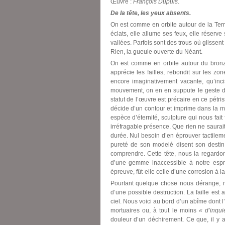
Œuvre :
François Dupuis
.
De la tête, les yeux absents.
On est comme en orbite autour de la Terre
éclats, elle allume ses feux, elle réserv
vallées. Parfois sont des trous où glissen
Rien, la gueule ouverte du Néant.
On est comme en orbite autour du bronz
apprécie les failles, rebondit sur les zon
encore imaginativement vacante, qu’inc
mouvement, on en en suppute le geste d’au
statut de l’œuvre est précaire en ce pétris
décide d’un contour et imprime dans la mat
espèce d’éternité, sculpture qui nous fai
irréfragable présence. Que rien ne saurait
durée. Nul besoin d’en éprouver tactileme
pureté de son modelé disent son destin
comprendre. Cette tête, nous la regardon
d’une gemme inaccessible à notre esprit
épreuve, fût-elle celle d’une corrosion à la
Pourtant quelque chose nous dérange, no
d’une possible destruction. La faille est 
ciel. Nous voici au bord d’un abîme dont l
mortuaires ou, à tout le moins
« d’inqui
douleur d’un déchirement. Ce que, il y a