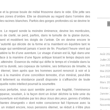
Rec
 et la grosse boule de métal frissonne dans le vide. Elle jette ses
e ses zones d’ombre. Elle se dissimule au regard dans l’ornière des
t les racines blanches. Parfois des gorges profondes où se devine le
e. Le regard sonde la moindre éminence, devine les monticules,
es de clarté, se perd, parfois, dans le tumulte de la glaise durcie,
isent et modèlent les doigts de
l’artiste
. On en devine encore le
Arc
torité qui décide de la forme et la maintient en équilibre tant le
sage qui semblerait jamais n’avoir de fin. Pourtant l’heure vient qui
ière la fin d’une aventure. Le visage d’airain est là, figé dans une
Août 20
t face à la manière d’une figure antique toisant le temps depuis son
Juillet 
 atteindre. Essence du métal qui défie le temps et s’installe dans la
Juin 20
nt la dureté, ses copeaux de lumière, ses brillances de limaille, la
 éternel, bien après que les hommes auront renoncé à voir et à
Mai 202
s à la manière d’une concrétion terrestre, d’un minéral, peut-être
Avril 20
 tellement sa résistance paraît disposée à s’affranchir de toute
Mars 2
quelle notre intellect pourrait la soumettre.
Février
us perturbe, sous quoi semble percer une fragilité, l’imminence
Janvier
apparue, soudain, à la façon dont un éclair déchire la toile unie du
’ouverture est réalisée par
les deux trous des yeux
, genres d’orbites
Décemb
étantes étrangetés »
dont notre conscience fait l’épreuve avec la
Novemb
 un instant encore, nous pensions éternel, se réduit à n’être plus