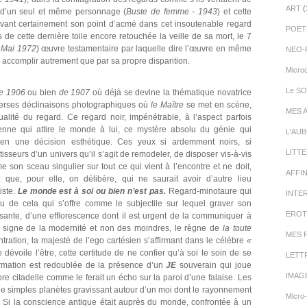
ART
(
t d’un seul et même personnage (
Buste de femme - 1943
) et cette
rouvant certainement son point d’acmé dans cet insoutenable regard
POET
 de cette dernière toile encore retouchée la veille de sa mort, le 7
 Mai 1972
) œuvre testamentaire par laquelle dire l’œuvre en même
NEO-
’y accomplir autrement que par sa propre disparition.
Micro
Le SO
de 1906
ou bien
de 1907
où déjà se devine la thématique novatrice
verses déclinaisons photographiques où
le Maître
se met en scène,
MES 
alité du regard. Ce regard noir, impénétrable, à l’aspect parfois
ienne qui attire le monde à lui, ce mystère absolu du génie qui
L'AU
n une décision esthétique. Ces yeux si ardemment noirs, si
LITT
sseurs d’un univers qu’il s’agit de remodeler, de disposer vis-à-vis
e son sceau singulier sur tout ce qui vient à l’encontre et ne doit,
AFFI
que, pour elle, on délibère, qui ne saurait avoir d’autre lieu
iste.
Le monde est à soi ou bien n’est pas.
Regard-minotaure qui
INTE
 de cela qui s’offre comme le subjectile sur lequel graver son
EROT
ssante, d’une efflorescence dont il est urgent de la communiquer à
e signe de la modernité et non des moindres, le règne de
la toute
MES 
entration, la majesté de l’ego cartésien s’affirmant dans le célèbre
«
e dévoile l’être, cette certitude de ne confier qu’à soi le soin de se
LETT
irmation est redoublée de la présence d’un
JE
souverain qui joue
IMAG
re citadelle comme le ferait un écho sur la paroi d’une falaise. Les
de simples planètes gravissant autour d’un moi dont le rayonnement
Micro
s. Si la conscience antique était auprès du monde, confrontée à un