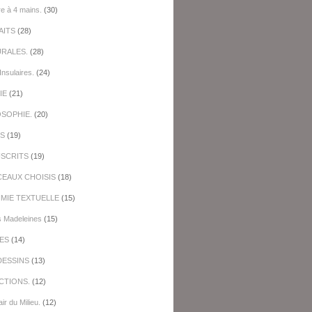
re à 4 mains.
(30)
AITS
(28)
URALES.
(28)
Insulaires.
(24)
IE
(21)
OSOPHIE.
(20)
ES
(19)
SCRITS
(19)
EAUX CHOISIS
(18)
IMIE TEXTUELLE
(15)
s Madeleines
(15)
ES
(14)
DESSINS
(13)
CTIONS.
(12)
ir du Milieu.
(12)