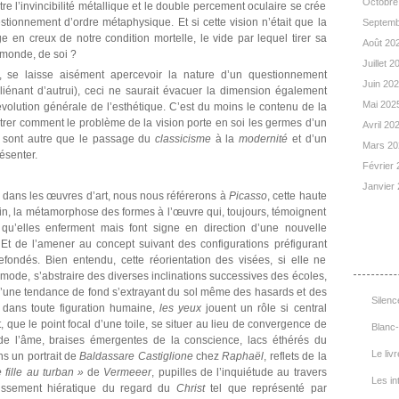
Octobre
re l’invincibilité métallique et le double percement oculaire se crée
tionnement d’ordre métaphysique. Et si cette vision n’était que la
Septemb
ge en creux de notre condition mortelle, le vide par lequel tirer sa
Août 20
 monde, de soi ?
Juillet 
, se laisse aisément apercevoir la nature d’un questionnement
Juin 20
aliénant d’autrui), ceci ne saurait évacuer la dimension également
Mai 202
évolution générale de l’esthétique. C’est du moins le contenu de la
ntrer comment le problème de la vision porte en soi les germes d’un
Avril 20
 sont autre que le passage du
classicisme
à la
modernité
et d’un
Mars 2
ésenter.
Février
Janvier
ux dans les œuvres d’art, nous nous référerons à
Picasso
, cette haute
stin, la métamorphose des formes à l’œuvre qui, toujours, témoignent
u’elles enferment mais font signe en direction d’une nouvelle
t de l’amener au concept suivant des configurations préfigurant
List
efondés. Bien entendu, cette réorientation des visées, si elle ne
ode, s’abstraire des diverses inclinations successives des écoles,
d’une tendance de fond s’extrayant du sol même des hasards et des
Silenc
, dans toute figuration humaine,
les yeux
jouent un rôle si central
, que le point focal d’une toile, se situer au lieu de convergence de
Blanc-
 de l’âme, braises émergentes de la conscience, lacs éthérés du
Le livr
ns un portrait de
Baldassare Castiglione
chez
Raphaël
, reflets de la
 fille au turban »
de
Vermeeer
, pupilles de l’inquiétude au travers
Les in
issement hiératique du regard du
Christ
tel que représenté par