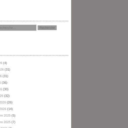
hercher
hives
26
(4)
2026
(31)
26
(31)
6
(36)
26
(30)
026
(32)
 2026
(26)
 2026
(14)
re 2025
(5)
re 2025
(7)