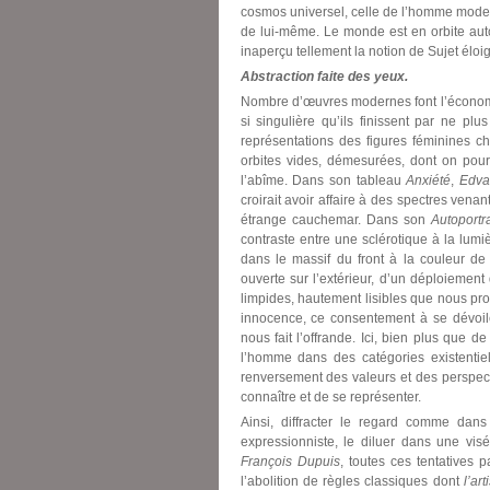
cosmos universel, celle de l’homme moder
de lui-même. Le monde est en orbite autour
inaperçu tellement la notion de Sujet éloig
Abstraction faite des yeux.
Nombre d’œuvres modernes font l’économie
si singulière qu’ils finissent par ne pl
représentations des figures féminines c
orbites vides, démesurées, dont on pour
l’abîme. Dans son tableau
Anxiété
,
Edva
croirait avoir affaire à des spectres ven
étrange cauchemar. Dans son
Autoportr
contraste entre une sclérotique à la lumi
dans le massif du front à la couleur de
ouverte sur l’extérieur, d’un déploiement
limpides, hautement lisibles que nous p
innocence, ce consentement à se dévoi
nous fait l’offrande. Ici, bien plus que 
l’homme dans des catégories existentie
renversement des valeurs et des perspe
connaître et de se représenter.
Ainsi, diffracter le regard comme dans
expressionniste, le diluer dans une vi
François Dupuis
, toutes ces tentatives p
l’abolition de règles classiques dont
l’art