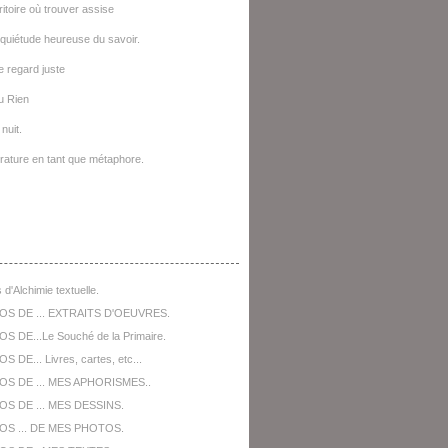
ritoire où trouver assise
quiétude heureuse du savoir.
le regard juste
u Rien
nuit.
térature en tant que métaphore.
opos De ...
 d'Alchimie textuelle.
OS DE ... EXTRAITS D'OEUVRES.
S DE...Le Souché de la Primaire.
 DE... Livres, cartes, etc...
OS DE ... MES APHORISMES..
S DE ... MES DESSINS.
OS ... DE MES PHOTOS.