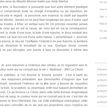
 des yeux de
Marylin Monroe
traités par
Andy Warhol
.
Un ter
t telle, la fascination si puissante que tout autre élément plastique
Une in
le-ci conserverait toute sa charge d’empathie ou de répulsion, de
est cela le regard : la personne, son essence, la clarté par laquelle
Voir : 
t se dérobe. Jamais on ne peut fixer longtemps les yeux d’autrui sauf
Née d
 trouble, à frôler un vertige sans fin. Un principe essentiel jamais
de celui qui en est la cause, de celui qui en est la conséquence.
Fin de 
ront, la chute d’une joue, la fuite d’une hanche, le doux modelé des
illes car tout ceci est d’une autre nature,
« périphérique »
, pourrait-
La lit
source, le lieu de l’ineffable, l’interdit à ne pas franchir, le territoire
que dissimule le brouillard de la vue. Quelque chose comme
ce à ne pas décrypter, une parole à faire se dissoudre à même des
A Pr
ls sont retournés à l’intérieur des orbites, et ils regardent vers le
uleur noire qui ne connaît pas la vie ».
Mydriase - JMG Le Clézio.
A propos
s esthètes, si l’on énonce le truisme suivant : c’est à partir du
A PROP
r des esquisses préalables aux
Demoiselles d’Avignon
que tout
A PROPO
ant, sonderait l’intérieur de la tête pour y trouver de nouvelles
A PROPOS
 la toile, la sculpture, la céramique, enfin tout support permettant de
A PROP
 secret. Ce qu’énonce
Le Clézio
dans cette belle formule énigmatique
leur de sang, la couleur noire qui ne connaît pas la vie
, c’est rien de
A PROPO
isme se fera l’étendard. Oui, car cette esthétique ontologique, cette
A PROP
eut plus connaître de la vie que les projections sous l’espèce du