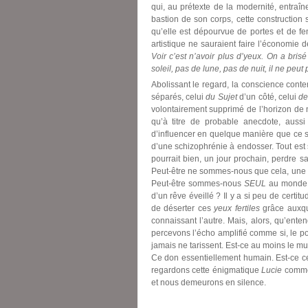
qui, au prétexte de la modernité, entraî
bastion de son corps, cette construction
qu’elle est dépourvue de portes et de f
artistique ne sauraient faire l’économie d
Voir c’est n’avoir plus d’yeux. On a brisé
soleil, pas de lune, pas de nuit, il ne peut 
Abolissant le regard, la conscience cont
séparés, celui
du Sujet
d’un côté, celui
de
volontairement supprimé de l’horizon de no
qu’à titre de probable anecdote, aussi
d’influencer en quelque manière que ce 
d’une schizophrénie à endosser. Tout est 
pourrait bien, un jour prochain, perdre 
Peut-être ne sommes-nous que cela, une pu
Peut-être sommes-nous
SEUL
au monde, 
d’un rêve éveillé ? Il y a si peu de certi
de déserter ces
yeux fertiles
grâce auxqu
connaissant l’autre. Mais, alors, qu’ente
percevons l’écho amplifié comme si, le po
jamais ne tarissent. Est-ce au moins le 
Ce don essentiellement humain. Est-ce c
regardons cette énigmatique
Lucie
comme 
et nous demeurons en silence.