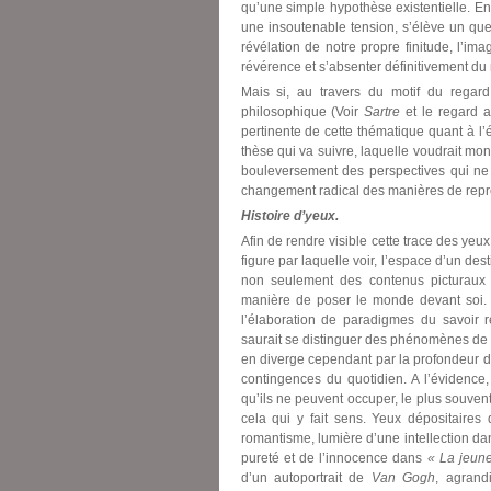
qu’une simple hypothèse existentielle. Ent
une insoutenable tension, s’élève un ques
révélation de notre propre finitude, l’ima
révérence et s’absenter définitivement du
Mais si, au travers du motif du regard
philosophique (Voir
Sartre
et le regard 
pertinente de cette thématique quant à l’
thèse qui va suivre, laquelle voudrait mo
bouleversement des perspectives qui ne
changement radical des manières de repr
Histoire d’yeux.
Afin de rendre visible cette trace des ye
figure par laquelle voir, l’espace d’un de
non seulement des contenus picturaux q
manière de poser le monde devant soi. E
l’élaboration de paradigmes du savoir r
saurait se distinguer des phénomènes de m
en diverge cependant par la profondeur 
contingences du quotidien. A l’évidence
qu’ils ne peuvent occuper, le plus souvent
cela qui y fait sens. Yeux dépositaires
romantisme, lumière d’une intellection da
pureté et de l’innocence dans
« La jeune
d’un autoportrait de
Van Gogh
, agrand