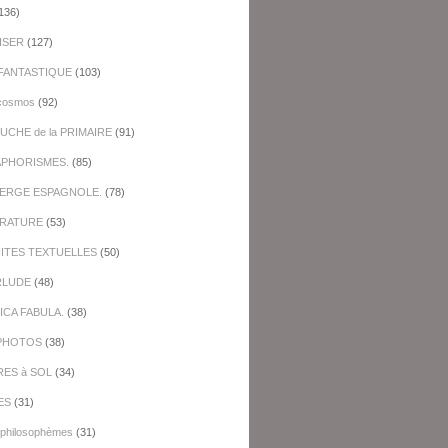
136)
ISER
(127)
FANTASTIQUE
(103)
cosmos
(92)
UCHE de la PRIMAIRE
(91)
APHORISMES.
(85)
BERGE ESPAGNOLE.
(78)
ERATURE
(53)
NITES TEXTUELLES
(50)
RLUDE
(48)
ICA FABULA.
(38)
PHOTOS
(38)
RES à SOL
(34)
ES
(31)
-philosophèmes
(31)