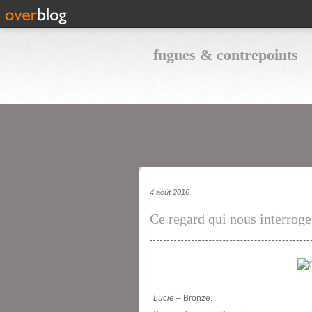
fugues & contrepoints
4 août 2016
Ce regard qui nous interroge
Lucie
– Bronze.