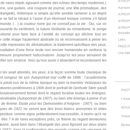
A PROP
rs de rares objets agissant comme des icônes des temps modernes (
A propos
erre, une guitare, une coupure de journal, une tête prismatique,
des
trangeté), rhétorique si simple qu’elle semble ramener à un
degré
A PROP
te se fait le héraut à l’aune d’un étonnant lexique comme s’il fallait
A PROPO
e monde. (…)
la couleur noire qui ne connaît pas la vie :
Oui, car on
A PROPO
assurante du sentiment, la nature lénifiante du romantisme, le songe
textuelle
olisme pour faire face à l’aridité du concept qui décline tout en
 cette image hautement abstraite où se reconnaissent à peine les
Links
cette impression de déréalisation, le traitement spécifique des yeux,
PAGE D
 exaltation d’une force brute non encore humanisée en renforce la
Une fabl
esure proprement hallucinatoire. Jusqu’ici les yeux servaient de
nfier son errance. Voici qu’eux aussi s’absentent et reconduisent les
o
les avait abordés,
les yeux
, à la façon somme toute classique de
Cat
gard songeur de son
Autoportrait mal coiffé
de 1896 ; l’académisme
aux pieds nus
de la même époque ou bien la manière
Velázquez
du
œuvres postérieures à 1906 dont le portrait de
Gertrude Stein
paraît
PHOT
 bouleversement formel dont le regard focalise toutes les énergies.
pénétrable (
Autoportrait de 1907
), ou bien elle émerge à peine d’un
L'Inst
 de femme. Etude pour les Demoiselles d’Avignon - 1907
), ou bien
NOUV
ques de 1921
ne seront que des trous blancs anonymes et vides
a peinture comme signe prétendument inaccessible, à moins qu’il ne
Tentat
té à être ? A de rares exceptions près, ce thème du regard demeurera
œuvre, aussi bien dans l’étrangeté des yeux figurant sur deux plans
Mydri
de 1941
), dans la conflagration des regards comme s’ils venaient de