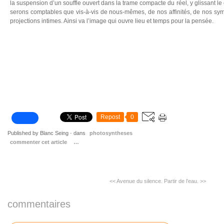
la suspension d’un souffle ouvert dans la trame compacte du réel, y glissant le
serons comptables que vis-à-vis de nous-mêmes, de nos affinités, de nos sym
projections intimes. Ainsi va l’image qui ouvre lieu et temps pour la pensée.
Repost
0
Published by Blanc Seing
-
dans
photosyntheses
commenter cet article
…
<< Avenue du silence.
Partir de l’eau. >>
commentaires