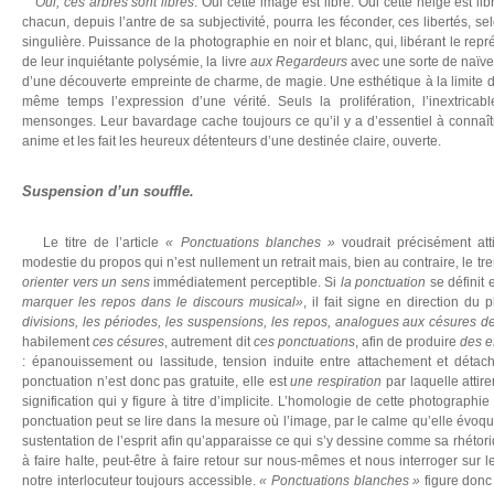
Oui, ces arbres sont libres
. Oui cette image est libre. Oui cette neige est l
chacun, depuis l’antre de sa subjectivité, pourra les féconder, ces libertés, s
singulière. Puissance de la photographie en noir et blanc, qui, libérant le rep
de leur inquiétante polysémie, la livre
aux Regardeurs
avec une sorte de naïve
d’une découverte empreinte de charme, de magie. Une esthétique à la limite d
même temps l’expression d’une vérité. Seuls la prolifération, l’inextricab
mensonges. Leur bavardage cache toujours ce qu’il y a d’essentiel à connaît
anime et les fait les heureux détenteurs d’une destinée claire, ouverte.
Suspension d’un souffle.
Le titre de l’article
« Ponctuations blanches »
voudrait précisément atti
modestie du propos qui n’est nullement un retrait mais, bien au contraire, le tre
orienter vers un sens
immédiatement perceptible. Si
la ponctuation
se définit 
marquer les repos dans le discours musical»
, il fait signe en direction du 
divisions, les périodes, les suspensions, les repos, analogues aux césures d
habilement
ces césures
, autrement dit
ces ponctuations
, afin de produire
des e
: épanouissement ou lassitude, tension induite entre attachement et détach
ponctuation n’est donc pas gratuite, elle est
une respiration
par laquelle attire
signification qui y figure à titre d’implicite. L’homologie de cette photographie
ponctuation peut se lire dans la mesure où l’image, par le calme qu’elle évoque
sustentation de l’esprit afin qu’apparaisse ce qui s’y dessine comme sa rhétoriq
à faire halte, peut-être à faire retour sur nous-mêmes et nous interroger sur l
notre interlocuteur toujours accessible.
« Ponctuations blanches »
figure donc