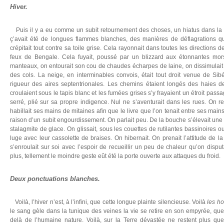
Hiver.
Puis il y a eu comme un subit retournement des choses, un hiatus dans la
ç’avait été de longues flammes blanches, des manières de déflagrations qui
crépitait tout contre sa toile grise. Cela rayonnait dans toutes les directions d
feux de Bengale. Cela fuyait, poussé par un blizzard aux étonnantes mor
manteaux, on entourait son cou de chaudes écharpes de laine, on dissimulait 
des cols. La neige, en interminables convois, était tout droit venue de Sibé
rigueur des aires septentrionales. Les chemins étaient longés des haies d
croulaient sous le tapis blanc et les fumées grises s’y frayaient un étroit pas
serré, plié sur sa propre indigence. Nul ne s’aventurait dans les rues. On rest
habillait ses mains de mitaines afin que le livre que l’on tenait entre ses ma
raison d’un subit engourdissement. On parlait peu. De la bouche s’élevait une
stalagmite de glace. On glissait, sous les couettes de rutilantes bassinoires
luge avec leur cassolette de braises. On hibernait. On prenait l’attitude de l
s’enroulait sur soi avec l’espoir de recueillir un peu de chaleur qu’on disp
plus, tellement le moindre geste eût été la porte ouverte aux attaques du froid.
Deux ponctuations blanches.
Voilà, l’hiver
n’est, à l’infini, que cette longue plainte silencieuse. Voilà
les h
le sang gèle dans la tunique des veines la vie se retire en son empyrée, quel
delà de l’humaine nature. Voilà, sur la Terre dévastée ne restent plus qu