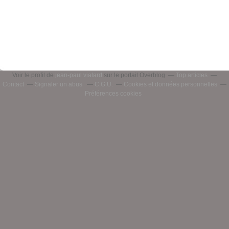
Voir le profil de
jean-paul vialard
sur le portail Overblog
Top articles
Contact
Signaler un abus
C.G.U.
Cookies et données personnelles
Préférences cookies