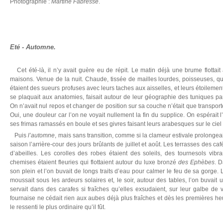
Photographie :
Martine Fabresse
.
Eté - Automne.
Cet été-là, il n’y avait guère eu de répit. Le matin déjà une brume flottait
maisons. Venue de la nuit. Chaude, tissée de mailles lourdes, poisseuses, qui
étaient des sueurs profuses avec leurs taches aux aisselles, et leurs étoilement
se plaquait aux anatomies, faisait autour de leur géographie des tuniques pa
On n’avait nul repos et changer de position sur sa couche n’était que transpor
Oui, une douleur car l’on ne voyait nullement la fin du supplice. On espérait l’
ses frimas ramassés en boule et ses givres faisant leurs arabesques sur le ciel 
Puis
l’automne
, mais sans transition, comme si la clameur estivale prolongeait 
saison l’arrière-cour des jours brûlants de juillet et août. Les terrasses des ca
d’abeilles. Les corolles des robes étaient des soleils, des tournesols vibra
chemises étaient fleuries qui flottaient autour du luxe bronzé
des Ephèbes
. D
son plein et l’on buvait de longs traits d’eau pour calmer le feu de sa gorge.
moussait sous les ardeurs solaires et, le soir, autour des tables, l’on buvait
servait dans des carafes si fraîches qu’elles exsudaient, sur leur galbe de 
fournaise ne cédait rien aux aubes déjà plus fraîches et dès les premières heur
le ressenti le plus ordinaire qu’il fût.