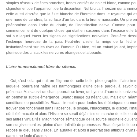
simples réseaux de fines branches, troncs cerclés de noir et blanc, comme pou
clignotement de l’apparition, de la disparition. Nul bruit à l’horizon qui annonc
celle aussi discrète que la fuite blanche de l’hermine dans le royaume qui e
une nuée de cendres, la surface d’un lac dans la brume naissante. Un pré en p
phénomène dans l’orbe du doute, de l’indistinction native. Comme pour d
commencement de quelque chose qui était en suspens dans l’espace et le 
sol sur lequel tracer les signes de significations nouvelles. Peut-être dessin
l’estompe heureuse de la paix. Peut-être ciseler la neige de la flèch
instantanément sur les rives de l’amour. Ou bien, tel un enfant jouant, impr
plénitude des cristaux les nervures étranges de la beauté.
L’aire immensément libre du silence.
Oui, c’est cela qui naît en filigrane de cette belle photographie. L’aire im
laquelle pourraient naître les harmoniques d’une belle parole, à savoir
présence. Mais aussi un chant pourrait se lever, un hymne d’harmonie universell
en permet la subtile émergence.
Blanc
: image du néant. Oui, mais d’un néant 
conditions de possibilités.
Blanc
: tremplin pour toutes les rhétoriques du mo
trouver son fondement dans l’absence, le simple, l’inaccompli, le discret, l’
eût-il été maculé et alors l’Histoire se serait déjà mise en marche de telle ou d
ses autres virtualités. Magnificence sémantique de la source originelle qui, e
son surgissement est pleine d’une infinité de promesses. Beauté symbolique 
repose le dieu sans visage. En aurait-il et alors il perdrait ses attributs divins
parmi une foule d’autres.