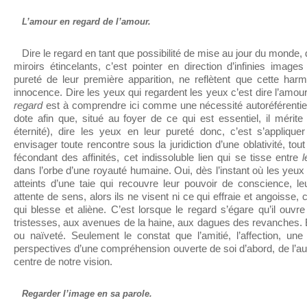
L’amour en regard de l’amour.
Dire le regard en tant que possibilité de mise au jour du monde, 
miroirs étincelants, c’est pointer en direction d’infinies image
pureté de leur première apparition, ne reflètent que cette ha
innocence. Dire les yeux qui regardent les yeux c’est dire l’amou
regard
est à comprendre ici comme une nécessité autoréférentiel
dote afin que, situé au foyer de ce qui est essentiel, il mérite
éternité), dire les yeux en leur pureté donc, c’est s’applique
envisager toute rencontre sous la juridiction d’une oblativité, 
fécondant des affinités, cet indissoluble lien qui se tisse entre
l
dans l’orbe d’une royauté humaine. Oui, dès l’instant où les yeu
atteints d’une taie qui recouvre leur pouvoir de conscience, leu
attente de sens, alors ils ne visent ni ce qui effraie et angoisse, 
qui blesse et aliène. C’est lorsque le regard s’égare qu’il ouvr
tristesses, aux avenues de la haine, aux dagues des revanches. E
ou naïveté. Seulement le constat que l’amitié, l’affection, une 
perspectives d’une compréhension ouverte de soi d’abord, de l’aut
centre de notre vision.
Regarder l’image en sa parole.