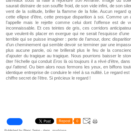
barreaux sous la hâte à rejoindre
son Amante
. Image du soli
saurait distraire de son souffle froid, de son vide infini, de son sil
vent de la solitude, briller la flamme de la folie. Aucun regard q
cette ellipse d’être, cette presque disparition à soi. Comme un 
l’appelle mais le rejette comme celui dont l’offense est de vo
inconnaissable. Et ces teintes de gris, ces corridors anticipateu
que veulent-ils placer en exergue qui ne serait l’esquisse d’une i
terrible qui se puisse imaginer : perte de l’amour, donc disparitio
d’un cheminement qui semble devoir se terminer par une impasse, 
plus aucune parole, où ne brillerait plus le feu de la conscienc
d’ajouter du tragique au tragique. Nous pourrions baisser le stor
ôter l’échelle qui conduit
Eros
là où toujours il a rêvé d’être, da
qui l’attend
. Ou bien alors nous fermons les yeux, en biffons toute
identique entreprise de conduire le réel à sa nullité. Le regard est 
chiffre secret de l’être. Si précieux le regard !
Repost
0
Published by Blanc Seing
-
dans
mydriase