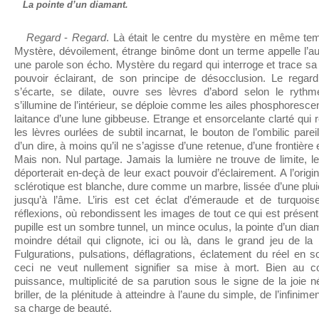
La pointe d’un diamant.
Regard
-
Regard
. Là était le centre du mystère en même te
Mystère, dévoilement, étrange binôme dont un terme appelle l’aut
une parole son écho. Mystère du regard qui interroge et trace sa
pouvoir éclairant, de son principe de désocclusion. Le regard
s’écarte, se dilate, ouvre ses lèvres d’abord selon le rythme
s’illumine de l’intérieur, se déploie comme les ailes phosphoresce
laitance d’une lune gibbeuse. Etrange et ensorcelante clarté qui 
les lèvres ourlées de subtil incarnat, le bouton de l’ombilic pare
d’un dire, à moins qu’il ne s’agisse d’une retenue, d’une frontière e
Mais non. Nul partage. Jamais la lumière ne trouve de limite, le
déporterait en-deçà de leur exact pouvoir d’éclairement. A l’origine
sclérotique est blanche, dure comme un marbre, lissée d’une pl
jusqu’à l’âme. L’iris est cet éclat d’émeraude et de turquois
réflexions, où rebondissent les images de tout ce qui est présent 
pupille est un sombre tunnel, un mince oculus, la pointe d’un diam
moindre détail qui clignote, ici ou là, dans le grand jeu de la
Fulgurations, pulsations, déflagrations, éclatement du réel en s
ceci ne veut nullement signifier sa mise à mort. Bien au co
puissance, multiplicité de sa parution sous le signe de la joie n
briller, de la plénitude à atteindre à l’aune du simple, de l’infini
sa charge de beauté.