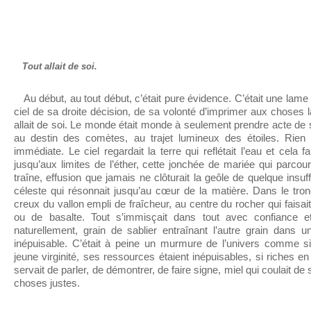
Tout allait de soi.
Au début, au tout début, c’était pure évidence. C’était une lame d
ciel de sa droite décision, de sa volonté d’imprimer aux choses la
allait de soi. Le monde était monde à seulement prendre acte de sa
au destin des comètes, au trajet lumineux des étoiles. Rien n
immédiate. Le ciel regardait la terre qui reflétait l’eau et cela
jusqu’aux limites de l’éther, cette jonchée de mariée qui parcou
traîne, effusion que jamais ne clôturait la geôle de quelque ins
céleste qui résonnait jusqu’au cœur de la matière. Dans le tronc
creux du vallon empli de fraîcheur, au centre du rocher qui faisai
ou de basalte. Tout s’immisçait dans tout avec confiance e
naturellement, grain de sablier entraînant l’autre grain dans u
inépuisable. C’était à peine un murmure de l’univers comme s
jeune virginité, ses ressources étaient inépuisables, si riches en
servait de parler, de démontrer, de faire signe, miel qui coulait de
choses justes.