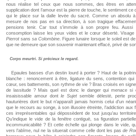
nous réalise tel ceux que nous sommes, des êtres en atte
supplication dont l’amour est la pierre de touche, le sentiment ce q
qui le place sur la dalle levée du sacré. Comme un absolu à 
mesure de nos pas en sa direction, à son tragique effacement
pensions tenir. Car tout s’immole à son propre feu. Aussi 
consomption laisse les yeux vides et le cœur déserté. Visa
Pierrot
sans
sa Colombine
. Figure lunaire lorsque le soleil est de
que ne demeure que son souvenir maintenant effacé, privé de so
Corps meurtri. Si précieux le regard.
Epaules basses d’un destin lourd à porter ? Haut de la poitrin
blanche : renoncement à être, ligature du sens, contention qui re
cœur, ses battements, son rythme de vie ? Bras croisés en signe 
de lassitude ? Mais quel est donc le danger qui menace si c
insaisissable amour dont
le Sujet
semble délesté, perte pro
hauturières dont le but n’apparaît jamais hormis celui d’un néan
que le recours au songe, à son illusoire étreinte, l’addiction aux
ces irreprésentables qui dépossèdent de tout jusqu’au territoi
Qu’indique le vide de la fenêtre contiguë, sa figuration partielle
incommunicabilité ? Et cette échelle qui plonge dans le vide, qu
vers l’abîme, nul ne la situerait comme celle dont les pas
de Ro