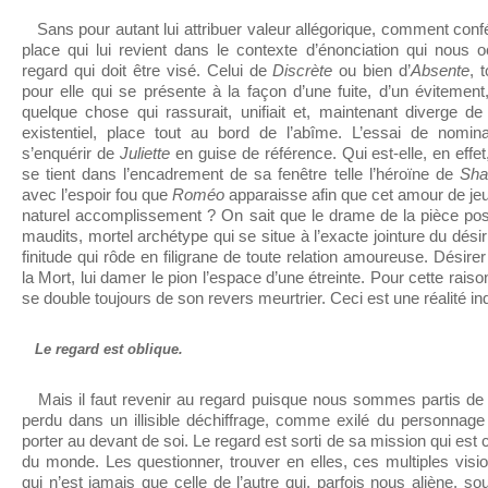
Sans pour autant lui attribuer valeur allégorique, comment confé
place qui lui revient dans le contexte d’énonciation qui nous 
regard qui doit être visé. Celui de
Discrète
ou bien d’
Absente
, 
pour elle qui se présente à la façon d’une fuite, d’un évitement
quelque chose qui rassurait, unifiait et, maintenant diverge de 
existentiel, place tout au bord de l’abîme. L’essai de nomina
s’enquérir de
Juliette
en guise de référence. Qui est-elle, en effe
se tient dans l’encadrement de sa fenêtre telle l’héroïne de
Sha
avec l’espoir fou que
Roméo
apparaisse afin que cet amour de je
naturel accomplissement ? On sait que le drame de la pièce pos
maudits, mortel archétype qui se situe à l’exacte jointure du désir
finitude qui rôde en filigrane de toute relation amoureuse. Désir
la Mort, lui damer le pion l’espace d’une étreinte. Pour cette rai
se double toujours de son revers meurtrier. Ceci est une réalité i
Le regard est oblique.
Mais il faut revenir au regard puisque nous sommes partis de lu
perdu dans un illisible déchiffrage, comme exilé du personnage q
porter au devant de soi. Le regard est sorti de sa mission qui est 
du monde. Les questionner, trouver en elles, ces multiples vision
qui n’est jamais que celle de l’autre qui, parfois nous aliène, so