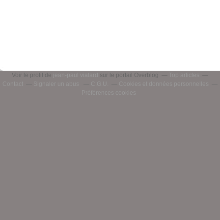
Voir le profil de
jean-paul vialard
sur le portail Overblog
Top articles
Contact
Signaler un abus
C.G.U.
Cookies et données personnelles
Préférences cookies