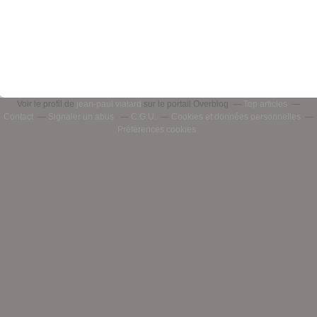
Voir le profil de
jean-paul vialard
sur le portail Overblog
Top articles
Contact
Signaler un abus
C.G.U.
Cookies et données personnelles
Préférences cookies