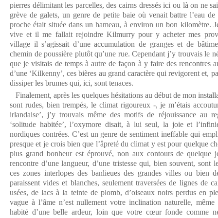
pierres délimitant les parcelles, des cairns dressés ici ou là on ne sa
grève de galets, un genre de petite baie où venait battre l’eau de
proche était située dans un hameau, à environ un bon kilomètre. 
vive et il me fallait rejoindre Kilmurry pour y acheter mes pro
village il s’agissait d’une accumulation de granges et de bâtime
chemin de poussière plutôt qu’une rue. Cependant j’y trouvais le n
que je visitais de temps à autre de façon à y faire des rencontres
d’une ‘Kilkenny’, ces bières au grand caractère qui revigorent et, pa
dissiper les brumes qui, ici, sont tenaces.
Finalement, après les quelques hésitations au début de mon installa
sont rudes, bien trempés, le climat rigoureux -, je m’étais accout
irlandaise’, j’y trouvais même des motifs de réjouissance au r
‘solitude habitée’, l’oxymore disait, à lui seul, la joie et l’infini
nordiques contrées. C’est un genre de sentiment ineffable qui empli
presque et je crois bien que l’âpreté du climat y est pour quelque ch
plus grand bonheur est éprouvé, non aux contours de quelque jo
rencontre d’une langueur, d’une tristesse qui, bien souvent, sont les
ces zones interlopes des banlieues des grandes villes ou bien d
paraissent vides et blanches, seulement traversées de lignes de ca
usées, de lacs à la teinte de plomb, d’oiseaux noirs perdus en ple
vague à l’âme n’est nullement votre inclination naturelle, même
habité d’une belle ardeur, loin que votre cœur fonde comme neig