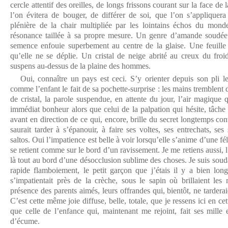
cercle attentif des oreilles, de longs frissons courant sur la face de 
l’on évitera de bouger, de différer de soi, que l’on s’appliquer
plénière de la chair multipliée par les lointains échos du mon
résonance taillée à sa propre mesure. Un genre d’amande soudée
semence enfouie superbement au centre de la glaise. Une feuill
qu’elle ne se déplie. Un cristal de neige abrité au creux du fro
suspens au-dessus de la plaine des hommes.
Oui, connaître un pays est ceci. S’y orienter depuis son pli le 
comme l’enfant le fait de sa pochette-surprise : les mains tremblent 
de cristal, la parole suspendue, en attente du jour, l’air magique 
immédiat bonheur alors que celui de la palpation qui hésite, tâche
avant en direction de ce qui, encore, brille du secret longtemps con
saurait tarder à s’épanouir, à faire ses voltes, ses entrechats, ses
saltos. Oui l’impatience est belle à voir lorsqu’elle s’anime d’une fél
se retient comme sur le bord d’un ravissement. Je me retiens aussi, l
là tout au bord d’une désocclusion sublime des choses. Je suis souda
rapide flamboiement, le petit garçon que j’étais il y a bien lon
s’impatientait près de la crèche, sous le sapin où brillaient les
présence des parents aimés, leurs offrandes qui, bientôt, ne tarderai
C’est cette même joie diffuse, belle, totale, que je ressens ici en ce
que celle de l’enfance qui, maintenant me rejoint, fait ses mille 
d’écume.