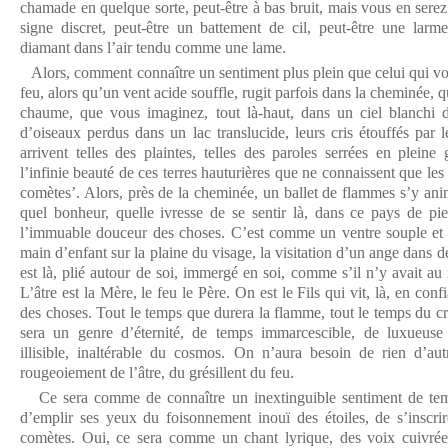
chamade en quelque sorte, peut-être à bas bruit, mais vous en serez
signe discret, peut-être un battement de cil, peut-être une larme
diamant dans l’air tendu comme une lame.
Alors, comment connaître un sentiment plus plein que celui qui vous
feu, alors qu’un vent acide souffle, rugit parfois dans la cheminée, q
chaume, que vous imaginez, tout là-haut, dans un ciel blanchi de
d’oiseaux perdus dans un lac translucide, leurs cris étouffés par l
arrivent telles des plaintes, telles des paroles serrées en pleine
l’infinie beauté de ces terres hauturières que ne connaissent que les
comètes’. Alors, près de la cheminée, un ballet de flammes s’y anim
quel bonheur, quelle ivresse de se sentir là, dans ce pays de pier
l’immuable douceur des choses. C’est comme un ventre souple et m
main d’enfant sur la plaine du visage, la visitation d’un ange dans d
est là, plié autour de soi, immergé en soi, comme s’il n’y avait a
L’âtre est la Mère, le feu le Père. On est le Fils qui vit, là, en conf
des choses. Tout le temps que durera la flamme, tout le temps du cr
sera un genre d’éternité, de temps immarcescible, de luxueuse
illisible, inaltérable du cosmos. On n’aura besoin de rien d’a
rougeoiement de l’âtre, du grésillent du feu.
Ce sera comme de connaître un inextinguible sentiment de temps
d’emplir ses yeux du foisonnement inouï des étoiles, de s’inscrir
comètes. Oui, ce sera comme un chant lyrique, des voix cuivrée