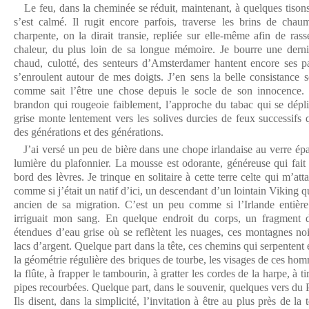
Le feu, dans la cheminée se réduit, maintenant, à quelques tisons
s’est calmé. Il rugit encore parfois, traverse les brins de chaume
charpente, on la dirait transie, repliée sur elle-même afin de ras
chaleur, du plus loin de sa longue mémoire. Je bourre une derni
chaud, culotté, des senteurs d’Amsterdamer hantent encore ses pa
s’enroulent autour de mes doigts. J’en sens la belle consistance s
comme sait l’être une chose depuis le socle de son innocence. D
brandon qui rougeoie faiblement, l’approche du tabac qui se dépl
grise monte lentement vers les solives durcies de feux successifs 
des générations et des générations.
J’ai versé un peu de bière dans une chope irlandaise au verre épais,
lumière du plafonnier. La mousse est odorante, généreuse qui fait 
bord des lèvres. Je trinque en solitaire à cette terre celte qui m’at
comme si j’était un natif d’ici, un descendant d’un lointain Viking qu
ancien de sa migration. C’est un peu comme si l’Irlande entière
irriguait mon sang. En quelque endroit du corps, un fragment d
étendues d’eau grise où se reflètent les nuages, ces montagnes no
lacs d’argent. Quelque part dans la tête, ces chemins qui serpentent 
la géométrie régulière des briques de tourbe, les visages de ces hom
la flûte, à frapper le tambourin, à gratter les cordes de la harpe, à t
pipes recourbées. Quelque part, dans le souvenir, quelques vers du 
Ils disent, dans la simplicité, l’invitation à être au plus près de la 