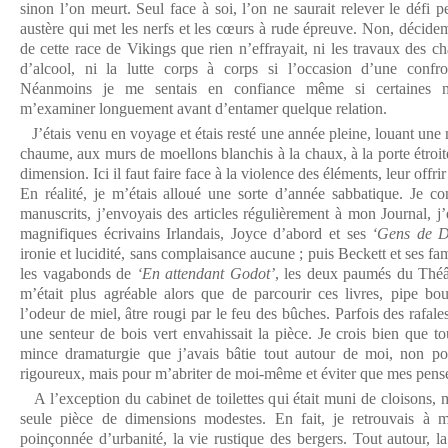
sinon l’on meurt. Seul face à soi, l’on ne saurait relever le défi
austère qui met les nerfs et les cœurs à rude épreuve. Non, décide
de cette race de Vikings que rien n’effrayait, ni les travaux des 
d’alcool, ni la lutte corps à corps si l’occasion d’une confront
Néanmoins je me sentais en confiance même si certaines min
m’examiner longuement avant d’entamer quelque relation.
J’étais venu en voyage et étais resté une année pleine, louant une 
chaume, aux murs de moellons blanchis à la chaux, à la porte étroi
dimension. Ici il faut faire face à la violence des éléments, leur offri
En réalité, je m’étais alloué une sorte d’année sabbatique. Je con
manuscrits, j’envoyais des articles régulièrement à mon Journal, j’e
magnifiques écrivains Irlandais, Joyce d’abord et ses
‘Gens de D
ironie et lucidité, sans complaisance aucune ; puis Beckett et ses f
les vagabonds de
‘En attendant Godot’
, les deux paumés du Théâ
m’était plus agréable alors que de parcourir ces livres, pipe b
l’odeur de miel, âtre rougi par le feu des bûches. Parfois des rafale
une senteur de bois vert envahissait la pièce. Je crois bien que tou
mince dramaturgie que j’avais bâtie tout autour de moi, non p
rigoureux, mais pour m’abriter de moi-même et éviter que mes pensée
A l’exception du cabinet de toilettes qui était muni de cloisons, 
seule pièce de dimensions modestes. En fait, je retrouvais à m
poinçonnée d’urbanité, la vie rustique des bergers. Tout autour, l