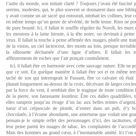
l’aube du monde, son initiale clarté ? Toujours j’avais été fasciné
sereins, modestes, qui, le plus souvent se donnaient dans une bibliqu
y avait comme un air sacré qui entourait, nimbait les collines, leur 
en même temps qu’un genre de sévérité, de belle tenue. Rien ne pouv
de pure beauté. Ici, il fallait le souffle régulier du Noroît, les murs 
les moutons à la laine hirsute, à la tête noire, on devinait à peine
yeux. Il fallait la touche à peine affirmée des nuages, plutôt une tr
de la vision, un ciel lactescent, des monts au loin, presque invisible
la silhouette décharnée d’une ligne d’arbres. Il fallait les 
affleurements de roches que l’air ponçait continûment.
Ici, il fallait être en harmonie avec cette sauvage nature. Elle ne p
que ce soit. En quelque manière il fallait être soi et en même tem
taché de son qui interrogeait le Passant, être ce calvaire où était
planait longuement au-dessus de la croix, décrivant de larges cercles.
par la force du vent, il semblait dire le tragique de toute condition l
de la pierre, son harassante lourdeur. Être ces dalles quadrillées, 
elles rampent jusqu’au rivage d’un lac aux belles teintes d’argent. 
lueur d’un crépuscule de plomb, d’entrer dans un pub, d’y bo
chocolatée, à l’écume abondante, une amertume que voilait une gra
pensais-je le simple reflet des personnages d’ici, des taciturnes,
leur peine parmi les nuages de tabac, les complaintes de l’accordé
Mais des hommes au grand cœur, à l’inentamable amitié. Ici l’on est