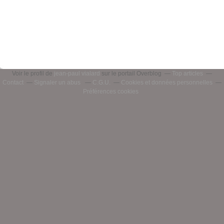
Voir le profil de
jean-paul vialard
sur le portail Overblog
Top articles
Contact
Signaler un abus
C.G.U.
Cookies et données personnelles
Préférences cookies