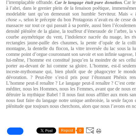
l’irremplaçable offrande.
Car le 
Car le langage était pure donation
.
à l’abri, dans le grenier plein de la fenaison poétique, immenséme
modelable tant qu’on demeurait son humble Serviteur. Mais
« 
chose »
, selon le précepte du bon Protagoras n’avait eu de cesse de
massacre sur tout ce qui passait à sa portée, aussi bien l’écouleme
densité plénière de la glaise, la touffeur d’émeraude de l’arbre, la v
courbe asymétrique du vent, l’indolence nacrée du nuage, les ri
rectangles jaune-paille des chaumes, la pente d’opale de la colli
montagne, la dentelle du flocon, la vitre inversée du lac sous la lu
comme point d’orgue couronnant son savoir et son infinie sagesse, l
lui-même, l’homme est constitué jusqu’en la moindre de ses cellu
porter au-devant de lui comme sa gloire. L’homme, est-il seule
inceste-mythomane qui, bien plutôt que de phagocyter le monde
dévoration. ? Peut-être s’est-il pris pour l’étonnant Phénix re
L’homme peut-il renaître ? Le langage peut-il renaître ? C’est cet
méditer, nous les Hommes, nous les Femmes, avant que de nous em
détruire la mythique Babel ! Il nous faut nous affilier aux mots sa
nous faut faire du langage notre unique ambroisie, la seule façon 
plénitude que toujours nous cherchons, alors que nous l’avons en nou
Repost
0