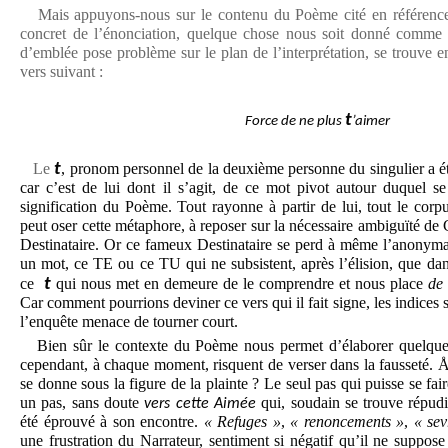
Mais appuyons-nous sur le contenu du Poème cité en référence
concret de l’énonciation, quelque chose nous soit donné comme 
d’emblée pose problème sur le plan de l’interprétation, se trouve 
vers suivant :
t
Force de ne plus
’aimer
Le
t
, pronom personnel de la deuxième personne du singulier a 
car c’est de lui dont il s’agit, de ce mot pivot autour duquel se 
signification du Poème. Tout rayonne à partir de lui, tout le corpu
peut oser cette métaphore, à reposer sur la nécessaire ambiguïté de C
Destinataire. Or ce fameux Destinataire se perd à même l’anonyma
un mot, ce TE ou ce TU qui ne subsistent, après l’élision, que da
ce
t
qui nous met en demeure de le comprendre et nous place
de 
Car comment pourrions deviner ce vers qui il fait signe, les indices s
l’enquête menace de tourner court.
Bien sûr le contexte du Poème nous permet d’élaborer quelques
cependant, à chaque moment, risquent de verser dans la fausseté. Å
se donne sous la figure de la plainte ? Le seul pas qui puisse se fair
un pas, sans doute
qui, soudain se trouve répudi
vers cette Aimée
été éprouvé à son encontre.
« Refuges »
,
« renoncements »
,
« se
une frustration du Narrateur, sentiment si négatif qu’il ne suppose