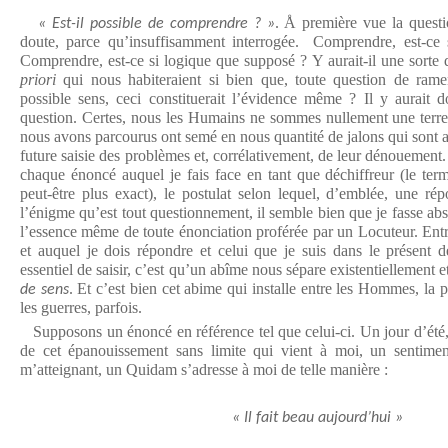
. Å première vue la questi
« Est-il possible de comprendre ? »
doute, parce qu’insuffisamment interrogée. Comprendre, est-ce si
Comprendre, est-ce si logique que supposé ? Y aurait-il une sorte
priori
qui nous habiteraient si bien que, toute question de rame
possible sens, ceci constituerait l’évidence même ? Il y aurait 
question. Certes, nous les Humains ne sommes nullement une terre
nous avons parcourus ont semé en nous quantité de jalons qui sont au
future saisie des problèmes et, corrélativement, de leur dénouement.
chaque énoncé auquel je fais face en tant que déchiffreur (le term
peut-être plus exact), le postulat selon lequel, d’emblée, une r
l’énigme qu’est tout questionnement, il semble bien que je fasse abst
l’essence même de toute énonciation proférée par un Locuteur. Ent
et auquel je dois répondre et celui que je suis dans le présent de
essentiel de saisir, c’est qu’un abîme nous sépare existentiellement 
. Et c’est bien cet abime qui installe entre les Hommes, la 
de sens
les guerres, parfois.
Supposons un énoncé en référence tel que celui-ci. Un jour d’été, 
de cet épanouissement sans limite qui vient à moi, un sentime
m’atteignant, un Quidam s’adresse à moi de telle manière :
« Il fait beau aujourd’hui »