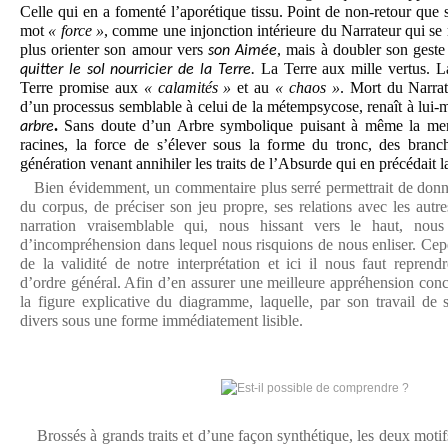
Celle qui en a fomenté l’aporétique tissu. Point de non-retour que so
mot
« force »
, comme une injonction intérieure du Narrateur qui se
plus orienter son amour vers
, mais à doubler son geste
son Aimée
La Terre aux mille vertus. L
quitter le sol nourricier de la Terre.
Terre promise aux
« calamités »
et au
« chaos »
. Mort du Narrat
d’un processus semblable à celui de la métempsycose, renaît à lui
.
Sans doute d’un Arbre symbolique puisant à même la merve
arbre
racines, la force de s’élever sous la forme du tronc, des branch
génération venant annihiler les traits de l’Absurde qui en précédait 
Bien évidemment, un commentaire plus serré permettrait de donn
du corpus, de préciser son jeu propre, ses relations avec les autr
narration vraisemblable qui, nous hissant vers le haut, nous
d’incompréhension dans lequel nous risquions de nous enliser. Cep
de la validité de notre interprétation et ici il nous faut reprend
d’ordre général. Afin d’en assurer une meilleure appréhension
conc
la figure explicative du diagramme, laquelle, par son travail de s
divers sous une forme immédiatement lisible.
Brossés à grands traits et d’une façon synthétique, les deux motif