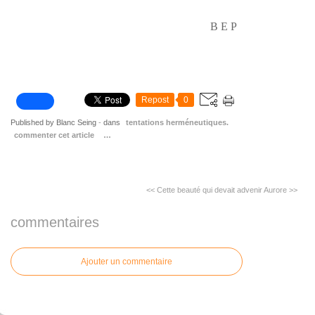
B E P
Repost
0
Published by Blanc Seing
-
dans
tentations herméneutiques.
commenter cet article
…
<< Cette beauté qui devait advenir
Aurore >>
commentaires
Ajouter un commentaire