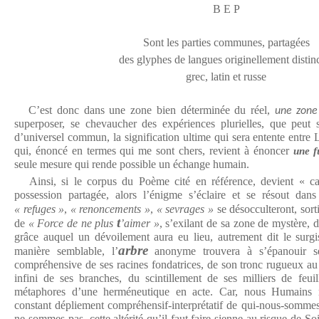
B E P
Sont les parties communes, partagées
des glyphes de langues originellement distin
grec, latin et russe
C’est donc dans une zone bien déterminée du réel,
une zone
superposer, se chevaucher des expériences plurielles, que peut
d’universel commun, la signification ultime qui sera entente entre 
qui, énoncé en termes qui me sont chers, revient à énoncer
une f
seule mesure qui rende possible un échange humain.
Ainsi, si le corpus du Poème cité en référence, devient « c
possession partagée, alors l’énigme s’éclaire et se résout dans
« refuges »
,
« renoncements »
,
« sevrages »
se désocculteront, sort
t
de
« Force de ne plus
’aimer »
, s’exilant de sa zone de mystère, d
grâce auquel un dévoilement aura eu lieu, autrement dit le surg
arbre
manière semblable, l’
anonyme trouvera à s’épanouir s
compréhensive de ses racines fondatrices, de son tronc rugueux au 
infini de ses branches, du scintillement de ses milliers de feui
métaphores d’une herméneutique en acte. Car, nous Humains
constant dépliement compréhensif-interprétatif de qui-nous-sommes
ne-sommes-pas, cette altérité qu’il faut faire sienne au risque de Soi