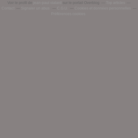
Voir le profil de
jean-paul vialard
sur le portail Overblog
Top articles
Contact
Signaler un abus
C.G.U.
Cookies et données personnelles
Préférences cookies