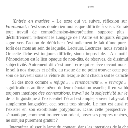
***
[
– Le texte qui va suivre, réflexion su
Entrée en matière
, n’est sans doute rien moins que difficile à saisir. En 
Emmanuel
tout travail de compréhension-interprétation suppose plu
déchiffrement, tellement le Langage de l’Autre est toujours énigme
signe vers l’action de défricher n’est nullement le fait d’une pure 
forêt des mots au sein de laquelle, Lecteurs, Lectrices, nous avons 
Or cette tâche est toujours difficile, sinon impossible. Au mot
l’énonciation est le lieu opaque de non-dits, de réserves, de dissimul
subjectivité. Autrement dit c’est une Terre qui se lève devant nous
le sol à nos risques et périls, au risque de ne point trouver cette 
soin de travestir sous la vêture du lexique dont chacun sait le cara
Si des mots comme
« refuge »
,
« renoncement »
,
« sevrage »
significations au titre même de leur dénotation usuelle, il en va 
toujours interlope
,
des connotations
travail de la subjectivité sur 
de la linguistique à l’existentiel l’écart est ample, souvent abyssal
simplement langagière, ceci serait trop simple. Le mot est aussi r
l’exister en son exorbitante polyphonie. Dans cette perspective p
sémantique, comment trouver son orient, poser ses propres repères, 
ne soit jeu purement gratuit ?
Interpréter, glisser la lame du couteau dans les interstices de la c