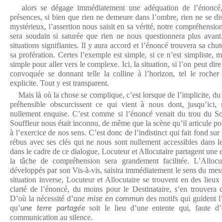
alors se dégage immédiatement une adéquation de l’énoncé,
présences, si bien que rien ne demeure dans l’ombre, rien ne se di
mystérieux, l’assertion nous saisit en sa vérité, notre compréhensi
sera soudain si saturée que rien ne nous questionnera plus avant
situations signifiantes. Il y aura accord et l’énoncé trouvera sa chu
sa profération. Certes l’exemple est simple, si ce n’est simpliste, ma
simple pour aller vers le complexe. Ici, la situation, si l’on peut dir
convoquée se donnant telle la colline à l’horizon, tel le rocher
explicite. Tout y est transparent.
Mais là où la chose se complique, c’est lorsque de l’implicite, du
préhensible obscurcissent ce qui vient à nous dont, jusqu’ici, 
nullement enquise. C’est comme si l’énoncé venait du trou du Sou
Souffleur nous était inconnu, de même que la scène qu’il articule p
à l’exercice de nos sens. C’est donc de l’indistinct qui fait fond sur 
rébus avec ses clés qui ne nous sont nullement accessibles dans 
dans le cadre de ce dialogue, Locuteur et Allocutaire partagent un
la tâche de compréhension sera grandement facilitée. L’Allocu
développés par son Vis-à-vis, saisira immédiatement le sens du messa
situation inverse, Locuteur et Allocutaire se trouvent en des lieux 
clarté de l’énoncé, du moins pour le Destinataire, s’en trouvera c
D’où la nécessité d’une
des motifs qui guident 
mise en commun
qu’
soit le lieu d’une entente qui, faute d’ê
une terre partagée
communication au silence.