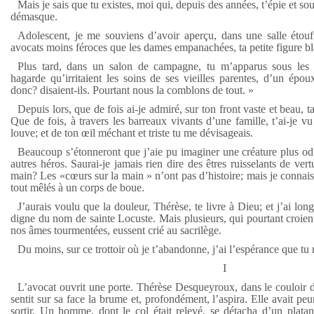
Mais je sais que tu existes, moi qui, depuis des années, t’épie et sou
démasque.
Adolescent, je me souviens d’avoir aperçu, dans une salle étouff
avocats moins féroces que les dames empanachées, ta petite figure bl
Plus tard, dans un salon de campagne, tu m’apparus sous les 
hagarde qu’irritaient les soins de ses vieilles parentes, d’un épou
donc? disaient-ils. Pourtant nous la comblons de tout. »
Depuis lors, que de fois ai-je admiré, sur ton front vaste et beau, 
Que de fois, à travers les barreaux vivants d’une famille, t’ai-je v
louve; et de ton œil méchant et triste tu me dévisageais.
Beaucoup s’étonneront que j’aie pu imaginer une créature plus o
autres héros. Saurai-je jamais rien dire des êtres ruisselants de vert
main? Les «cœurs sur la main » n’ont pas d’histoire; mais je connais
tout mêlés à un corps de boue.
J’aurais voulu que la douleur, Thérèse, te livre à Dieu; et j’ai lon
digne du nom de sainte Locuste. Mais plusieurs, qui pourtant croient
nos âmes tourmentées, eussent crié au sacrilège.
Du moins, sur ce trottoir où je t’abandonne, j’ai l’espérance que tu 
I
L’avocat ouvrit une porte. Thérèse Desqueyroux, dans le couloir d
sentit sur sa face la brume et, profondément, l’aspira. Elle avait peur
sortir. Un homme, dont le col était relevé, se détacha d’un platan