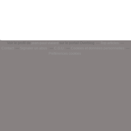
Voir le profil de
jean-paul vialard
sur le portail Overblog
Top articles
Contact
Signaler un abus
C.G.U.
Cookies et données personnelles
Préférences cookies