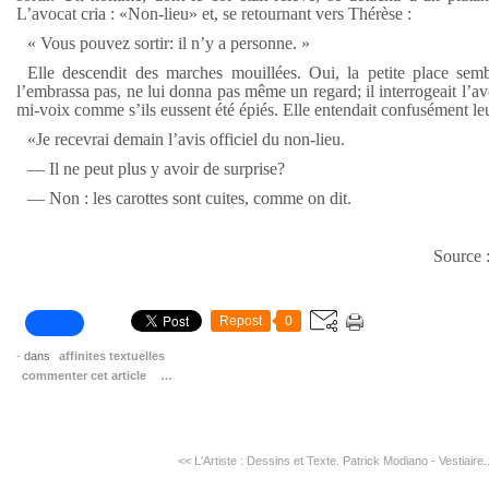
L’avocat cria : «Non-lieu» et, se retournant vers Thérèse :
« Vous pouvez sortir: il n’y a personne. »
Elle descendit des marches mouillées. Oui, la petite place semb
l’embrassa pas, ne lui donna pas même un regard; il interrogeait l’a
mi-voix comme s’ils eussent été épiés. Elle entendait confusément le
«Je recevrai demain l’avis officiel du non-lieu. ­
— Il ne peut plus y avoir de surprise?
— Non : les carottes sont cuites, comme on dit.
Source : Incipit - Ext
Repost
0
-
dans
affinites textuelles
commenter cet article
…
<< L'Artiste : Dessins et Texte.
Patrick Modiano - Vestiaire.