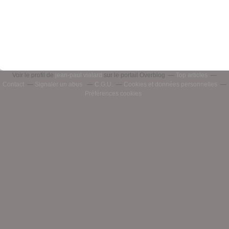
Voir le profil de
jean-paul vialard
sur le portail Overblog
Top articles
Contact
Signaler un abus
C.G.U.
Cookies et données personnelles
Préférences cookies