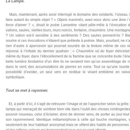
La Lampe.
Mais, maintenant, après avoir interrogé le domaine des existants, l’oiseau,
faire autant du simple objet ?
« Objets inanimés, avez-vous donc une âme / Q
force d'aimer ? »
, disait
le poète Lamartine
citant pêle-mêle à l’évocation 
vallons, saules, vieilles tours, murs noircis, fontaine, chaumière. Une montagn
? Un vallon est-il sensible à des sentiments ? Des saules pensent-ils ? Bi
sourire si ces évocations n’étaient que prétexte à poésie. Mais, pourtant, ne s’ag
rien d’autre à apercevoir qui pourrait sourdre de la texture même de ces v
réponse à l’initiale du dernier quatrain :
« Chaumière où du foyer étincela
même du foyer, dans l’étincellement de la flamme que se concentre toute l’én
belle lumière
fondatrice d’un être
ils ne seraient rien qu’un assemblage de r
dans le vent, des accumulations de pierres en ruine. Tout ce qu’une lourde 
possibilité d’exister, un seul vers en restitue le vivant emblème en rai
symbolique.
Tout se met à rayonner.
Et, à partir d’ici, il s’agit de retrouver l’image et de l’approcher selon la grill
lampe qui menaçait de sombrer bien vite dans l’oubli des choses contingentes,
pouvoir nouveau, celui d’éclairer, donc de donner sens, de porter au jour tout
son rayonnement. Identique métamorphose à celle qui touche montagnes, va
seulement de leur habituel anonymat mais se vêtent des habits de personnes