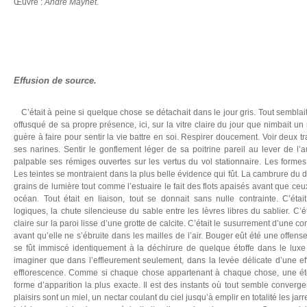
Œuvre :
André Maynet
.
Effusion de source.
C’était à peine si quelque chose se détachait dans le jour gris. Tout semblait 
offusqué de sa propre présence, ici, sur la vitre claire du jour que nimbait un
guère à faire pour sentir la vie battre en soi. Respirer doucement. Voir deux tr
ses narines. Sentir le gonflement léger de sa poitrine pareil au lever de l
palpable ses rémiges ouvertes sur les vertus du vol stationnaire. Les formes d
Les teintes se montraient dans la plus belle évidence qui fût. La cambrure du do
grains de lumière tout comme l’estuaire le fait des flots apaisés avant que ceu
océan. Tout était en liaison, tout se donnait sans nulle contrainte. C’ét
logiques, la chute silencieuse du sable entre les lèvres libres du sablier. C’é
claire sur la paroi lisse d’une grotte de calcite. C’était le susurrement d’une co
avant qu’elle ne s’ébruite dans les mailles de l’air. Bouger eût été une offens
se fût immiscé identiquement à la déchirure de quelque étoffe dans le luxe
imaginer que dans l’effleurement seulement, dans la levée délicate d’une ef
efflorescence. Comme si chaque chose appartenant à chaque chose, une ét
forme d’apparition la plus exacte. Il est des instants où tout semble converger
plaisirs sont un miel, un nectar coulant du ciel jusqu’à emplir en totalité les ja