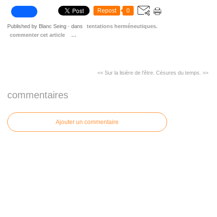
Repost
0
Published by Blanc Seing
-
dans
tentations herméneutiques.
commenter cet article
…
<< Sur la lisière de l’être.
Césures du temps. >>
commentaires
Ajouter un commentaire