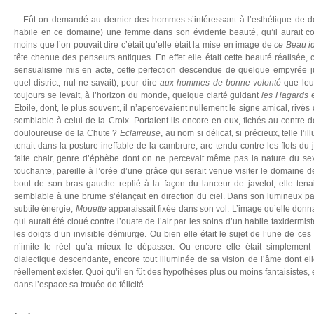
Eût-on demandé au dernier des hommes s’intéressant à l’esthétique de des
habile en ce domaine) une femme dans son évidente beauté, qu’il aurait c
moins que l’on pouvait dire c’était qu’elle était la mise en image de
ce Beau i
tête chenue des penseurs antiques. En effet elle était cette beauté réalisée, c
sensualisme mis en acte, cette perfection descendue de quelque empyrée j
quel district, nul ne savait), pour dire
aux hommes de bonne volonté
que leur
toujours se levait, à l’horizon du monde, quelque clarté guidant
les Hagards
e
Etoile, dont, le plus souvent, il n’apercevaient nullement le signe amical, rivés 
semblable à celui de la Croix. Portaient-ils encore en eux, fichés au centre de
douloureuse de la Chute ?
Eclaireuse
, au nom si délicat, si précieux, telle l’i
tenait dans la posture ineffable de la cambrure, arc tendu contre les flots du 
faite chair, genre d’éphèbe dont on ne percevait même pas la nature du sexe
touchante, pareille à l’orée d’une grâce qui serait venue visiter le domain
bout de son bras gauche replié à la façon du lanceur de javelot, elle tena
semblable à une brume s’élançait en direction du ciel. Dans son lumineux p
subtile énergie,
Mouette
apparaissait fixée dans son vol. L’image qu’elle donnai
qui aurait été cloué contre l’ouate de l’air par les soins d’un habile taxiderm
les doigts d’un invisible démiurge. Ou bien elle était le sujet de l’une de ces
n’imite le réel qu’à mieux le dépasser. Ou encore elle était simplement
dialectique descendante, encore tout illuminée de sa vision de l’âme dont ell
réellement exister. Quoi qu’il en fût des hypothèses plus ou moins fantaisistes, e
dans l’espace sa trouée de félicité.