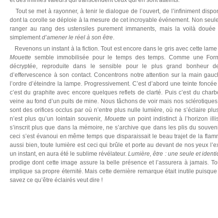
et des infinies valeurs qui transcendent ceux qui en sont atteints.
Tout se met à rayonner, à tenir le dialogue de l’ouvert, de l’infiniment dispo
dont la corolle se déploie à la mesure de cet incroyable événement. Non seul
ranger au rang des ustensiles purement immanents, mais la voilà douée d
simplement
d’amener le réel à son être
.
Revenons un instant à la fiction. Tout est encore dans le gris avec cette lame 
Mouette
semble immobilisée pour le temps des temps. Comme une Forme
décryptée, reproduite dans le sensible pour le plus grand bonheur 
d’effervescence à son contact. Concentrons notre attention sur la main gauc
l’ordre d’éteindre la lampe. Progressivement. C’est d’abord une teinte foncée p
c’est du graphite avec encore quelques reflets de clarté. Puis c’est du char
veine au fond d’un puits de mine. Nous tâchons de voir mais nos sclérotiques
sont des orifices occlus par où n’entre plus nulle lumière, où ne s’éclaire plus
n’est plus qu’un lointain souvenir,
Mouette
un point indistinct à l’horizon il
s’inscrit plus que dans la mémoire, ne s’archive que dans les plis du souveni
ceci s’est évanoui en même temps que disparaissait le beau trajet de la flam
aussi bien, toute lumière est ceci qui brûle et porte au devant de nos yeux l’e
un instant, en aura été le sublime révélateur.
Lumière, être : une seule et ident
prodige dont cette image assure la belle présence et l’assurera à jamais. T
implique sa propre éternité. Mais cette dernière remarque était inutile puisqu
savez ce qu’être éclairés veut dire !