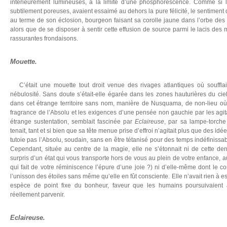
intérieurement lumineuses, à la limite d’une phosphorescence. Comme si l
subtilement poreuses, avaient essaimé au dehors la pure félicité, le sentime
au terme de son éclosion, bourgeon faisant sa corolle jaune dans l’orbe des c
alors que de se disposer à sentir cette effusion de source parmi le lacis des 
rassurantes frondaisons.
Mouette.
C’était une mouette tout droit venue des rivages atlantiques où souffla
nébulosité. Sans doute s’était-elle égarée dans les zones hauturières du ciel, 
dans cet étrange territoire sans nom, manière de Nusquama, de non-lieu où
fragrance de l’Absolu et les exigences d’une pensée non gauchie par les agi
étrange sustentation, semblait fascinée par
Eclaireuse
, par sa lampe-torche
tenait, tant et si bien que sa tête menue prise d’effroi n’agitait plus que des id
tutoie pas l’Absolu, soudain, sans en être tétanisé pour des temps indéfinissab
Cependant, située au centre de la magie, elle ne s’étonnait ni de cette der
surpris d’un état qui vous transporte hors de vous au plein de votre enfance, a
qui fait de votre réminiscence l’épure d’une joie ?) ni d’elle-même dont le co
l’unisson des étoiles sans même qu’elle en fût consciente. Elle n’avait rien à es
espèce de point fixe du bonheur, faveur que les humains poursuivaient
réellement parvenir.
Eclaireuse.