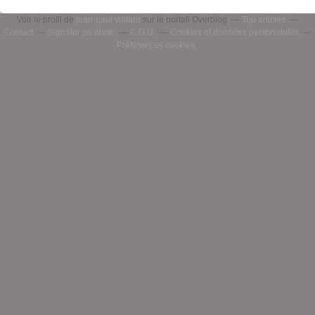
Voir le profil de
jean-paul vialard
sur le portail Overblog
Top articles
Contact
Signaler un abus
C.G.U.
Cookies et données personnelles
Préférences cookies