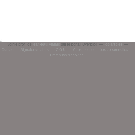
Voir le profil de
jean-paul vialard
sur le portail Overblog
Top articles
Contact
Signaler un abus
C.G.U.
Cookies et données personnelles
Préférences cookies