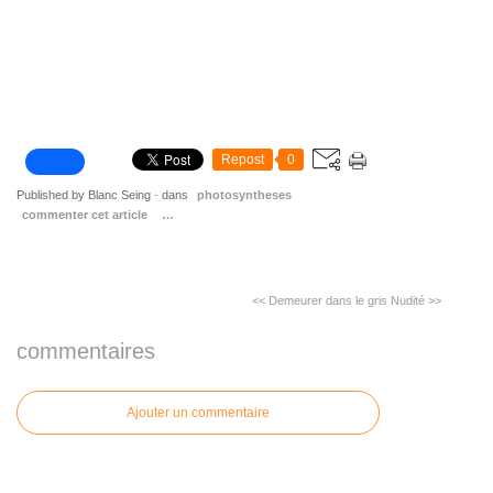
Repost
0
Published by Blanc Seing
-
dans
photosyntheses
commenter cet article
…
<< Demeurer dans le gris
Nudité >>
commentaires
Ajouter un commentaire