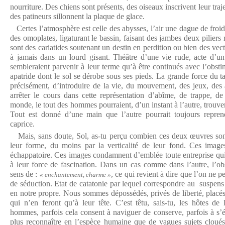
nourriture. Des chiens sont présents, des oiseaux inscrivent leur traje
des patineurs sillonnent la plaque de glace.
Certes l’atmosphère est celle des abysses, l’air une dague de froid 
des omoplates, ligaturant le bassin, faisant des jambes deux piliers 
sont des cariatides soutenant un destin en perdition ou bien des ve
à jamais dans un lourd gisant. Théâtre d’une vie rude, acte d’un
sembleraient parvenir à leur terme qu’à être continués avec l’obsti
apatride dont le sol se dérobe sous ses pieds. La grande force du t
précisément, d’introduire de la vie, du mouvement, des jeux, des 
arrêter le cours dans cette représentation d’abîme, de trappe, d
monde, le tout des hommes pourraient, d’un instant à l’autre, trouver 
Tout est donné d’une main que l’autre pourrait toujours repre
caprice.
Mais, sans doute, Sol, as-tu perçu combien ces deux œuvres son
leur forme, du moins par la verticalité de leur fond. Ces images
échappatoire. Ces images condamnent d’emblée toute entreprise qui s
à leur force de fascination. Dans un cas comme dans l’autre, l’ob
sens de :
, ce qui revient à dire que l’on ne 
« enchantement, charme »
de séduction. Etat de catatonie par lequel correspondre au suspens
en notre propre. Nous sommes dépossédés, privés de liberté, placés
qui n’en feront qu’à leur tête. C’est têtu, sais-tu, les hôtes d
hommes, parfois cela consent à naviguer de conserve, parfois à s’
plus reconnaître en l’espèce humaine que de vagues sujets cloués