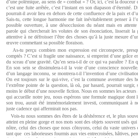
d’une polémique, au sens de « combat » ? Or, ici, c’est la douceur 
c’est une fuite arrêtée, c’est l’instant en son diapason d’éternité. D
pourrait-il avoir lieu en dehors de cette confluence de la paix et d’
Sais-tu, cette longue harmonie me fait inévitablement penser à l
possible ouverture, à une désocclusion du néant mais en attente 
parole qui chercherait les volutes de son énonciation, lisserait l
attentive à ne défroisser l’être des choses qu’à la juste mesure d
œuvre commettant sa possible floraison.
As-tu perçu combien mon expression est circonspecte, presqu
comptés ? C’est si fragile une naissance, si empreint d’une grâc
du sceau d’une gravité. Qu’en sera-t-il de ce qui va paraître ? En q
En son sein se dissimulera-t-il la voie d’une conscience nouvelle, 
d’un langage inconnu, se montrera-t-il l’invention d’une civilisati
On est toujours sur le qui-vive, c’est la commune aventure des 
l’extrême pointe de la question, là où, par hasard, pourrait surgir,
moins le début d’une nouvelle fiction. Nous en sommes les acteurs at
qui accueille notre jeu, nous espérons une formule magique dont l
son trou, aurait été immémorialement investi, communiquant à n
juste cadence qui affermirait nos pas.
Vois-tu nous sommes des êtres de la déshérence et, le plus souven
atteint en pleine gorge et nos mots sont des objets souvent usés qui 
nôtre, celui des choses que nous côtoyons, celui du vaste univers
tant que ces laborieuses fourmis aux vies entrecroisées, hâtives, p