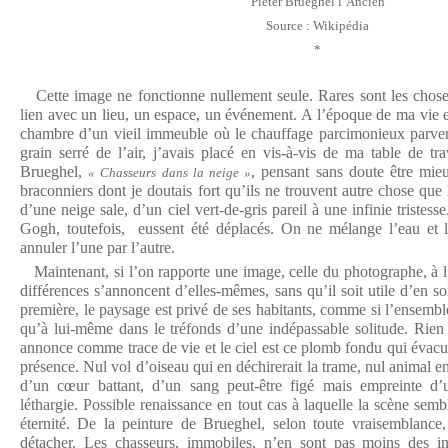
Pieter Brueghel l’Ancien
Source : Wikipédia
*
Cette image ne fonctionne nullement seule. Rares sont les chos
lien avec un lieu, un espace, un événement. A l’époque de ma vie e
chambre d’un vieil immeuble où le chauffage parcimonieux parvena
grain serré de l’air, j’avais placé en vis-à-vis de ma table de t
Brueghel,
, pensant sans doute être mie
« Chasseurs dans la neige »
braconniers dont je doutais fort qu’ils ne trouvent autre chose que l
d’une neige sale, d’un ciel vert-de-gris pareil à une infinie tristess
Gogh, toutefois, eussent été déplacés. On ne mélange l’eau et l
annuler l’une par l’autre.
Maintenant, si l’on rapporte une image, celle du photographe, à l’a
différences s’annoncent d’elles-mêmes, sans qu’il soit utile d’en sol
première, le paysage est privé de ses habitants, comme si l’ensemble 
qu’à lui-même dans le tréfonds d’une indépassable solitude. Rien n
annonce comme trace de vie et le ciel est ce plomb fondu qui évacue
présence. Nul vol d’oiseau qui en déchirerait la trame, nul animal 
d’un cœur battant, d’un sang peut-être figé mais empreinte d
léthargie. Possible renaissance en tout cas à laquelle la scène semb
éternité. De la peinture de Brueghel, selon toute vraisemblance
détacher. Les chasseurs, immobiles, n’en sont pas moins des i