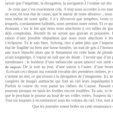
savoir que l’impéritie, la divagation, la navigation à l’estime sur des 
Je crois que c’est exactement cela. A trop nous accorder à ces mani
ne sont, en tout état de cause, que le miroir de notre désarroi -, nous
sens même de notre quête, à n’y découvrir que tempêtes, vents cont
lesquels, constamment ballottés, nous perdons notre orient. Et ce qui
étonnant, c’est le fait que nous nous attachions à ces môles de gr
déjà compromis. Bientôt ils ne seront que gravats et poussière. P
raison d’une possible disparition que nous nous attachons à les
s’éclipsent. Tu le sais bien, Solveig, rien n’attire plus que l’imp
état de fragilité ou bien une basse lumière, un trait de gris à l’horiz
une trace blanche alors que le firmament est cette lame de plomb o
avant longtemps. L’espoir ne naît que du doute ; l’avenir que d’un pa
membranes ; le bonheur d’une mélancolie ayant amorcé son subit 
De la nuit au jour, d’une saison à l’autre, d’une heure
du suspens.
Ecrivant ceci depuis ma rotonde envahie des premières ombres, je ne
s’arrime au réel, ce qui ressort à la divagation de l’imaginaire. Ici,
congères de nuages anthracite qui font au ciel leurs inquiétantes 
Parfois la course du vent parmi les chênes du Causse. Passant 
pourrais presque en saisir les feuilles encore rouillées. Tu sais, ici le
que le prochain le pousse au bout de ses vrilles vertes. Suspens du
Tout est toujours à recommencer sous les volutes du ciel. Oui, tout
Que tes journées soient belles en cette renaissance d