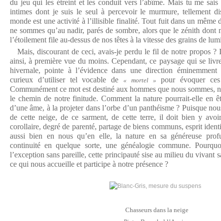
du jeu qui les étreint et les conduit vers l’abîme. Mais tu me sai
intimes dont je suis le seul à percevoir le murmure, tellement di
monde est une activité à l’illisible finalité. Tout fuit dans un même 
ne sommes qu’au nadir, parés de sombre, alors que le zénith dont 
l’étoilement file au-dessus de nos têtes à la vitesse des grains de lum
Mais, discourant de ceci, avais-je perdu le fil de notre propos ? I
ainsi, à première vue du moins. Cependant, ce paysage qui se livre
hivernale, pointe à l’évidence dans une direction éminemment mo
curieux d’utiliser tel vocable de
pour évoquer ces 
« mortel »
Communément ce mot est destiné aux hommes que nous sommes, no
le chemin de notre finitude. Comment la nature pourrait-elle en êt
d’une âme, à la projeter dans l’orbe d’un panthéisme ? Puisque n
de cette neige, de ce sarment, de cette terre, il doit bien y avoi
corollaire, degré de parenté, partage de biens communs, esprit ident
aussi bien en nous qu’en elle, la nature en sa généreuse prof
continuité en quelque sorte, une généalogie commune. Pourquoi
l’exception sans pareille, cette principauté sise au milieu du viva
ce qui nous accueille et participe à notre présence ?
Chasseurs dans la neige