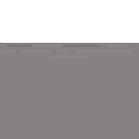
Voir le profil de
jean-paul vialard
sur le portail Overblog
Top articles
Contact
Signaler un abus
C.G.U.
Cookies et données personnelles
Préférences cookies