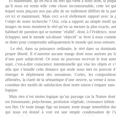
Et maintenant, qu’en est-il du réel qui vient à nous dont, la plup
qu’il nous est remis telle cette chose incontournable, cette loi q
lequel nous plaçons nos pas afin de ne nullement différer de la par
cet ici et maintenant. Mais ceci a-t-il réellement rapport avec la
l’objet de notre recherche ? Oui, cela a rapport au simple motif qu
images ne nous montrent le réel qu’en sa mesure la plus exacte, au
habituel de parution qui se nomme ‘réalité’, dont, à l’évidence, no
échapper, tant le monde soi-disant ‘objectif’ se livre à nous comm
se doter pour comprendre adéquatement le monde qui nous entoure.
Le réel, dans sa puissance ordinaire, le réel dans sa domination
propre liberté. Il n’autorise aucune marge dont nous aurions pu fa
d’une pure subjectivité. Or nous ne pouvons recevoir le tout aut
sujet, c'est-à-dire conscience intentionnelle qui vise les objets et 
afin que s’installe cette distance qui seule nous met en pouvoir d’
émerger le dépliement des sensations. Certes, les composition
affirmées, la clarté de la sémantique d’une oeuvre, sa venue à nous d
constitue des motifs de satisfaction dont notre raison s’empare sans 
logique.
Mais rien n’est moins logique qu’un paysage car la Nature dont i
est foisonnante, polychrome, profusion végétale, croissance infini
son être. Or toute image fige un instant, toute image immobilise dan
qui nous est donné à voir est une simple condensation de l’