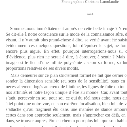
Photographie : Christine Laroulandie
***
Sommes-nous immédiatement auprès de cette belle image ? Y ent
Se dit-elle à notre conscience sur le mode de la connaissance sûre, dé
visant, il n’y aurait plus grand-chose à dire, sa vérité ayant été sai
évidemment ces quelques questions, loin d’épuiser le sujet, ne fon
encore plus aiguë. En effet, pourquoi interrogerions-nous si,
d’évidence, plus rien ne serait à dire, à éprouver, à sentir ? Mai
image est le lieu d’une infinie polysémie : selon sa forme, sa lu
proportions relatives de ses divers motifs.
Mais demeurer sur ce plan strictement formel ne fait que cerner 
sonder la dimension sensible (au sens de la sensibilité), sans en 
nécessairement logés au creux de l’intime, les lignes de fuite du to
nos affinités et notre façon unique d’être-au-monde. Car, avant tout,
s’agit, percevoir en soi, pour soi, ce qui du réel nous attire, nous a
à tel point que notre vue, en son extrême focalisation, bien loin de vo
s’attache qu’au fragment élu dans une manière de stance amour
certes dans son approche seulement, mais s’approcher est déjà, en
dans, se trouver auprès, être en chemin pour plus loin que son habite