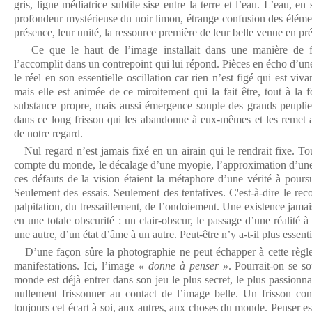
gris, ligne médiatrice subtile sise entre la terre et l’eau. L’eau, en
profondeur mystérieuse du noir limon, étrange confusion des élémen
présence, leur unité, la ressource première de leur belle venue en pr
Ce que le haut de l’image installait dans une manière de fug
l’accomplit dans un contrepoint qui lui répond. Pièces en écho d’un
le réel en son essentielle oscillation car rien n’est figé qui est vi
mais elle est animée de ce miroitement qui la fait être, tout à la fo
substance propre, mais aussi émergence souple des grands peuplier
dans ce long frisson qui les abandonne à eux-mêmes et les remet 
de notre regard.
Nul regard n’est jamais fixé en un airain qui le rendrait fixe. To
compte du monde, le décalage d’une myopie, l’approximation d’un
ces défauts de la vision étaient la métaphore d’une vérité à poursu
Seulement des essais. Seulement des tentatives. C'est-à-dire le rec
palpitation, du tressaillement, de l’ondoiement. Une existence jamai
en une totale obscurité : un clair-obscur, le passage d’une réalité 
une autre, d’un état d’âme à un autre. Peut-être n’y a-t-il plus essentie
D’une façon sûre la photographie ne peut échapper à cette règle,
manifestations. Ici, l’image
« donne à penser »
. Pourrait-on se so
monde est déjà entrer dans son jeu le plus secret, le plus passionna
nullement frissonner au contact de l’image belle. Un frisson cont
toujours cet écart à soi, aux autres, aux choses du monde. Penser es