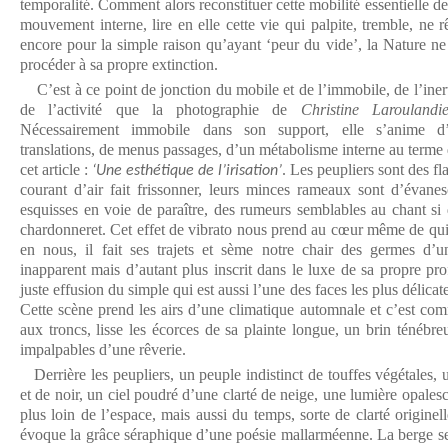
temporalité. Comment alors reconstituer cette mobilité essentielle de 
mouvement interne, lire en elle cette vie qui palpite, tremble, ne r
encore pour la simple raison qu’ayant ‘peur du vide’, la Nature ne
procéder à sa propre extinction.
C’est à ce point de jonction du mobile et de l’immobile, de l’inert
de l’activité que la photographie de
Christine Laroulandi
Nécessairement immobile dans son support, elle s’anime d’
translations, de menus passages, d’un métabolisme interne au terme du
cet article :
. Les peupliers sont des 
‘Une esthétique de l’irisation’
courant d’air fait frissonner, leurs minces rameaux sont d’évanesc
esquisses en voie de paraître, des rumeurs semblables au chant si 
chardonneret. Cet effet de vibrato nous prend au cœur même de qui
en nous, il fait ses trajets et sème notre chair des germes d’u
inapparent mais d’autant plus inscrit dans le luxe de sa propre pro
juste effusion du simple qui est aussi l’une des faces les plus délicat
Cette scène prend les airs d’une climatique automnale et c’est co
aux troncs, lisse les écorces de sa plainte longue, un brin ténébr
impalpables d’une rêverie.
Derrière les peupliers, un peuple indistinct de touffes végétales,
et de noir, un ciel poudré d’une clarté de neige, une lumière opales
plus loin de l’espace, mais aussi du temps, sorte de clarté origin
évoque la grâce séraphique d’une poésie mallarméenne. La berge se 