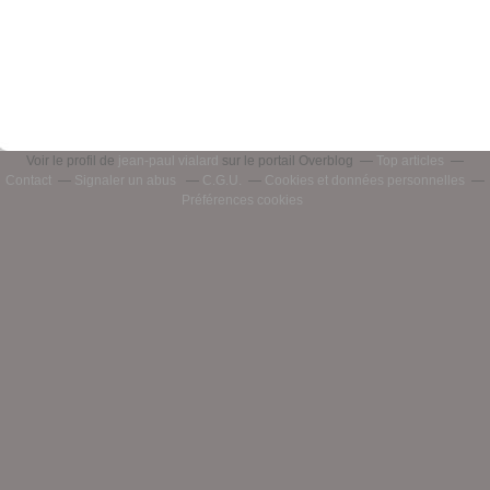
Voir le profil de
jean-paul vialard
sur le portail Overblog
Top articles
Contact
Signaler un abus
C.G.U.
Cookies et données personnelles
Préférences cookies