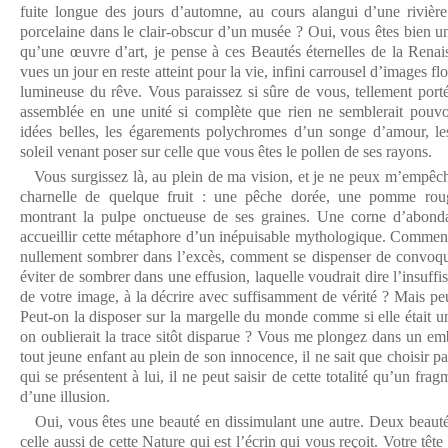
fuite longue des jours d’automne, au cours alangui d’une rivièr
porcelaine dans le clair-obscur d’un musée ? Oui, vous êtes bien u
qu’une œuvre d’art, je pense à ces Beautés éternelles de la Renais
vues un jour en reste atteint pour la vie, infini carrousel d’images fl
lumineuse du rêve. Vous paraissez si sûre de vous, tellement porté
assemblée en une unité si complète que rien ne semblerait pouvoi
idées belles, les égarements polychromes d’un songe d’amour, l
soleil venant poser sur celle que vous êtes le pollen de ses rayons.
Vous surgissez là, au plein de ma vision, et je ne peux m’empêch
charnelle de quelque fruit : une pêche dorée, une pomme rou
montrant la pulpe onctueuse de ses graines. Une corne d’abond
accueillir cette métaphore d’un inépuisable mythologique. Comment
nullement sombrer dans l’excès, comment se dispenser de convoqu
éviter de sombrer dans une effusion, laquelle voudrait dire l’insuff
de votre image, à la décrire avec suffisamment de vérité ? Mais pe
Peut-on la disposer sur la margelle du monde comme si elle était u
on oublierait la trace sitôt disparue ? Vous me plongez dans un em
tout jeune enfant au plein de son innocence, il ne sait que choisir p
qui se présentent à lui, il ne peut saisir de cette totalité qu’un frag
d’une illusion.
Oui, vous êtes une beauté en dissimulant une autre. Deux beautés
celle aussi de cette Nature qui est l’écrin qui vous reçoit. Votre tête