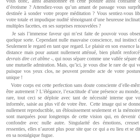
vous donc, ainsi abandonnée en cette posture aussi confiante 
d’érotisme ? Attendiez-vous qu’un amant de passage vous surprî
destinée à sonder votre propre méditation ? Vous sentiez-vous libr
votre totale et impudique nudité témoignant d’une heureuse inclinati
multiples facettes, en ses surprises renouvelées ?
Je sais l’immense faveur qui m’est faite de pouvoir vous observ
quelque sorte. Cependant nulle mauvaise conscience, nul instinct 
Seulement le regard en tant que regard. Le plaisir en son essence la 
distance mais pour autant nullement atténué, bien plutôt renforc
devrais dire cet abîme
-, qui nous sépare comme une vallée sépare d
une mutuelle admiration. Mais, qu’ici, je vous dise le rare de qui 
puisque vos yeux clos, ne peuvent prendre acte de votre postur
unique !
Votre corps est cette perfection sans doute consciente d’elle-mê
être autrement ? L’élégance, l’exactitude d’une présence au monde,
rare, tout ceci se déploie avec tant de nécessité interne que 
informée, saisie au plus vif de votre être. Cette image qui se donne
nullement reproductible, un éblouissement seulement et la mémoire,
sont marquées pour longtemps de cette vision qui, en devenir 
confondre avec nulle autre. Singularité des émotions, creuset
ressenties, elles n’auront plus pour site que ce qui a eu lieu et se 
en sa nostalgique fugue.