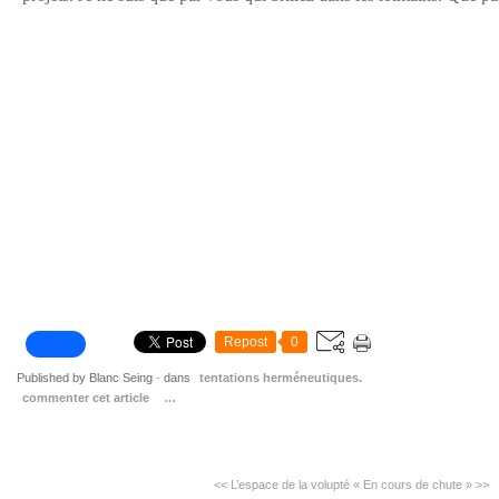
Repost
0
Published by Blanc Seing
-
dans
tentations herméneutiques.
commenter cet article
…
<< L’espace de la volupté
« En cours de chute » >>