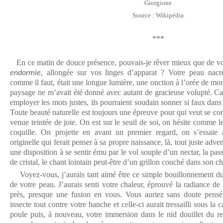
Giorgione
Source : Wikipédia
***
En ce matin de douce présence, pouvais-je rêver mieux que de vo
allongée sur vos linges d’apparat ? Votre peau nacré
endormie,
comme il faut, était une longue lumière, une onction à l’orée de m
paysage ne m’avait été donné avec autant de gracieuse volupté. C
employer les mots justes, ils pourraient soudain sonner si faux dans
Toute beauté naturelle est toujours une épreuve pour qui veut se conf
venue teintée de joie. On est sur le seuil de soi, on hésite comme l
coquille. On projette en avant un premier regard, on s’essaie
originelle qui ferait penser à sa propre naissance, là, tout juste ad
une disposition à se sentir ému par le vol souple d’un nectar, la pas
de cristal, le chant lointain peut-être d’un grillon couché dans son 
Voyez-vous, j’aurais tant aimé être ce simple bouillonnement du 
de votre peau. J’aurais senti votre chaleur, éprouvé la radiance de
près, presque une fusion en vous. Vous auriez sans doute pens
insecte tout contre votre hanche et celle-ci aurait tressailli sous la 
poule puis, à nouveau, votre immersion dans le nid douillet du r