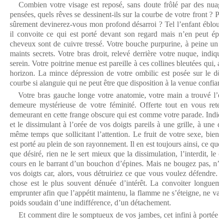
Combien votre visage est reposé, sans doute frôlé par des nuag
pensées, quels rêves se dessinent-ils sur la courbe de votre front ? 
sûrement devinerez-vous mon profond désarroi ? Tel l’enfant ébloui
il convoite ce qui est porté devant son regard mais n’en peut ép
cheveux sont de cuivre tressé. Votre bouche purpurine, à peine un s
maints secrets. Votre bras droit, relevé derrière votre nuque, indi
serein. Votre poitrine menue est pareille à ces collines bleutées qui
horizon. La mince dépression de votre ombilic est posée sur le d
courbe si alanguie qui ne peut être que disposition à la venue confia
Votre bras gauche longe votre anatomie, votre main a trouvé l’ex
demeure mystérieuse de votre féminité. Offerte tout en vous rete
demeurant en cette frange obscure qui est comme votre parade. Indi
et le dissimulant à l’orée de vos doigts pareils à une grille, à une 
même temps que sollicitant l’attention. Le fruit de votre sexe, bie
est porté au plein de son rayonnement. Il en est toujours ainsi, ce qu
que désiré, rien ne le sert mieux que la dissimulation, l’interdit, l
cours en le barrant d’un bouchon d’épines. Mais ne bougez pas, n’
vos doigts car, alors, vous détruiriez ce que vous voulez défendre.
chose est le plus souvent dénuée d’intérêt. La convoiter longuem
emprunter afin que l’appétit maintenu, la flamme ne s’éteigne, ne vac
poids soudain d’une indifférence, d’un détachement.
Et comment dire le somptueux de vos jambes, cet infini à portée 