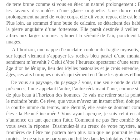
de terre brune comme si vous en étiez un naturel prolongement : Ev
les faveurs dissimulées d’une glaise originelle. Une douce col
prolongement naturel de votre corps, elle dit votre repos, elle est le 
Plus loin, au sommet d’une butte de calcaire, se détachent des hab
la pierre angulaire d’une forteresse. Elle paraît destinée à veille
arbres aux larges ramures rythment la sérénité de l’air, ponctuent l
nuages.
A l’horizon, une nappe d’eau claire couleur du fragile myosotis,
sur lequel viennent s’appuyer les roches bleu pastel d’une monta
sentiment m’envahit ? Celui d’être l’heureux spectateur d’une terr
âge d’or hellénique, lieu des idylles pastorales et je crois enten
âges, ces airs baroques cuivrés qui sèment en l’âme les graines efflor
De vous au paysage, du paysage à vous, une seule onde de clarté
présences, l’une appelant l’autre, l’autre réclamant l’une, comme si 
de plus beau à l’horizon des hommes. Je vais me retirer sur la pointe
le moindre bruit. Ce rêve, que vous m’avez un instant offert, doit p
la courbe intime du temps, une éternité, elle seule se donnant c
êtes : la Beauté incarnée ! Vous ayant aperçue, je suis celui en a
s’annonce en tant que mon futur. Comment ne pas être comblé de
vous avez la réponse. Dissimulez-là au creux de votre mystère, a
frontières de l’être me portera bien plus loin que ne pourrait le fa
projets. Je ne suis que par vous qui brillez dans les lointains. Que pa