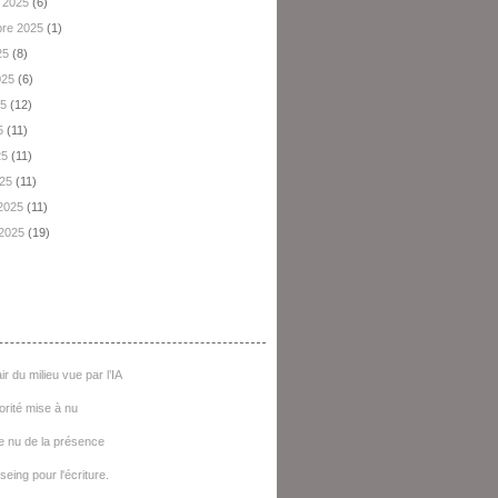
 2025
(6)
re 2025
(1)
25
(8)
2025
(6)
25
(12)
5
(11)
25
(11)
025
(11)
 2025
(11)
 2025
(19)
e D'articles
ir du milieu vue par l’IA
iorité mise à nu
e nu de la présence
seing pour l'écriture.