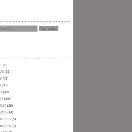
hercher
hives
26
(6)
2026
(31)
26
(31)
6
(36)
26
(30)
026
(32)
 2026
(26)
 2026
(14)
re 2025
(5)
re 2025
(7)