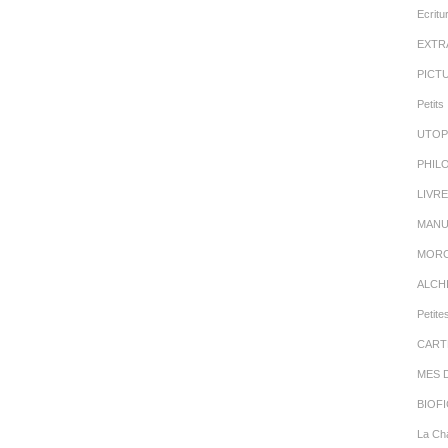
Ecritu
EXTR
PICT
Petits 
UTOP
PHIL
LIVR
MANU
MORC
ALCH
Petite
CART
MES 
BIOFI
La Cha