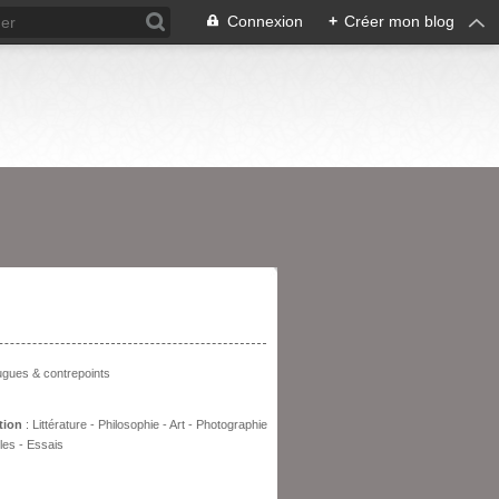
Connexion
+
Créer mon blog
entation
fugues & contrepoints
tion
: Littérature - Philosophie - Art - Photographie
les - Essais