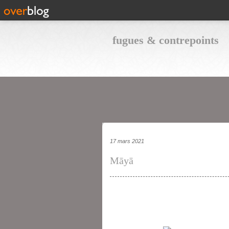
fugues & contrepoints
17 mars 2021
Māyā