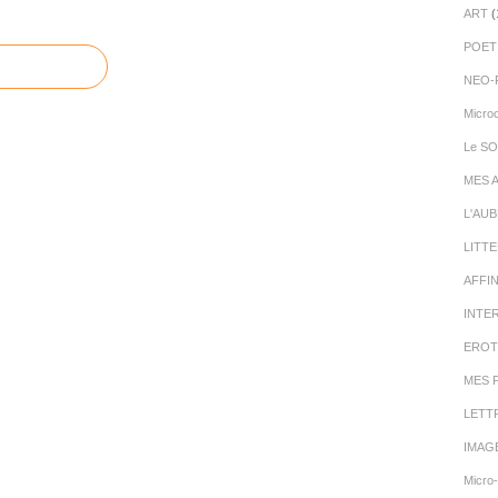
ART
(
POET
NEO-
Micro
Le SO
MES 
L'AU
LITT
AFFI
INTE
EROT
MES 
LETT
IMAG
Micro