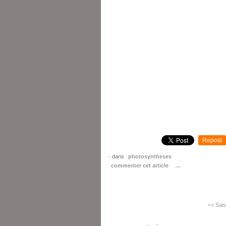
Repost
-
dans
photosyntheses
commenter cet article
…
<< Sais