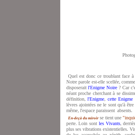
Photog
Quel est donc ce troublant face à
Notre parole est-elle scellée, comm
disposerait
l'Enigme Noire
? Car c'e
néant proche cherchant à se dissimu
définition,
l'Enigme
,
cette Enigme
lèvres ajointées ne le sont qu'à êtr
même, l'espace paraissent absents.
se tient une
"inqui
En-deçà du miroir
perte. Loin sont
les Vivants
, derri
plus ses vibrations existentielles. V
de lys accrochée au zénith, seulem