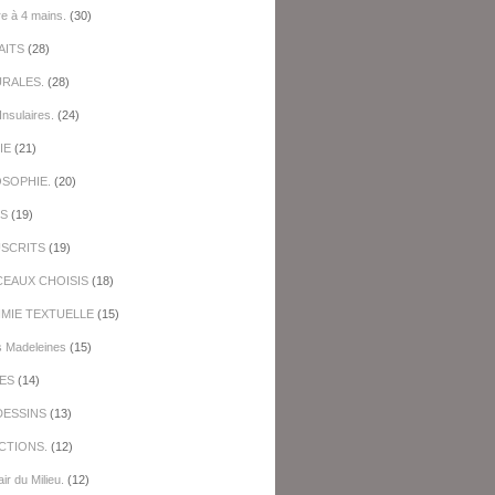
re à 4 mains.
(30)
AITS
(28)
URALES.
(28)
Insulaires.
(24)
IE
(21)
OSOPHIE.
(20)
ES
(19)
SCRITS
(19)
EAUX CHOISIS
(18)
IMIE TEXTUELLE
(15)
s Madeleines
(15)
ES
(14)
DESSINS
(13)
CTIONS.
(12)
ir du Milieu.
(12)