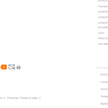
A PROP
A propos
A PROP
A PROPO
A PROPO
textuelle
Links
PAGE D
Une fabl
Cat
0
PHOT
L'Inst
NOUV
Tentat
on 1 : Printemps
Tombe la neige >>
Mydri