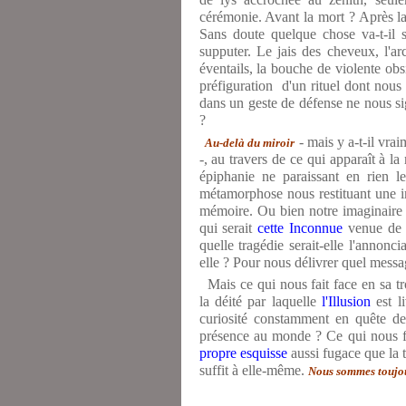
cérémonie. Avant la mort ? Après la 
Sans doute quelque chose va-t-il 
supputer. Le jais des cheveux, l'ar
éventails, la bouche de violente obsid
préfiguration d'un rituel dont nous 
dans un geste de défense ne nous sign
?
- mais y a-t-il vrai
Au-delà du miroir
-, au travers de ce qui apparaît à la
épiphanie ne paraissant en rien l
métamorphose nous restituant une im
mémoire. Ou bien notre imaginaire no
qui serait
cette Inconnue
venue de 
quelle tragédie serait-elle l'annonc
elle ? Pour nous délivrer quel messa
Mais ce qui nous fait face en sa tr
la déité par laquelle
l'Illusion
est li
curiosité constamment en quête de
présence au monde ? Ce qui nous fa
propre esquisse
aussi fugace que la t
suffit à elle-même.
Nous sommes toujour