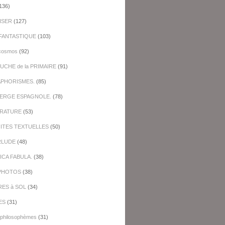
136)
ISER
(127)
FANTASTIQUE
(103)
cosmos
(92)
UCHE de la PRIMAIRE
(91)
APHORISMES.
(85)
BERGE ESPAGNOLE.
(78)
ERATURE
(53)
NITES TEXTUELLES
(50)
RLUDE
(48)
ICA FABULA.
(38)
PHOTOS
(38)
RES à SOL
(34)
ES
(31)
-philosophèmes
(31)