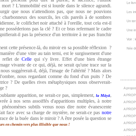
Le livr
mort ? L'immobilité est si lourde dans le silence agrandi.
surgir que nous n'attendions pas, que nous ne pouvions
Les in
c charbonneux des sourcils, les cils pareils à de sombres
Un ter
ienne, le colifichet noir attaché à l'oreille, tout cela est-il
ne posséderions pas la clé ? Et ce bras refermant le cadre
Une in
ifierait-il pas la présence d'un territoire à ne pas franchir
Voir : 
ment cette présence-là, du miroir en sa possible réflexion ?
Née d
 manière d'une vitre au tain terni, est le surgissement d'une
e reflet de
Celle
qui s'y livre. Effet d'une bien étrange
age vivante de ce qui, déjà, ne serait qu'une trace sur la
us suggèrerait-il, déjà, l'image de l'altérité ? Mais alors
A Pr
l'ombre, nous regardant comme du fond d'un puits ? De
iatrice ? De quelles rives métaphysiques nous observerait-
ge ?
A propos
oublante apparition, ne serait-ce pas, simplement,
,
la Māyā
A PROP
vrée à nos sens assoiffés d'apparitions multiples, à notre
A PROPO
 phénomènes subtils venus nous dire notre évanescente
A PROPOS
it face avec sa charge de mystère, ne serait-ce pas
notre
A PROP
race de la buée dans le miroir ? A être posée la question se
A PROPO
s en chemin vers plus illisible que nous !
A PROP