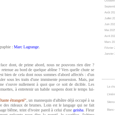
Octobre
Septemb
Août 20
Juillet 
Juin 20
Mai 202
Avril 20
Mars 2
raphie :
Marc Lagrange
.
Février
Janvier
 face dont, de prime abord, nous ne pouvons rien dire ?
e retenue au bord de quelque abîme ? Vers quelle chute se
List
st bien de cela dont nous sommes d'abord affectés : d'un
ler sous les traits d'une imminente possession. Mais, par
ne s'ouvre nullement à quoi que ce soit de dicible. Les
La cha
e muettes, à entretenir un habile suspens dont le temps lui-
L’intér
étante étrangeté"
, un mannequin d'albâtre déjà occupé à sa
Silenc
ère des rideaux de brumes. Loin est le langage qui ne fait
isage blême, teint d'ivoire pareil à celui d'une
geisha
. Fleur
Blanc-
ent présente pour dire la pureté, le sacrifice, l'ultime