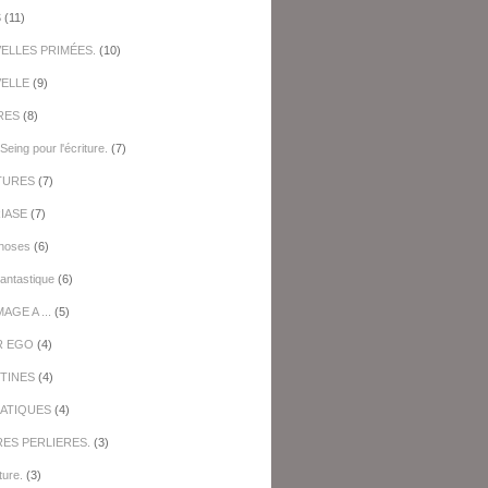
S
(11)
ELLES PRIMÉES.
(10)
ELLE
(9)
RES
(8)
Seing pour l'écriture.
(7)
TURES
(7)
IASE
(7)
hoses
(6)
antastique
(6)
GE A ...
(5)
R EGO
(4)
TINES
(4)
ATIQUES
(4)
RES PERLIERES.
(3)
ture.
(3)