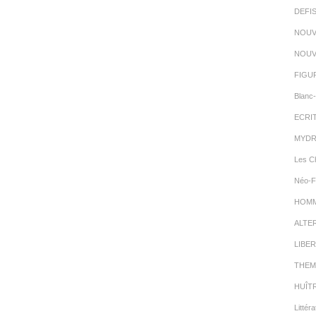
DEFI
NOUV
NOUV
FIGU
Blanc-
ECRI
MYDR
Les C
Néo-F
HOMMA
ALTE
LIBER
THEM
HUÎT
Littéra