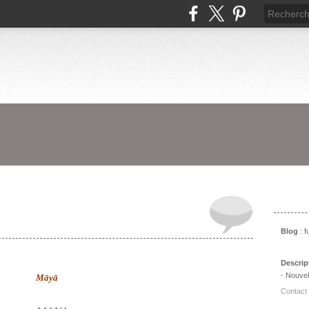
Prés
Blog
: 
Descrip
- Nouvel
Māyā
Contact