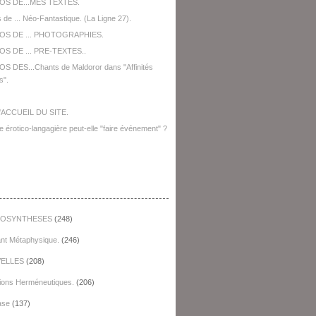
OS DE...MES TEXTES.
 de ... Néo-Fantastique. (La Ligne 27).
OS DE ... PHOTOGRAPHIES.
S DE ... PRE-TEXTES..
S DES...Chants de Maldoror dans "Affinités
s".
'ACCUEIL DU SITE.
e érotico-langagière peut-elle "faire événement" ?
égories
OSYNTHESES
(248)
ant Métaphysique.
(246)
ELLES
(208)
ions Herméneutiques.
(206)
ase
(137)