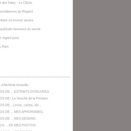
e des fuites - Le Clézio.
termittences du Regard
ritoire où trouver assise
quiétude heureuse du savoir.
le regard juste
u Rien
opos De ...
 d'Alchimie textuelle.
OS DE ... EXTRAITS D'OEUVRES.
S DE...Le Souché de la Primaire.
 DE... Livres, cartes, etc...
OS DE ... MES APHORISMES..
S DE ... MES DESSINS.
OS ... DE MES PHOTOS.