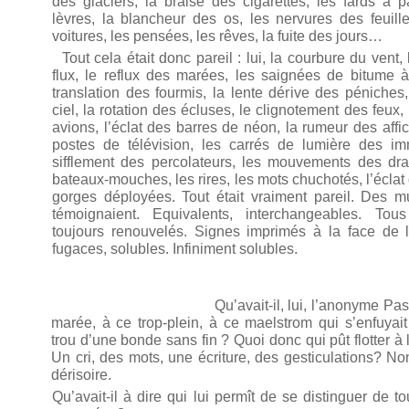
des glaciers, la braise des cigarettes, les fards à 
lèvres, la blancheur des os, les nervures des feuil
voitures, les pensées, les rêves, la fuite des jours…
Tout cela était donc pareil : lui, la courbure du vent, 
flux, le reflux des marées, les saignées de bitume à 
translation des fourmis, la lente dérive des péniches, 
ciel, la rotation des écluses, le clignotement des feux,
avions, l’éclat des barres de néon, la rumeur des affi
postes de télévision, les carrés de lumière des im
sifflement des percolateurs, les mouvements des dra
bateaux-mouches, les rires, les mots chuchotés, l’éclat
gorges déployées. Tout était vraiment pareil. Des m
témoignaient. Equivalents, interchangeables. Tous
toujours renouvelés. Signes imprimés à la face de l’
fugaces, solubles. Infiniment solubles.
Qu’avait-il, lui, l’anonyme Passager, à
marée, à ce trop-plein, à ce maelstrom qui s’enfuyait
trou d’une bonde sans fin ? Quoi donc qui pût flotter à
Un cri, des mots, une écriture, des gesticulations? No
dérisoire.
Qu’avait-il à dire qui lui permît de se distinguer de t