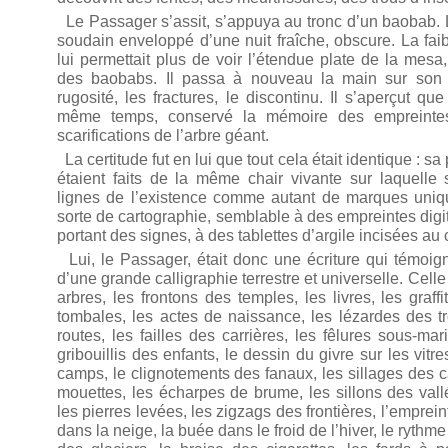
Le Passager s’assit, s’appuya au tronc d’un baobab. La
soudain enveloppé d’une nuit fraîche, obscure. La faib
lui permettait plus de voir l’étendue plate de la mesa,
des baobabs. Il passa à nouveau la main sur son 
rugosité, les fractures, le discontinu. Il s’aperçut qu
même temps, conservé la mémoire des empreintes
scarifications de l’arbre géant.
La certitude fut en lui que tout cela était identique : sa p
étaient faits de la même chair vivante sur laquelle 
lignes de l’existence comme autant de marques uniqu
sorte de cartographie, semblable à des empreintes dig
portant des signes, à des tablettes d’argile incisées au
Lui, le Passager, était donc une écriture qui témoign
d’une grande calligraphie terrestre et universelle. Celle 
arbres, les frontons des temples, les livres, les graffi
tombales, les actes de naissance, les lézardes des tro
routes, les failles des carrières, les fêlures sous-mar
gribouillis des enfants, le dessin du givre sur les vitr
camps, le clignotements des fanaux, les sillages des c
mouettes, les écharpes de brume, les sillons des vallé
les pierres levées, les zigzags des frontières, l’emprei
dans la neige, la buée dans le froid de l’hiver, le rythm