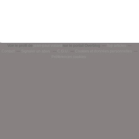
Voir le profil de
jean-paul vialard
sur le portail Overblog
Top articles
Contact
Signaler un abus
C.G.U.
Cookies et données personnelles
Préférences cookies