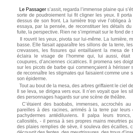
Le Passager
s’assit, regarda l’immense plaine qui s’é
sorte de poudroiement lui fit cligner les yeux. Il port
dessus de son front. La lumière trop vive l’obligea à 
essaya, par la pensée, de reconstituer les détails du
fuite, la perspective. Rien ne s’imprimait sur le fond de
Il rouvrit les yeux, pivota sur lui-même. La lumière, ma
basse. Elle faisait apparaître les sillons de la terre, le
crevasses, les fissures qui entaillaient la mesa de 
éclaira le visage de l’homme qui, lui aussi, étai
coupures, d’anciennes cicatrices. Il promena ses doig
sur les picots de barbe qui commençaient à hérisser s
de reconnaître les stigmates qui faisaient comme une s
son épiderme.
Tout au bout de la mesa, des arbres griffaient le ciel d
Il se leva, se dirigea vers eux. Il n’en voyait que les 
des personnages hagards sur une scène de théâtre.
C’étaient des baobabs, immenses, accrochés au 
pareilles à des racines, arrimés à la terre par leurs
pachydermes antédiluviens. Il palpa leurs troncs, 
callosités, - il pensa à ses propres mains meurtries par 
des plaies remplies de sève, il souleva des écailles, 
découvrit des fentes, des meurtrissures, des trous d’ins