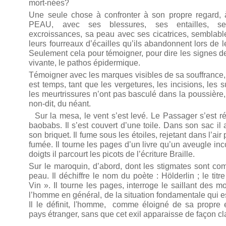
mort-nées?
Une seule chose à confronter à son propre regard, à
PEAU, avec ses blessures, ses entailles, se
excroissances, sa peau avec ses cicatrices, semblable
leurs fourreaux d’écailles qu’ils abandonnent lors de
Seulement cela pour témoigner, pour dire les signes d
vivante, le pathos épidermique.
Témoigner avec les marques visibles de sa souffrance, d
est temps, tant que les vergetures, les incisions, les s
les meurtrissures n’ont pas basculé dans la poussière,
non-dit, du néant.
Sur la mesa, le vent s’est levé. Le Passager s’est r
baobabs. Il s’est couvert d’une toile. Dans son sac il a
son briquet. Il fume sous les étoiles, rejetant dans l’ai
fumée. Il tourne les pages d’un livre qu’un aveugle inco
doigts il parcourt les picots de l’écriture Braille.
Sur le maroquin, d’abord, dont les stigmates sont com
peau. Il déchiffre le nom du poète : Hölderlin ; le titr
Vin ». Il tourne les pages, interroge le saillant des m
l’homme en général, de la situation fondamentale qui es
Il le définit, l'homme, comme éloigné de sa propre 
pays étranger, sans que cet exil apparaisse de façon cl