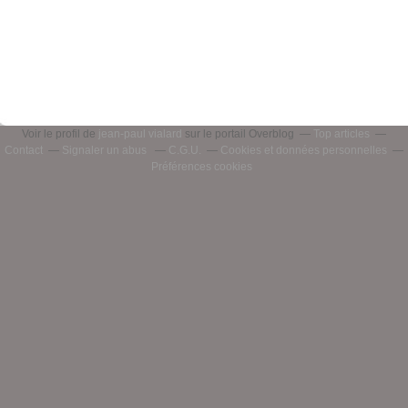
Voir le profil de
jean-paul vialard
sur le portail Overblog
Top articles
Contact
Signaler un abus
C.G.U.
Cookies et données personnelles
Préférences cookies