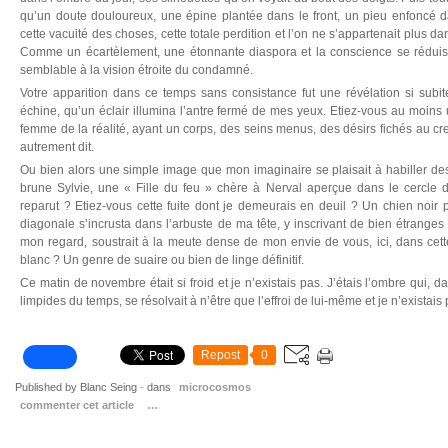
qu’un doute douloureux, une épine plantée dans le front, un pieu enfoncé dan
cette vacuité des choses, cette totale perdition et l’on ne s’appartenait plus d
Comme un écartèlement, une étonnante diaspora et la conscience se réduisai
semblable à la vision étroite du condamné.
Votre apparition dans ce temps sans consistance fut une révélation si subi
échine, qu’un éclair illumina l’antre fermé de mes yeux. Etiez-vous au moin
femme de la réalité, ayant un corps, des seins menus, des désirs fichés au cr
autrement dit.
Ou bien alors une simple image que mon imaginaire se plaisait à habiller de
brune Sylvie, une « Fille du feu » chère à Nerval aperçue dans le cercle d
reparut ? Etiez-vous cette fuite dont je demeurais en deuil ? Un chien noi
diagonale s’incrusta dans l’arbuste de ma tête, y inscrivant de bien étranges p
mon regard, soustrait à la meute dense de mon envie de vous, ici, dans cette
blanc ? Un genre de suaire ou bien de linge définitif.
Ce matin de novembre était si froid et je n’existais pas. J’étais l’ombre qui, d
limpides du temps, se résolvait à n’être que l’effroi de lui-même et je n’existais 
Repost
0
Published by Blanc Seing
-
dans
microcosmos
commenter cet article
…