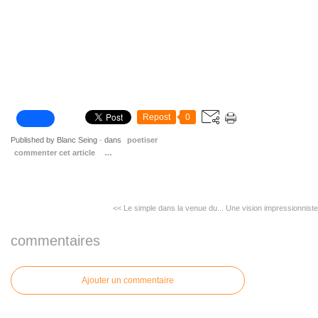
Repost
0
Published by Blanc Seing
-
dans
poetiser
commenter cet article
…
<< Le simple dans la venue du...
Une vision impressionniste.
commentaires
Ajouter un commentaire