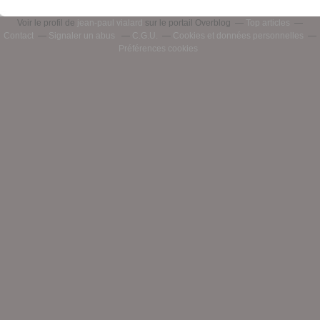
Voir le profil de
jean-paul vialard
sur le portail Overblog
Top articles
Contact
Signaler un abus
C.G.U.
Cookies et données personnelles
Préférences cookies