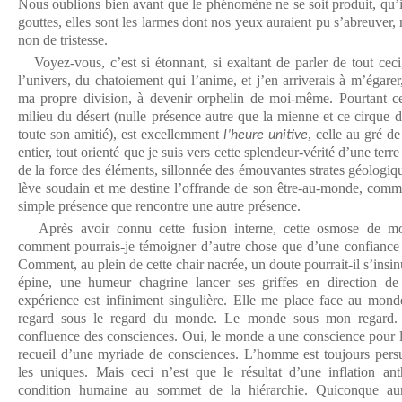
Nous oublions bien avant que le phénomène ne se soit produit, qu’il
gouttes, elles sont les larmes dont nos yeux auraient pu s’abreuver, 
non de tristesse.
Voyez-vous, c’est si étonnant, si exaltant de parler de tout ceci
l’univers, du chatoiement qui l’anime, et j’en arriverais à m’égar
ma propre division, à devenir orphelin de moi-même. Pourtant ce
milieu du désert (nulle présence autre que la mienne et ce cirque 
toute son amitié), est excellemment
, celle au gré d
l’heure unitive
entier, tout orienté que je suis vers cette splendeur-vérité d’une ter
de la force des éléments, sillonnée des émouvantes strates géologiq
lève soudain et me destine l’offrande de son être-au-monde, comme
simple présence que rencontre une autre présence.
Après avoir connu cette fusion interne, cette osmose de 
comment pourrais-je témoigner d’autre chose que d’une confiance i
Comment, au plein de cette chair nacrée, un doute pourrait-il s’insin
épine, une humeur chagrine lancer ses griffes en direction de
expérience est infiniment singulière. Elle me place face au mond
regard sous le regard du monde. Le monde sous mon regard. Ré
confluence des consciences. Oui, le monde a une conscience pour la
recueil d’une myriade de consciences. L’homme est toujours persu
les uniques. Mais ceci n’est que le résultat d’une inflation an
condition humaine au sommet de la hiérarchie. Quiconque au