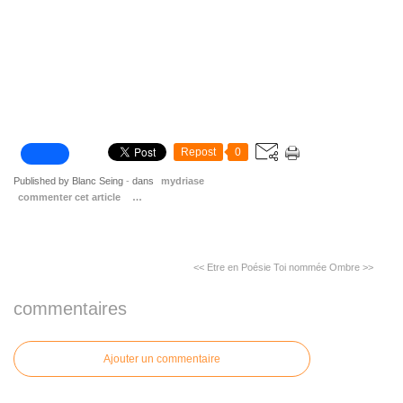
Repost
0
Published by Blanc Seing
-
dans
mydriase
commenter cet article
…
<< Etre en Poésie
Toi nommée Ombre >>
commentaires
Ajouter un commentaire