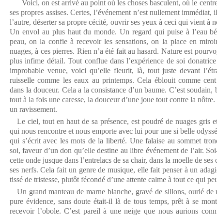
Voici, on est arrivé au point où les choses basculent, où le centre 
ses propres assises. Certes, l’événement n’est nullement immédiat, il
l’autre, déserter sa propre cécité, ouvrir ses yeux à ceci qui vient à 
Un envol au plus haut du monde. Un regard qui puise à l’eau bé
peau, on la confie à recevoir les sensations, on la place en miroir
nuages, à ces pierres. Rien n’a été fait au hasard. Nature est pourv
plus infime détail. Tout conflue dans l’expérience de soi donatrice d
improbable venue, voici qu’elle fleurit, là, tout juste devant l’é
ruisselle comme les eaux au printemps. Cela éblouit comme cent m
dans la douceur. Cela a la consistance d’un baume. C’est soudain, 
tout à la fois une caresse, la douceur d’une joue tout contre la nôtr
un ravissement.
Le ciel, tout en haut de sa présence, est poudré de nuages gris 
qui nous rencontre et nous emporte avec lui pour une si belle odyss
qui s’écrit avec les mots de la liberté. Une falaise au sommet tro
soi, faveur d’un don qu’elle destine au libre événement de l’air. S
cette onde jusque dans l’entrelacs de sa chair, dans la moelle de ses 
ses nerfs. Cela fait un genre de musique, elle fait penser à un adag
tissé de tristesse, plutôt fécondé d’une attente calme à tout ce qui pe
Un grand manteau de marne blanche, gravé de sillons, ourlé de n
pure évidence, sans doute était-il là de tous temps, prêt à se mon
recevoir l’obole. C’est pareil à une neige que nous aurions conn