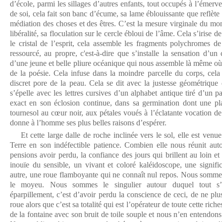
d’école, parmi les sillages d’autres enfants, tout occupés à l’émerve
de soi, cela fait son banc d’écume, sa lame éblouissante que reflète le
médiation des choses et des êtres. C’est la mesure virginale du mo
libéralité, sa floculation sur le cercle ébloui de l’âme. Cela s’irise d
le cristal de l’esprit, cela assemble les fragments polychromes de
ressourcé, au propre, c'est-à-dire que s’installe la sensation d’un 
d’une jeune et belle pliure océanique qui nous assemble là même où
de la poésie. Cela infuse dans la moindre parcelle du corps, cela 
discret pore de la peau. Cela se dit avec la justesse géométrique 
s’épelle avec les lettres cursives d’un alphabet antique tiré d’un 
exact en son éclosion continue, dans sa germination dont une pla
tournesol au cœur noir, aux pétales voués à l’éclatante vocation de t
donne à l’homme ses plus belles raisons d’espérer.
Et cette large dalle de roche inclinée vers le sol, elle est venue
Terre en son indéfectible patience. Combien elle nous réunit a
pensions avoir perdu, la confiance des jours qui brillent au loin e
inouïe du sensible, un vivant et coloré kaléidoscope, une signif
autre, une roue flamboyante qui ne connaît nul repos. Nous somm
le moyeu. Nous sommes le singulier autour duquel tout s’
éparpillement, c’est d’avoir perdu la conscience de ceci, de ne plu
roue alors que c’est sa totalité qui est l’opérateur de toute cette ric
de la fontaine avec son bruit de toile souple et nous n’en entendo