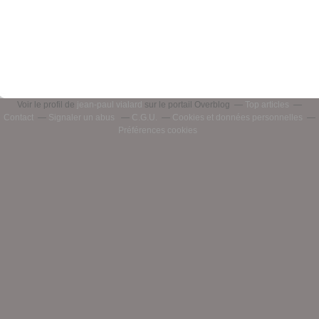
Voir le profil de
jean-paul vialard
sur le portail Overblog
Top articles
Contact
Signaler un abus
C.G.U.
Cookies et données personnelles
Préférences cookies