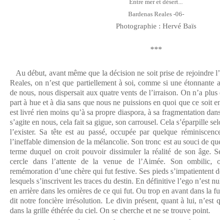
Entre mer et désert...
Bardenas Reales -06-
Photographie : Hervé Baïs
***
Au début, avant même que la décision ne soit prise de rejoindre l’
Reales, on n’est que partiellement à soi, comme si une étonnante a
de nous, nous dispersait aux quatre vents de l’irraison. On n’a plus 
part à hue et à dia sans que nous ne puissions en quoi que ce soit
est livré rien moins qu’à sa propre diaspora, à sa fragmentation dans
s’agite en nous, cela fait sa gigue, son carrousel. Cela s’éparpille s
l’exister. Sa tête est au passé, occupée par quelque réminiscenc
l’ineffable dimension de la mélancolie. Son tronc est au souci de q
terme duquel on croit pouvoir dissimuler la réalité de son âge. S
cercle dans l’attente de la venue de l’Aimée. Son ombilic, 
remémoration d’une chère qui fut festive. Ses pieds s’impatientent d
lesquels s’inscrivent les traces du destin. En définitive l’ego n’est n
en arrière dans les ornières de ce qui fut. Ou trop en avant dans la f
dit notre foncière irrésolution. Le divin présent, quant à lui, n’est
dans la grille éthérée du ciel. On se cherche et ne se trouve point.