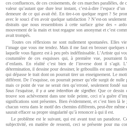
ces confluences, de ces croisements, de ces marches parallèles, de c
valeur qu’autant que dure leur instant, c’est-à-dire l’espace d’un
demeure de ce qui avait été. En tire-t-on quelque regret ? Se pro
avec le souci d’en avoir quelque satisfaction ? N’est-on seuleme
distraits que nous ressemblons à cette surface grise des « ard
mouvement de la main et tout regagne son anonymat et c’est comme
avait trompés.
Toutes ces réflexions ne sont nullement spontanées. Elles vie
l’image que vous me tendez. Mais il me faut en brosser quelques ra
laquelle vous figurez est à peu près indéfinissable. L’Artiste qui vous
coutumière de ces esquisses qui, à première vue, pourraient f
d’enfants. En réalité c’est bien de l’inverse dont il s’agit. L
détermination, il dessine pour dessiner, le gribouillis est une manière
qui dépasse le trait dont on pourrait tirer un enseignement. Le mot
différent. De l’esquisse, on pourrait penser qu’elle surgit de nulle 
mais ce point de vue ne serait rien qu’erroné, seulement fondé su
Que ce dessin d
Sous l’esquisse, il y a une intention de signifier.
trouve son achèvement dans une toile peinte, ceci n’a guère d’imp
significations sont présentes. Bien évidemment, et c’est bien là le j
chacun verra dans le motif des chemins différents, peut-être même 
saurait effacer sa propre singularité qu’à renoncer à qui il est.
Le problème est le suivant, qui est avant tout un paradoxe. C
subjectivité, en matière de ressenti, ceci se présente pour ma co