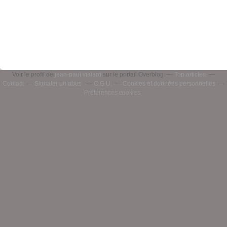
Voir le profil de
jean-paul vialard
sur le portail Overblog
Top articles
Contact
Signaler un abus
C.G.U.
Cookies et données personnelles
Préférences cookies