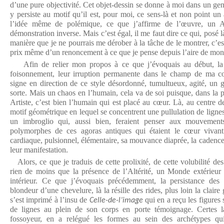
d’une pure objectivité. Cet objet-dessin se donne à moi dans un gen
y persiste au motif qu’il est, pour moi, ce sens-là et non point un 
l’idée même de polémique, ce que j’affirme de l’œuvre, un 
démonstration inverse. Mais c’est égal, il me faut dire ce qui, posé l
manière que je ne pourrais me dérober à la tâche de le montrer, c’est-
prix même d’un renoncement à ce que je pense depuis l’aire de mon 
Afin de relier mon propos à ce que j’évoquais au début, la pl
foisonnement, leur irruption permanente dans le champ de ma con
signe en direction de ce style désordonné, tumultueux, agité, un
sorte. Mais un chaos en l’humain, cela va de soi puisque, dans la 
Artiste, c’est bien l’humain qui est placé au cœur. Là, au centre 
motif géométrique en lequel se concentrent une pullulation de ligne
un imbroglio qui, aussi bien, feraient penser aux mouvements
polymorphes de ces agoras antiques qui étaient le cœur vivant
cardiaque, pulsionnel, élémentaire, sa mouvance diaprée, la cadence q
leur manifestation.
Alors, ce que je traduis de cette prolixité, de cette volubilité de
rien de moins que la présence de l’Altérité, un Monde extérieu
intérieur. Ce que j’évoquais précédemment, la persistance des v
blondeur d’une chevelure, là la résille des rides, plus loin la clair
s’est imprimé à l’insu de
qui en a reçu les figures 
Celle-de-l’image
de lignes au plein de son corps en porte témoignage. Certes 
fossoyeur, en a relégué les formes au sein des archétypes qu