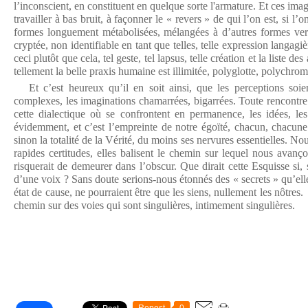
l’inconscient, en constituent en quelque sorte l'armature. Et ces ima
travailler à bas bruit, à façonner le « revers » de qui l’on est, si l’o
formes longuement métabolisées, mélangées à d’autres formes verr
cryptée, non identifiable en tant que telles, telle expression langagiè
ceci plutôt que cela, tel geste, tel lapsus, telle création et la liste des 
tellement la belle praxis humaine est illimitée, polyglotte, polychrom
Et c’est heureux qu’il en soit ainsi, que les perceptions soient
complexes, les imaginations chamarrées, bigarrées. Toute rencontre 
cette dialectique où se confrontent en permanence, les idées, les 
évidemment, et c’est l’empreinte de notre égoïté, chacun, chacune 
sinon la totalité de la Vérité, du moins ses nervures essentielles. N
rapides certitudes, elles balisent le chemin sur lequel nous avanço
risquerait de demeurer dans l’obscur. Que dirait cette Esquisse si, 
d’une voix ? Sans doute serions-nous étonnés des « secrets » qu’elle 
état de cause, ne pourraient être que les siens, nullement les nôtres
chemin sur des voies qui sont singulières, intimement singulières.