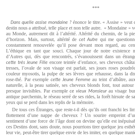
***
énonce le titre. « Assise » veut d
Dans quelle assise mondaine ?
destin nous a attribué, telle place et non telle autre. « Mondaine » v
au Monde, autrement dit à l’altérité. Altérité du chemin, de la pi
d’horizon. Mais, surtout, altérité de
qui me questionne
cet Autre
constamment renouvelée qu’il pose devant mon regard, au ce
L’éthique en tant que souci. Chaque jour de notre existence n
d’Autres qui, dès que rencontrés, s’évanouissent dans un étra
encore teintée d’enfance, ses cheveux châta
cette très Jeune Fille
tresses, l’ovale de son visage est parfait, ses joues roses poudr
couleur myosotis, la pulpe de ses lèvres que rehausse, dans la dis
rose-thé. Par exemple
au teint d’albâtre, au
cette Jeune Femme
naturelle, à la peau satinée, ses cheveux blonds font, tout autour
presque invisibles. Par exemple
au visage buri
ce vieux Monsieur
antique parchemin, le réseau serré de ses rides, la forêt hirsute de s
yeux qui se perd dans les replis de la mémoire.
De tous ces Étranges, que reste-t-il dès qu’ils ont franchi les li
flottement d’une nappe de cheveux ? Un sourire empreint d’une
sentiment d’une force de l’âge dont on devine qu’elle est inépuisab
ces Destins dont, sans doute, nous pourrions tirer quelque jeu esthét
leur vie, peut-être tirer quelque envie de les imiter, en quelque ma