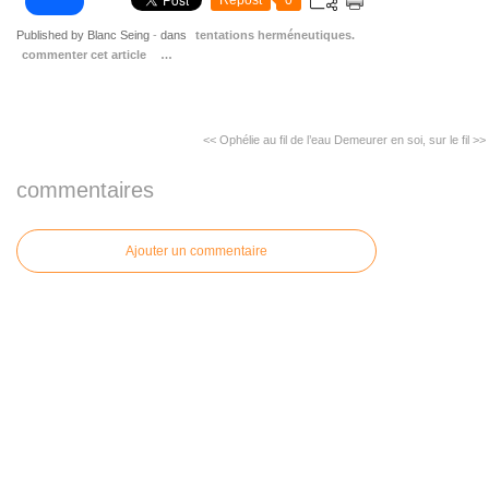
Repost
0
Published by Blanc Seing
-
dans
tentations herméneutiques.
commenter cet article
…
<< Ophélie au fil de l’eau
Demeurer en soi, sur le fil >>
commentaires
Ajouter un commentaire