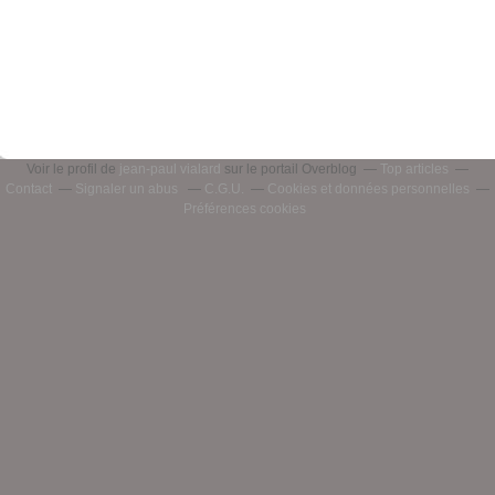
Voir le profil de
jean-paul vialard
sur le portail Overblog
Top articles
Contact
Signaler un abus
C.G.U.
Cookies et données personnelles
Préférences cookies