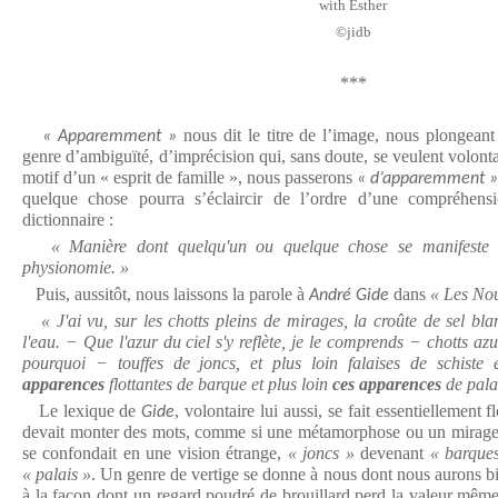
with Esther
©️jidb
***
nous dit le titre de l’image, nous plongean
« Apparemment »
genre d’ambiguïté, d’imprécision qui, sans doute, se veulent volontai
motif d’un « esprit de famille », nous passerons
« d’apparemment »
quelque chose pourra s’éclaircir de l’ordre d’une compréhens
dictionnaire :
« Manière dont quelqu'un ou quelque chose se manifeste 
physionomie. »
Puis, aussitôt, nous laissons la parole à
dans
« Les Nou
André Gide
« J'ai vu, sur les chotts pleins de mirages, la croûte de sel bl
l'eau. − Que l'azur du ciel s'y reflète, je le comprends − chotts 
pourquoi − touffes de joncs, et plus loin falaises de schist
apparences
flottantes de barque et plus loin
ces apparences
de pala
Le lexique de
, volontaire lui aussi, se fait essentiellement 
Gide
devait monter des mots, comme si une métamorphose ou un mirage a
se confondait en une vision étrange,
« joncs »
devenant
« barque
« palais »
. Un genre de vertige se donne à nous dont nous aurons b
à la façon dont un regard poudré de brouillard perd la valeur même