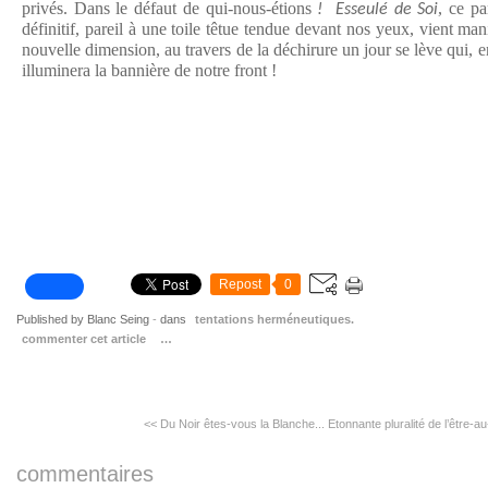
privés. Dans le défaut de qui-nous-étions
, ce p
! Esseulé de Soi
définitif, pareil à une toile têtue tendue devant nos yeux, vient ma
nouvelle dimension, au travers de la déchirure un jour se lève qui, 
illuminera la bannière de notre front !
Repost
0
Published by Blanc Seing
-
dans
tentations herméneutiques.
commenter cet article
…
<< Du Noir êtes-vous la Blanche...
Etonnante pluralité de l’être-
commentaires