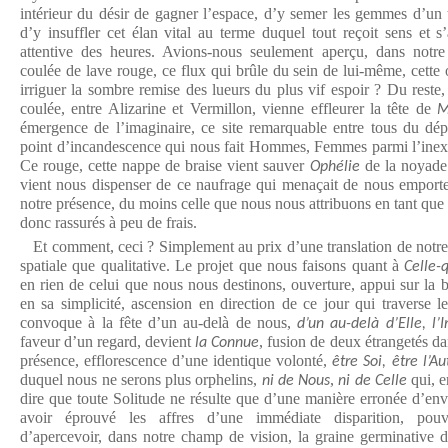
intérieur du désir de gagner l’espace, d’y semer les gemmes d’un 
d’y insuffler cet élan vital au terme duquel tout reçoit sens et 
attentive des heures. Avions-nous seulement aperçu, dans notre
coulée de lave rouge, ce flux qui brûle du sein de lui-même, cette
irriguer la sombre remise des lueurs du plus vif espoir ? Du reste, i
coulée, entre Alizarine et Vermillon, vienne effleurer la tête de
M
émergence de l’imaginaire, ce site remarquable entre tous du dép
point d’incandescence qui nous fait Hommes, Femmes parmi l’inextri
Ce rouge, cette nappe de braise vient sauver
de la noyade
Ophélie
vient nous dispenser de ce naufrage qui menaçait de nous emporte
notre présence, du moins celle que nous nous attribuons en tant que
donc rassurés à peu de frais.
Et comment, ceci ? Simplement au prix d’une translation de notre v
spatiale que qualitative. Le projet que nous faisons quant à
Celle-
en rien de celui que nous nous destinons, ouverture, appui sur la 
en sa simplicité, ascension en direction de ce jour qui traverse l
convoque à la fête d’un au-delà de nous,
d’un au-delà d’Elle, l’
faveur d’un regard, devient
, fusion de deux étrangetés da
la Connue
présence, efflorescence d’une identique volonté,
être Soi, être l’A
duquel nous ne serons plus orphelins,
,
qui, e
ni de Nous
ni de Celle
dire que toute Solitude ne résulte que d’une manière erronée d’envi
avoir éprouvé les affres d’une immédiate disparition, pou
d’apercevoir, dans notre champ de vision, la graine germinative do