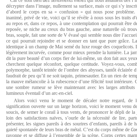
Car ce sont bien
qui nous assaillent dès l’
des sentiments mêlés
décrypter dans l’image, nullement sa surface, mais ce qui s’y inscri
d’abord le corps en sa « confusion » qui nous pose problème. 
inanimé, privé de vie, voici qu’il se révèle à nous sous les traits
d’
au repos et, dans ce repos, à une contemplation qui pourrait être de
reposée, se niche au creux du bras gauche, anse naturelle où trouv
bras, souple, fait une sorte de V évasé qui semble nous dire l’accueil
ce qui pourrait rejoindre et se donner en tant que pure grâce. La 
identique à un champ de Mai semé du luxe rouge des coquelicots. L
légèrement incurvée, comme pour mieux prendre la lumière. La jamb
dit la pure beauté d’un corps fier de lui-même, un don fait aux yeu
cherchent quelque réconfort, quelque certitude. Voyez-vous, combie
polymorphe, tantôt teintée de l’ombre des abysses, tantôt éclairée d’u
faudrait de peu qu’il ne soit taquin, primesautier. En un rien de t
la mauve mélancolie à la rubescence d’une félicité tout intérieure.
une sombre rumeur se lève maintenant avec les larges attributs
lumineux éventail d’un arc-en-ciel.
Alors voici venu le moment de décaler notre regard, de l
signification ouverte sur un large horizon, voici le moment venu de
soucis, de semer le corail à tous vents, de prononcer le dépli de la 
loin des satisfactions naïves, s’ourle de la nécessité de lire, par
présenter, les signes pareils à des sourires d’enfants, pareils à de 
gaieté spontanée de leurs bras de métal. C’est du corps même de
Co
rayonne et se diffuse à l’ensemble de la scène. Corps certes mar