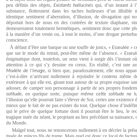
peu définis des objets,
qui, d’un instant à l
Existants
hallucinés
substance, flotteraient dans les taches huileuses d’un illisible
identique sentiment d’aberration, d’illusion, de divagation qui n
déportait hors de nous en des contrées de texture diaphane, si
demeureraient totalement hermétiques, sentiment donc que cette pho
à la manière d’un venin ou, à tout le moins, d’une drogue perturba
conscience.
Å défaut d’être une barque ou une touffe de joncs,
ce
« Esseulée »
que sur le mode du retrait, peut-être même de l’absence.
« Esseu
énigmatique dont, toutefois, un sens vient à surgir dès l’instant 
attention à ce qui s’y dessine en creux. En réalité, c’est une as
, si bien que, paradoxalement, elle nous appar
Modèle de l’image
c’est-à-dire n’arrivant nullement à rejoindre le contenu même 
extérieure à qui elle est, girant tout autour de sa propre esquisse sa
adosser, de camper son personnage à partir de ses propres fondem
, en quelque sorte, puisque
solitude
même cette solitude ne lu
l’illusion qu’elle pourrait faire s’élever de Soi, certes une existenc
mieux que le fait de ne pas exister du tout. Quelque chose d’indéfi
qui le prive de quelque fortune dont il pourrait être le lieu, le re
tragique nuée du néant, le projetant au lieu précédant sa naissance, 
du Monde.
Malgré tout, nous ne renoncerons nullement à en décrire la présenc
tissée de minces fils de trame. Mais quel est donc ce local de facture