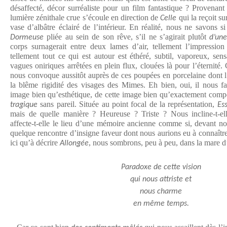
désaffecté, décor surréaliste pour un film fantastique ? Provenant
lumière zénithale crue s’écoule en direction de
qui la reçoit su
Celle
vase d’albâtre éclairé de l’intérieur. En réalité, nous ne savons 
pliée au sein de son rêve, s’il ne s’agirait plutôt
Dormeuse
d’un
corps surnagerait entre deux lames d’air, tellement l’impression 
tellement tout ce qui est autour est éthéré, subtil, vaporeux, sen
vagues oniriques arrêtées en plein flux, clouées là pour l’éternité. 
nous convoque aussitôt auprès de ces poupées en porcelaine dont l’
la blême rigidité des visages des Mimes. Eh bien, oui, il nous fa
image bien qu’esthétique, de cette image bien qu’exactement com
sans pareil. Située au point focal de la représentation,
tragique
Es
mais de quelle manière ? Heureuse ? Triste ? Nous incline-t-ell
affecte-t-elle le lieu d’une mémoire ancienne comme si, devant nou
quelque rencontre d’insigne faveur dont nous aurions eu à connaîtr
ici qu’à décrire
, nous sombrons, peu à peu, dans la mare d
Allongée
Paradoxe de cette vision
qui nous attriste et
nous charme
en même temps.