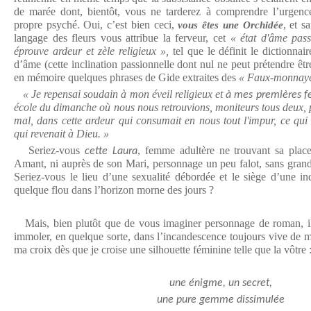
de marée dont, bientôt, vous ne tarderez à comprendre l’urgenc
propre psyché. Oui, c’est bien ceci,
, et s
vous êtes une Orchidée
langage des fleurs vous attribue la ferveur, cet
« état d'âme pass
éprouve ardeur et zèle religieux »,
tel que le définit le dictionnai
d’âme (cette inclination passionnelle dont nul ne peut prétendre êtr
en mémoire quelques phrases de Gide extraites des
« Faux-monnaye
« Je repensai soudain à mon éveil religieux et
à mes premières f
école du dimanche où nous nous retrouvions, moniteurs tous deux, p
mal, dans cette ardeur qui consumait en nous tout l'impur, ce qui 
qui revenait à Dieu. »
Seriez-vous
, femme adultère ne trouvant sa plac
cette Laura
Amant, ni auprès de son Mari, personnage un peu falot, sans grande
Seriez-vous le lieu d’une sexualité débordée et le siège d’une ind
quelque flou dans l’horizon morne des jours ?
Mais, bien plutôt que de vous imaginer personnage de roman, il
immoler, en quelque sorte, dans l’incandescence toujours vive de m
ma croix dès que je croise une silhouette féminine telle que la vôtre 
une énigme, un secret,
une pure gemme dissimulée