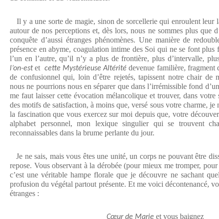
Il y a une sorte de magie, sinon de sorcellerie qui enroulent leur lai
autour de nos perceptions et, dès lors, nous ne sommes plus que 
conquête d’aussi étranges phénomènes. Une manière de redouble
présence en abyme, coagulation intime des Soi qui ne se font plus 
l’un en l’autre, qu’il n’y a plus de frontière, plus d’intervalle, pl
et
devenue familière, fragment d
l’on-est
cette Mystérieuse Altérité
de confusionnel qui, loin d’être rejetés, tapissent notre chair de 
nous ne pourrions nous en séparer que dans l’irrémissible fond d’une
me faut laisser cette évocation mélancolique et trouver, dans votre
des motifs de satisfaction, à moins que, versé sous votre charme, je 
la fascination que vous exercez sur moi depuis que, votre découver
alphabet personnel, mon lexique singulier qui se trouvent ch
reconnaissables dans la brume perlante du jour.
Je ne sais, mais vous êtes une unité, un corps ne pouvant être disso
repose. Vous observant à la dérobée (pour mieux me tromper, pour 
c’est une véritable hampe florale que je découvre ne sachant que
profusion du végétal partout présente. Et me voici décontenancé, 
étranges :
et vous baignez
Cœur de Marie