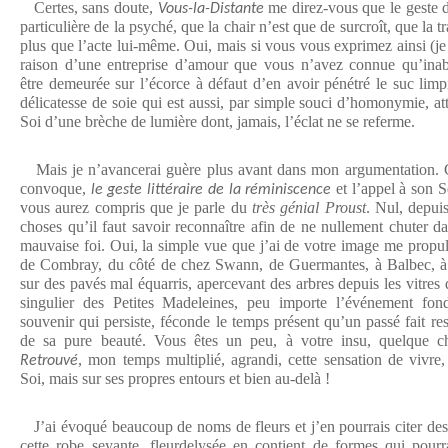
Certes, sans doute,
me direz-vous que le geste d
Vous-la-Distante
particulière de la psyché, que la chair n’est que de surcroît, que la 
plus que l’acte lui-même. Oui, mais si vous vous exprimez ainsi (je n
raison d’une entreprise d’amour que vous n’avez connue qu’inabo
être demeurée sur l’écorce à défaut d’en avoir pénétré le suc limp
délicatesse de soie qui est aussi, par simple souci d’homonymie, at
Soi d’une brèche de lumière dont, jamais, l’éclat ne se referme.
Mais je n’avancerai guère plus avant dans mon argumentation. Ce
convoque,
et l’appel à son S
le geste littéraire de la réminiscence
vous aurez compris que je parle du
très génial Proust
. Nul, depuis
choses qu’il faut savoir reconnaître afin de ne nullement chuter d
mauvaise foi. Oui, la simple vue que j’ai de votre image me propu
de Combray, du côté de chez Swann, de Guermantes, à Balbec, à 
sur des pavés mal équarris, apercevant des arbres depuis les vitres d
singulier des Petites Madeleines, peu importe l’événement fond
souvenir qui persiste, féconde le temps présent qu’un passé fait resu
de sa pure beauté. Vous êtes un peu, à votre insu, quelque
, mon temps multiplié, agrandi, cette sensation de vivre,
Retrouvé
Soi, mais sur ses propres entours et bien au-delà !
J’ai évoqué beaucoup de noms de fleurs et j’en pourrais citer des 
cette robe seyante, fleurdelysée en contient de formes qui pourr