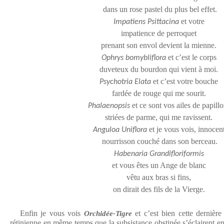
dans un rose pastel du plus bel effet.
et votre
Impatiens Psittacina
impatience de perroquet
prenant son envol devient la mienne.
et c’est le corps
Ophrys bomybliflora
duveteux du bourdon qui vient à moi.
et c’est votre bouche
Psychotria Elata
fardée de rouge qui me sourit.
et ce sont vos ailes de papillo
Phalaenopsis
striées de parme, qui me ravissent.
et je vous vois, innocen
Anguloa Uniflora
nourrisson couché dans son berceau.
Habenaria Grandifloriformis
et vous êtes un Ange de blanc
vêtu aux bras si fins,
on dirait des fils de la Vierge.
Enfin je vous vois
et c’est bien cette dernière
Orchidée-Tigre
rétinienne en même temps que la subsistance obstinée s’éclairent en 