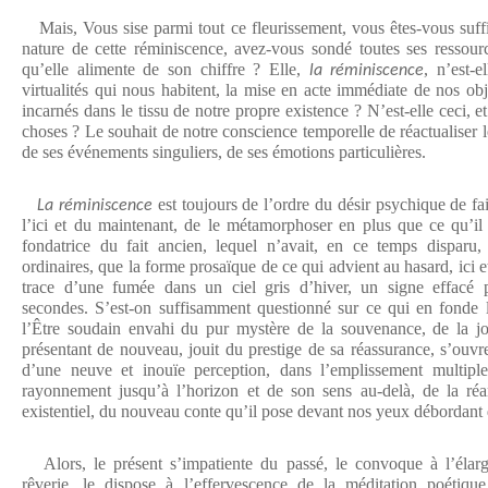
Mais, Vous sise parmi tout ce fleurissement, vous êtes-vous suff
nature de cette réminiscence, avez-vous sondé toutes ses ressour
qu’elle alimente de son chiffre ? Elle,
, n’est-e
la réminiscence
virtualités qui nous habitent, la mise en acte immédiate de nos obje
incarnés dans le tissu de notre propre existence ? N’est-elle ceci, 
choses ? Le souhait de notre conscience temporelle de réactualiser le
de ses événements singuliers, de ses émotions particulières.
est toujours de l’ordre du désir psychique de f
La réminiscence
l’ici et du maintenant, de le métamorphoser en plus que ce qu’il
fondatrice du fait ancien, lequel n’avait, en ce temps disparu,
ordinaires, que la forme prosaïque de ce qui advient au hasard, ici et
trace d’une fumée dans un ciel gris d’hiver, un signe effacé p
secondes. S’est-on suffisamment questionné sur ce qui en fonde l
l’Être soudain envahi du pur mystère de la souvenance, de la joi
présentant de nouveau, jouit du prestige de sa réassurance, s’ouvr
d’une neuve et inouïe perception, dans l’emplissement multipl
rayonnement jusqu’à l’horizon et de son sens au-delà, de la réar
existentiel, du nouveau conte qu’il pose devant nos yeux débordant d
Alors, le présent s’impatiente du passé, le convoque à l’élar
rêverie, le dispose à l’effervescence de la méditation poétiqu