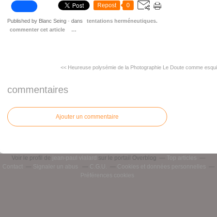
Repost
0
Published by Blanc Seing
-
dans
tentations herméneutiques.
commenter cet article
…
<< Heureuse polysémie de la Photographie
Le Doute comme esquis
commentaires
Ajouter un commentaire
Voir le profil de
jean-paul vialard
sur le portail Overblog
Top articles
Contact
Signaler un abus
C.G.U.
Cookies et données personnelles
Préférences cookies