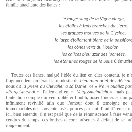
famille attachante des lianes :
le rouge sang de la Vigne vierge,
les étoiles à trois branches du Lierre,
les grappes mauves de la Glycine,
le large étoilement blanc de la passiflore
les cônes verts du Houblon,
les calices bleu azur des Ipomées,
les étamines rouges de la belle Clématite
Toutes ces lianes, malgré l’idée du lien en elles contenu, je n’e
fragrance leur préférant la modestie du
bleu mémoriel des délicat
nous dit
, ce
« Ne m’oubliez pas
la prière du Chevalier à sa Dame
«Forget-me-not »
, l’allemand en
« Vergissmeinnicht »
, mais pe
l’intention compte qui veut oblitérer l’oubli, poser l’index sur un p
infiniment revivifié afin que l’amour dont il témoigne ne
immémoriales des souvenirs usés, poncés par tant d’indifférence, remi
Ici, bien entendu, il n’est parlé que de la réminiscence à faire ven
cendres du temps, ces braises encore présentes à défaut de se pré
rougeoiment.