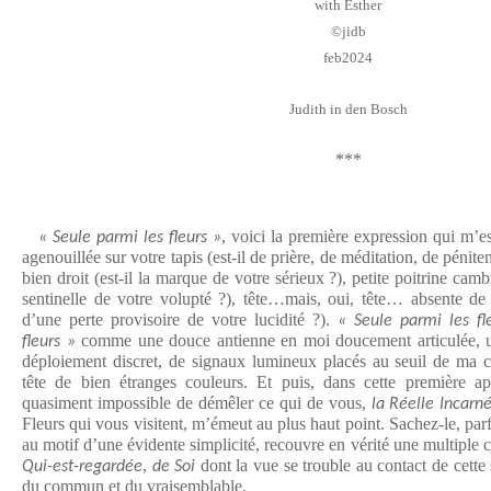
with Esther
©️jidb
feb2024
Judith in den Bosch
***
, voici la première expression qui m’e
« Seule parmi les fleurs »
agenouillée sur votre tapis (est-il de prière, de méditation, de pénite
bien droit (est-il la marque de votre sérieux ?), petite poitrine cambr
sentinelle de votre volupté ?), tête…mais, oui, tête… absente de l
d’une perte provisoire de votre lucidité ?).
« Seule parmi les fl
comme une douce antienne en moi doucement articulée, u
fleurs »
déploiement discret, de signaux lumineux placés au seuil de ma c
tête de bien étranges couleurs. Et puis, dans cette première a
quasiment impossible de démêler ce qui de vous,
la Réelle Incarn
Fleurs qui vous visitent, m’émeut au plus haut point. Sachez-le, par
au motif d’une évidente simplicité, recouvre en vérité une multiple 
,
dont la vue se trouble au contact de cette 
Qui-est-regardée
de Soi
du commun et du vraisemblable.