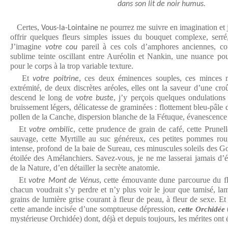
dans son lit de noir humus.
Certes,
ne pourrez me suivre en imagination et 
Vous-la-Lointaine
offrir quelques fleurs simples issues du bouquet complexe, serré
J’imagine
pareil à ces cols d’amphores anciennes, coul
votre cou
sublime teinte oscillant entre Auréolin et Nankin, une nuance pou
pour le corps à la trop variable texture.
Et
, ces deux éminences souples, ces minces m
votre poitrine
extrémité, de deux discrètes aréoles, elles ont la saveur d’une croû
descend le long de
, j’y perçois quelques ondulations
votre buste
bruissement légers, délicatesse de graminées : flottement bleu-pâle
pollen de la Canche, dispersion blanche de la Fétuque, évanescence 
Et
, cette prudence de grain de café, cette Prunell
votre ombilic
sauvage, cette Myrtille au suc généreux, ces petites pommes rou
intense, profond de la baie de Sureau, ces minuscules soleils des Goj
étoilée des Amélanchiers. Savez-vous, je ne me lasserai jamais d’é
de la Nature, d’en détailler la secrète anatomie.
Et
, cette émouvante dune parcourue du fl
votre Mont de Vénus
chacun voudrait s’y perdre et n’y plus voir le jour que tamisé, lam
grains de lumière grise courant à fleur de peau, à fleur de sexe. E
cette amande incisée d’une somptueuse dépression,
(
cette Orchidée
mystérieuse Orchidée) dont, déjà et depuis toujours, les mérites ont 