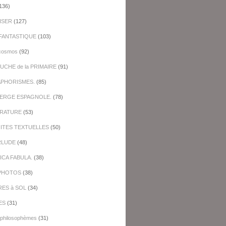
136)
ISER
(127)
FANTASTIQUE
(103)
cosmos
(92)
UCHE de la PRIMAIRE
(91)
APHORISMES.
(85)
BERGE ESPAGNOLE.
(78)
ERATURE
(53)
NITES TEXTUELLES
(50)
RLUDE
(48)
ICA FABULA.
(38)
PHOTOS
(38)
RES à SOL
(34)
ES
(31)
-philosophèmes
(31)