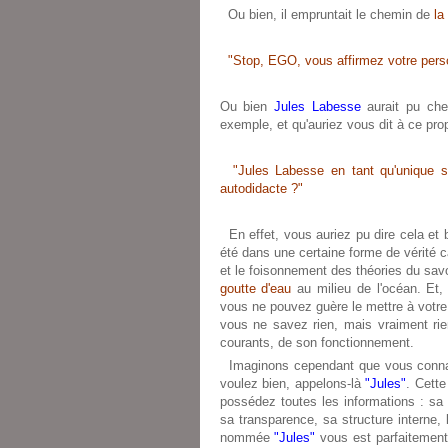
Ou bien, il empruntait le chemin de
la
"Stop, EGO, vous affirmez votre person
Ou bien
Jules Labesse
aurait pu cher
exemple, et qu'auriez vous dit à ce pro
"Jules Labesse en tant qu'unique su
autodidacte ?"
En effet, vous auriez pu dire cela et 
été dans une certaine forme de vérité car
et le foisonnement des théories du sav
goutte d'eau
au milieu de l'océan. Et,
vous ne pouvez guère le mettre à votre
vous ne savez rien, mais vraiment ri
courants, de son fonctionnement.
Imaginons cependant que vous conn
voulez bien, appelons-là
"Jules"
. Cett
possédez toutes les informations : sa 
sa transparence, sa structure interne
nommée
"Jules"
vous est parfaitement