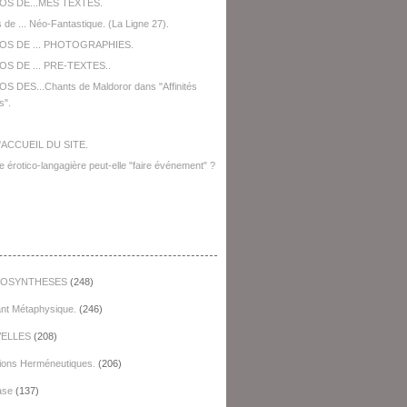
OS DE...MES TEXTES.
 de ... Néo-Fantastique. (La Ligne 27).
OS DE ... PHOTOGRAPHIES.
S DE ... PRE-TEXTES..
S DES...Chants de Maldoror dans "Affinités
s".
'ACCUEIL DU SITE.
e érotico-langagière peut-elle "faire événement" ?
égories
OSYNTHESES
(248)
ant Métaphysique.
(246)
ELLES
(208)
ions Herméneutiques.
(206)
ase
(137)