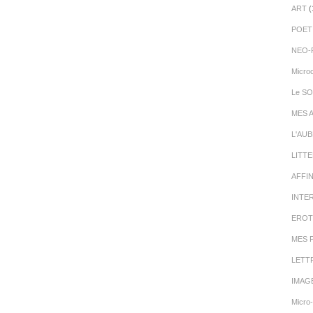
ART
(
POET
NEO-
Micro
Le SO
MES 
L'AU
LITT
AFFI
INTE
EROT
MES 
LETT
IMAG
Micro