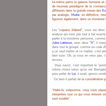
lui-même parmi la galaxie humaine et 
de nouveau paradigme de la connaissan
différents dans la grande meute des
Ex
par analogie,
l'Autre
, en définitive, n
figurons également, dans un immense O
Les
"copains d'abord"
, vous me dites
analyse qui n'est pas tout à fait exact
parler à la troisième personne, comme
Jules Labesse
, avec deux
"S"
, il man
dans tout le groupe, comme un code d
a un seul maître et ce maître, c'est p
bien suivi. Oh, je vous en veux pas, 
recours.
Vous savez, c'est important le "point 
même chose selon qu'on est Bernadott
pour parler de
Lui
,
il avait, grosso modo
Ou bien il partait de
la considération 
"Halte-là, solipsisme, vous vous sépa
interprétez tout ce qui vous entoure s
seul modèle".