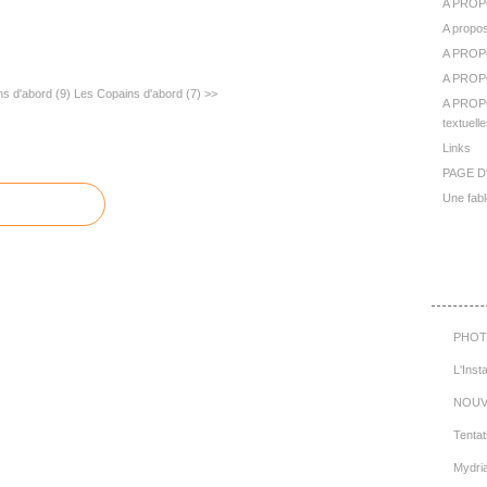
A PROP
A propos
A PROP
A PROPO
s d'abord (9)
Les Copains d'abord (7) >>
A PROPO
textuelle
Links
PAGE D
Une fabl
Cat
PHOT
L'Inst
NOUV
Tentat
Mydri