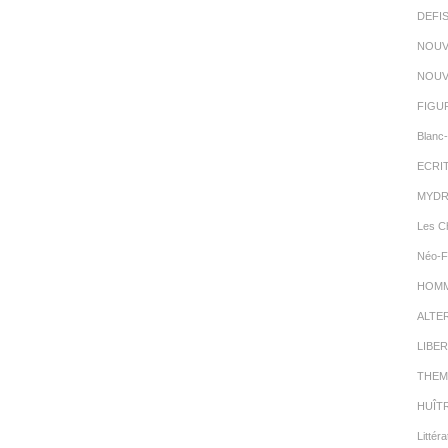
DEFI
NOUV
NOUV
FIGU
Blanc-
ECRI
MYDR
Les C
Néo-F
HOMMA
ALTE
LIBER
THEM
HUÎT
Littéra