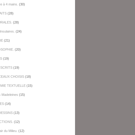
re à 4 mains.
(30)
AITS
(28)
URALES.
(28)
Insulaires.
(24)
IE
(21)
OSOPHIE.
(20)
ES
(19)
SCRITS
(19)
EAUX CHOISIS
(18)
IMIE TEXTUELLE
(15)
s Madeleines
(15)
ES
(14)
DESSINS
(13)
CTIONS.
(12)
ir du Milieu.
(12)