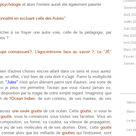
Octobre
 psychologie
et alors l'ornière aurait été également patente :
Septemb
Août 20
nalité en excluant celle des Autres".
Juillet 
Juin 20
cher à se frayer une autre voie, celle de la pédagogie, par
Mai 202
pos ? :
Avril 20
Mars 2
jet connaissant?; L'égocentrisme face au savoir ?; Le "JE"
Février
Janvier
bien d'autres choses encore allant dans ce sens et vous auriez
, en effet, c'est bien de cela dont il s'agit. Parmi la multiplicité
oir,
"Jules"
n'est qu'un élément parmi tant d'autres, une sorte de
List
 si je peux me permettre, l'océan que vous n'avez jamais vu,
 disposition par la magie de votre simple regard. Imaginons que
en de
l'Océan Indien
, de son contenu, de ses marées, de ses
Silenc
aissez
une seule goutte
de cet océan. Cette
goutte
, si vous le
Blanc-
e
goutte
, vous la connaissez sous toutes ses facettes. Vous en
Le livr
composition, sa forme, sa couleur, sa vitesse de propagation,
, le jeu de ses molécules et de ses atomes. Donc, cette
goutte
Les in
 connue alors que les milliards de
gouttes
qui l'entourent, sont