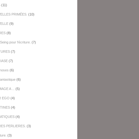
S
(11)
ELLES PRIMÉES.
(10)
ELLE
(9)
RES
(8)
Seing pour l'écriture.
(7)
TURES
(7)
IASE
(7)
hoses
(6)
antastique
(6)
GE A ...
(5)
R EGO
(4)
TINES
(4)
ATIQUES
(4)
RES PERLIERES.
(3)
ture.
(3)