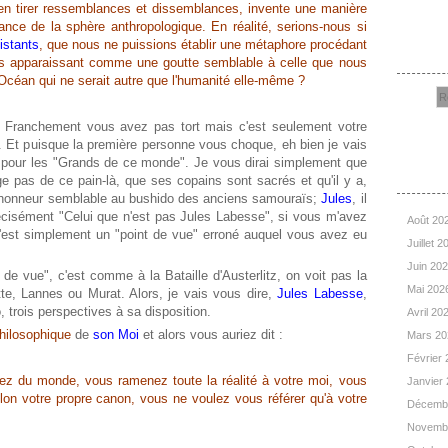
en tirer ressemblances et dissemblances, invente une manière
ce de la sphère anthropologique. En réalité, serions-nous si
Rec
istants
, que nous ne puissions établir une métaphore procédant
ous apparaissant comme une goutte semblable à celle que nous
céan qui ne serait autre que l'humanité elle-même ?
. Franchement vous avez pas tort mais c'est seulement votre
e. Et puisque la première personne vous choque, eh bien je vais
 pour les "Grands de ce monde". Je vous dirai simplement que
Arc
ge pas de ce pain-là, que ses copains sont sacrés et qu'il y a,
'honneur semblable au bushido des anciens samouraïs;
Jules
, il
récisément "Celui que n'est pas Jules Labesse", si vous m'avez
Août 20
c'est simplement un "point de vue" erroné auquel vous avez eu
Juillet 
Juin 20
de vue", c'est comme à la Bataille d'Austerlitz, on voit pas la
Mai 202
e, Lannes ou Murat. Alors, je vais vous dire,
Jules Labesse
,
, trois perspectives à sa disposition.
Avril 20
philosophique
de
son Moi
et alors vous auriez dit :
Mars 2
Février
rez du monde, vous ramenez toute la réalité à votre moi, vous
Janvier
elon votre propre canon, vous ne voulez vous référer qu'à votre
Décemb
Novemb