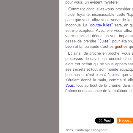
pour vous, un évident mystère.
Comment donc allez-vous procéder po
fluide, fuyante, insaisissable, cette "liq
parie que vous allez vous servir de
la 
inconnue. La
"goutte-Jules"
sera, en qu
votre précepteur. Avec elle vous alle
votre esprit de déduction vont imparab
cesse de prendre
"Jules"
pour étalon
Léon
et la foultitude d'autres
gouttes
qui
Et ainsi, de proche en proche, vous a
processus de savoir qui consiste tout
alors cet océan qui ne vous apparaiss
ses secrets et tout son monde aquatique
bouches et c'est bien à
"Jules"
que vo
s'étaient donné la main, comme si elle
Vous
, tout au bout de la chaîne, dans 
l'infinie connaissance de la multitude 
Repost
-
dans
l'auberge espagnole.