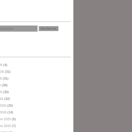
hercher
hives
26
(4)
2026
(31)
26
(31)
6
(36)
26
(30)
026
(32)
 2026
(26)
 2026
(14)
re 2025
(5)
re 2025
(7)