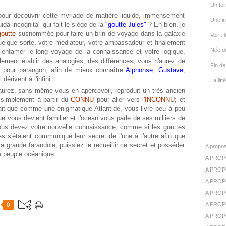
Un ter
ur découvrir cette myriade de matière liquide, immensément
Une in
uida incognita" qui fait le siège de la
"goutte-Jules"
? Eh bien, je
goutte
susnommée pour faire un brin de voyage dans la galaxie
Voir : 
elque sorte, votre médiateur, votre ambassadeur et finalement
Née d
z entamer le long voyage de la connaissance et votre logique,
lement établir des analogies, des différences; vous n'aurez de
Fin de 
, pour parangon, afin de mieux connaître
Alphonse
,
Gustave
,
 dérivent à l'infini.
La lit
urez, sans même vous en apercevoir, reproduit un très ancien
 simplement à partir du
CONNU
pour aller vers
l'INCONNU
; et
ait que comme une énigmatique Atlantide, vous livre peu à peu
 vous devient familier et l'océan vous parle de ses milliers de
A Pr
us devez votre nouvelle connaissance, comme si les gouttes
s s'étaient communiqué leur secret de l'une à l'autre afin que
la grande farandole, puissiez le recueillir ce secret et posséder
A propos
du peuple océanique.
A PROP
A PROPO
A PROPOS
A PROP
0
A PROPO
A PROP