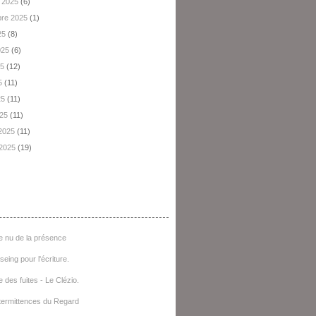
 2025
(6)
re 2025
(1)
25
(8)
2025
(6)
25
(12)
5
(11)
25
(11)
025
(11)
 2025
(11)
 2025
(19)
e D'articles
e nu de la présence
seing pour l'écriture.
e des fuites - Le Clézio.
termittences du Regard