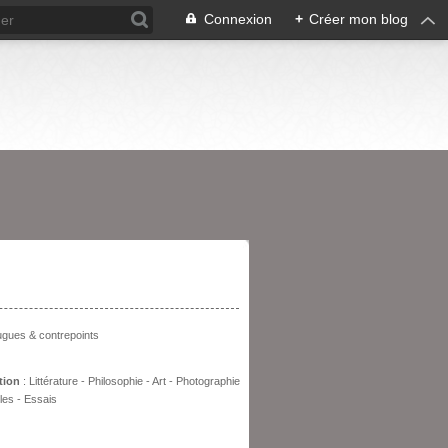
Connexion
+
Créer mon blog
entation
fugues & contrepoints
tion
: Littérature - Philosophie - Art - Photographie
les - Essais