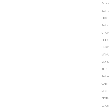
Ecritu
EXTR
PICT
Petits 
UTOP
PHIL
LIVR
MANU
MORC
ALCH
Petite
CART
MES 
BIOFI
La Cha