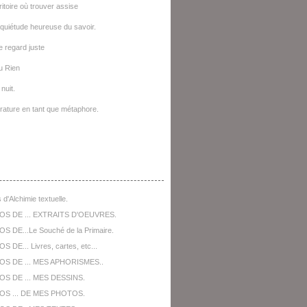
ritoire où trouver assise
quiétude heureuse du savoir.
le regard juste
u Rien
nuit.
térature en tant que métaphore.
opos De ...
 d'Alchimie textuelle.
OS DE ... EXTRAITS D'OEUVRES.
S DE...Le Souché de la Primaire.
 DE... Livres, cartes, etc...
OS DE ... MES APHORISMES..
S DE ... MES DESSINS.
OS ... DE MES PHOTOS.