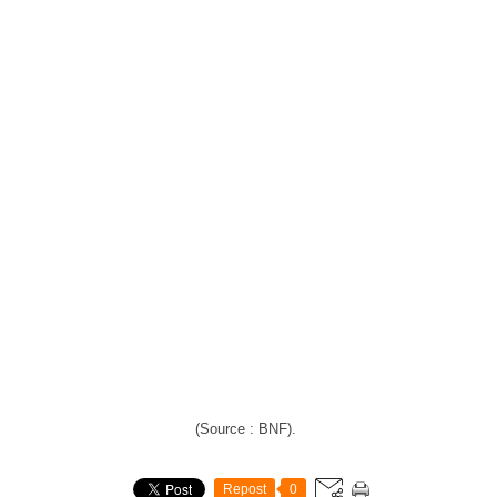
(Source : BNF).
Repost
0