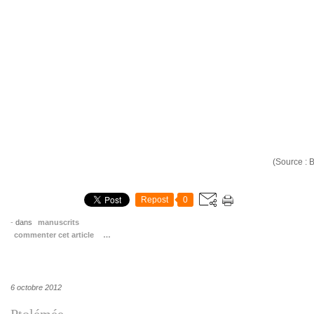
(Source : BNF
Repost
0
-
dans
manuscrits
commenter cet article
…
6 octobre 2012