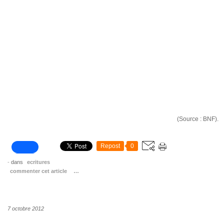
(Source : BNF).
Repost
0
-
dans
ecritures
commenter cet article
…
7 octobre 2012